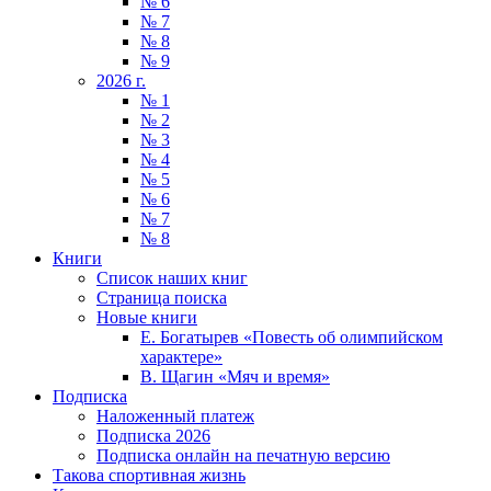
№ 6
№ 7
№ 8
№ 9
2026 г.
№ 1
№ 2
№ 3
№ 4
№ 5
№ 6
№ 7
№ 8
Книги
Список наших книг
Страница поиска
Новые книги
Е. Богатырев «Повесть об олимпийском
характере»
В. Щагин «Мяч и время»
Подписка
Наложенный платеж
Подписка 2026
Подписка онлайн на печатную версию
Такова спортивная жизнь