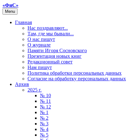
«ФиС»
Menu
Главная
Нас поздравляют...
Там, где мы бывали...
О нас пишут
О журнале
Памяти Игоря Сосновского
Презентация новых книг
Редакционный совет
Нам пишут
Политика обработки персональных данных
Согласие на обработку персональных данных
Архив
2025 г.
№ 10
№ 11
№ 12
№ 1
№ 2
№ 3
№ 4
№ 5