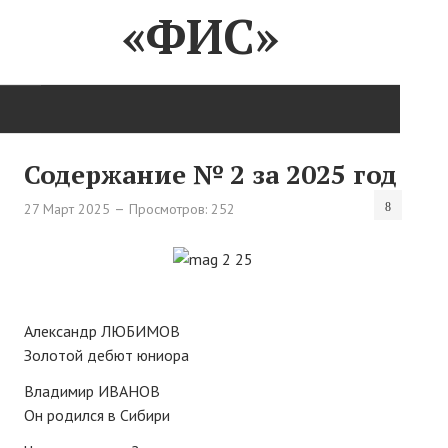
«ФИС»
ГЛАВНАЯ
Содержание № 2 за 2025 год
Нас поздравляют...
27 Март 2025
Просмотров: 252
Там, где мы бывали...
О нас пишут
О журнале
Александр ЛЮБИМОВ
Золотой дебют юниора
Памяти Игоря Сосновского
Владимир ИВАНОВ
Презентация новых книг
Он родился в Сибири