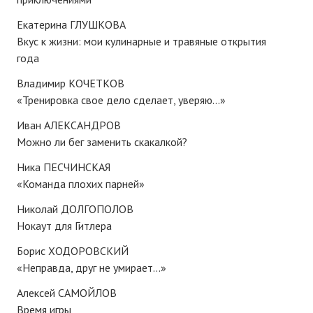
№ 3
Екатерина ГЛУШКОВА
№ 4
Вкус к жизни: мои кулинарные и травяные открытия
года
№ 5
Владимир КОЧЕТКОВ
№ 6
«Тренировка свое дело сделает, уверяю...»
Иван АЛЕКСАНДРОВ
№ 7
Можно ли бег заменить скакалкой?
№ 8
Ника ПЕСЧИНСКАЯ
№ 9
«Команда плохих парней»
Николай ДОЛГОПОЛОВ
2026 г.
Нокаут для Гитлера
№ 1
Борис ХОДОРОВСКИЙ
№ 2
«Неправда, друг не умирает…»
Алексей САМОЙЛОВ
№ 3
Время игры