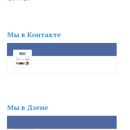
№ 4
№ 5
№ 6
Мы в Контакте
№ 7
№ 8
КНИГИ
Список наших книг
Страница поиска
Новые книги
Мы в Дзене
Е. Богатырев «Повесть об олимпийском характере»
В. Щагин «Мяч и время»