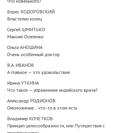
Что новенького?
Редакционный совет
Борис ХОДОРОВСКИЙ
Нам пишут
Властелин колец
Политика обработки персональных данных
Сергей ШМИТЬКО
Максим Осипенко
Согласие на обработку персональных данных
Ольга АНОШИНА
АРХИВ
Очень особенный доктор
2025 г.
В.А. ИВАНОВ
А главное — это удовольствие
№ 10
Ирина УТКИНА
№ 11
Что такое — упражнение индийского врача?
Александр РОДИОНОВ
№ 12
Омоложение... что-то в этом есть
№ 1
Владимир КОЧЕТКОВ
№ 2
Принцип целесообразности, или Путешествия с
приключениями