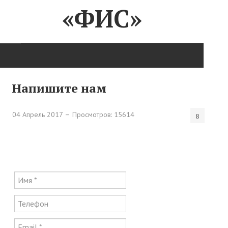
«ФИС»
ГЛАВНАЯ
Напишите нам
Нас поздравляют...
04 Апрель 2017
Просмотров: 15614
Там, где мы бывали...
О нас пишут
О журнале
Памяти Игоря Сосновского
Презентация новых книг