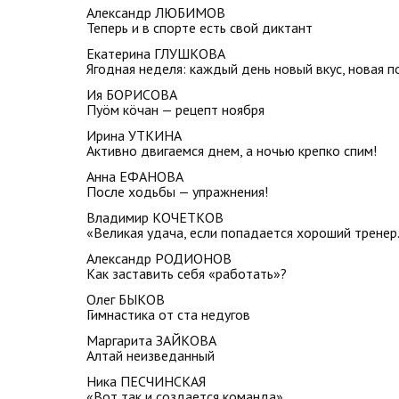
Александр ЛЮБИМОВ
Теперь и в спорте есть свой диктант
Екатерина ГЛУШКОВА
Ягодная неделя: каждый день новый вкус, новая п
Ия БОРИСОВА
Пуöм кöчан — рецепт ноября
Ирина УТКИНА
Активно двигаемся днем, а ночью крепко спим!
Анна ЕФАНОВА
После ходьбы — упражнения!
Владимир КОЧЕТКОВ
«Великая удача, если попадается хороший тренер.
Александр РОДИОНОВ
Как заставить себя «работать»?
Олег БЫКОВ
Гимнастика от ста недугов
Маргарита ЗАЙКОВА
Алтай неизведанный
Ника ПЕСЧИНСКАЯ
«Вот так и создается команда»