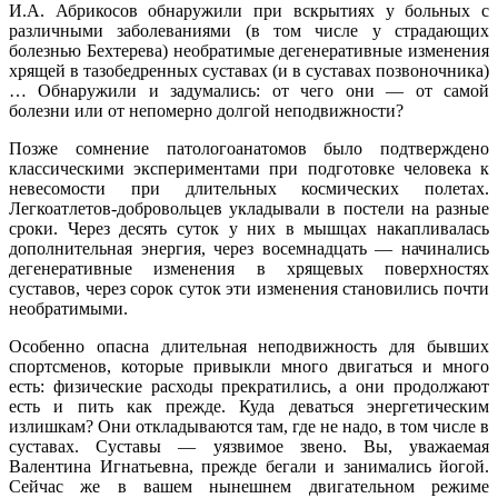
И.А. Абрикосов обнаружили при вскрытиях у больных с
различными заболеваниями (в том числе у страдающих
болезнью Бехтерева) необратимые дегенеративные изменения
хрящей в тазобедренных суставах (и в суставах позвоночника)
… Обнаружили и задумались: от чего они — от самой
болезни или от непомерно долгой неподвижности?
Позже сомнение патологоанатомов было подтверждено
классическими экспериментами при подготовке человека к
невесомости при длительных космических полетах.
Легкоатлетов-добровольцев укладывали в постели на разные
сроки. Через десять суток у них в мышцах накапливалась
дополнительная энергия, через восемнадцать — начинались
дегенеративные изменения в хрящевых поверхностях
суставов, через сорок суток эти изменения становились почти
необратимыми.
Особенно опасна длительная неподвижность для бывших
спортсменов, которые привыкли много двигаться и много
есть: физические расходы прекратились, а они продолжают
есть и пить как прежде. Куда деваться энергетическим
излишкам? Они откладываются там, где не надо, в том числе в
суставах. Суставы — уязвимое звено. Вы, уважаемая
Валентина Игнатьевна, прежде бегали и занимались йогой.
Сейчас же в вашем нынешнем двигательном режиме