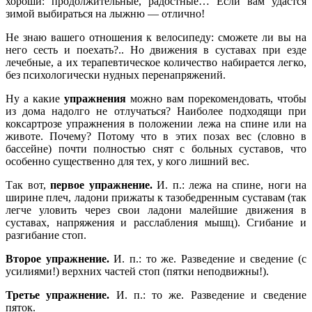
хороши: продолжительные, радостные… Если вам удастся
зимой выбираться на лыжню — отлично!
Не знаю вашего отношения к велосипеду: сможете ли вы на
него сесть и поехать?.. Но движения в суставах при езде
лечебные, а их терапевтическое количество набирается легко,
без психологически нудных перенапряжений.
Ну а какие
упражнения
можно вам порекомендовать, чтобы
из дома надолго не отлучаться? Наиболее подходящи при
коксартрозе упражнения в положении лежа на спине или на
животе. Почему? Потому что в этих позах вес (словно в
бассейне) почти полностью снят с больных суставов, что
особенно существенно для тех, у кого лишний вес.
Так вот,
первое упражнение.
И. п.: лежа на спине, ноги на
ширине плеч, ладони прижаты к тазобедренным суставам (так
легче уловить через свои ладони малейшие движения в
суставах, напряжения и расслабления мышц). Сгибание и
разгибание стоп.
Второе упражнение.
И. п.: то же. Разведение и сведение (с
усилиями!) верхних частей стоп (пятки неподвижны!).
Третье упражнение.
И. п.: то же. Разведение и сведение
пяток.