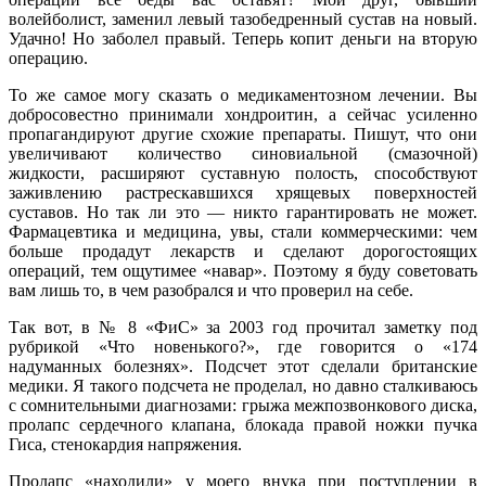
волейболист, заменил левый тазобедренный сустав на новый.
Удачно! Но заболел правый. Теперь копит деньги на вторую
операцию.
То же самое могу сказать о медикаментозном лечении. Вы
добросовестно принимали хондроитин, а сейчас усиленно
пропагандируют другие схожие препараты. Пишут, что они
увеличивают количество синовиальной (смазочной)
жидкости, расширяют суставную полость, способствуют
заживлению растрескавшихся хрящевых поверхностей
суставов. Но так ли это — никто гарантировать не может.
Фармацевтика и медицина, увы, стали коммерческими: чем
больше продадут лекарств и сделают дорогостоящих
операций, тем ощутимее «навар». Поэтому я буду советовать
вам лишь то, в чем разобрался и что проверил на себе.
Так вот, в № 8 «ФиС» за 2003 год прочитал заметку под
рубрикой «Что новенького?», где говорится о «174
надуманных болезнях». Подсчет этот сделали британские
медики. Я такого подсчета не проделал, но давно сталкиваюсь
с сомнительными диагнозами: грыжа межпозвонкового диска,
пролапс сердечного клапана, блокада правой ножки пучка
Гиса, стенокардия напряжения.
Пролапс «находили» у моего внука при поступлении в