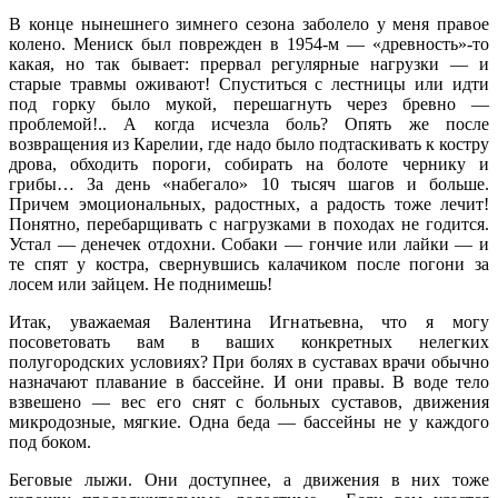
В конце нынешнего зимнего сезона заболело у меня правое
колено. Мениск был поврежден в 1954-м — «древность»-то
какая, но так бывает: прервал регулярные нагрузки — и
старые травмы оживают! Спуститься с лестницы или идти
под горку было мукой, перешагнуть через бревно —
проблемой!.. А когда исчезла боль? Опять же после
возвращения из Карелии, где надо было подтаскивать к костру
дрова, обходить пороги, собирать на болоте чернику и
грибы… За день «набегало» 10 тысяч шагов и больше.
Причем эмоциональных, радостных, а радость тоже лечит!
Понятно, перебарщивать с нагрузками в походах не годится.
Устал — денечек отдохни. Собаки — гончие или лайки — и
те спят у костра, свернувшись калачиком после погони за
лосем или зайцем. Не поднимешь!
Итак, уважаемая Валентина Игнатьевна, что я могу
посоветовать вам в ваших конкретных нелегких
полугородских условиях? При болях в суставах врачи обычно
назначают плавание в бассейне. И они правы. В воде тело
взвешено — вес его снят с больных суставов, движения
микродозные, мягкие. Одна беда — бассейны не у каждого
под боком.
Беговые лыжи. Они доступнее, а движения в них тоже