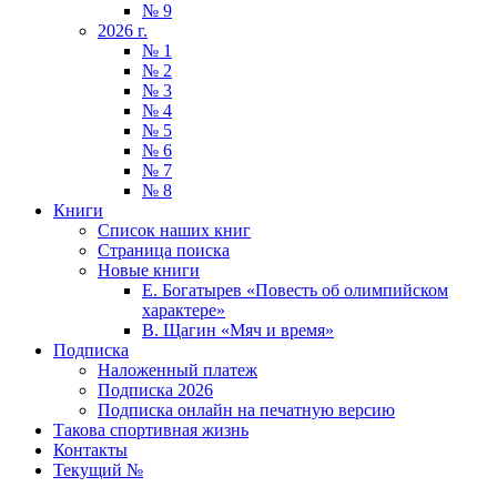
№ 9
2026 г.
№ 1
№ 2
№ 3
№ 4
№ 5
№ 6
№ 7
№ 8
Книги
Список наших книг
Страница поиска
Новые книги
Е. Богатырев «Повесть об олимпийском
характере»
В. Щагин «Мяч и время»
Подписка
Наложенный платеж
Подписка 2026
Подписка онлайн на печатную версию
Такова спортивная жизнь
Контакты
Текущий №