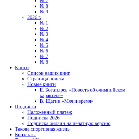
№ 7
№ 8
№ 9
2026 г.
№ 1
№ 2
№ 3
№ 4
№ 5
№ 6
№ 7
№ 8
Книги
Список наших книг
Страница поиска
Новые книги
Е. Богатырев «Повесть об олимпийском
характере»
В. Щагин «Мяч и время»
Подписка
Наложенный платеж
Подписка 2026
Подписка онлайн на печатную версию
Такова спортивная жизнь
Контакты