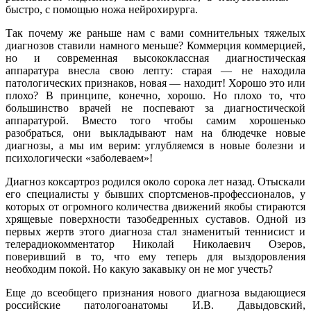
быстро, с помощью ножа нейрохирурга.
Так почему же раньше нам с вами сомнительных тяжелых
диагнозов ставили намного меньше? Коммерция коммерцией,
но и современная высококлассная диагностическая
аппаратура внесла свою лепту: старая — не находила
патологических признаков, новая — находит! Хорошо это или
плохо? В принципе, конечно, хорошо. Но плохо то, что
большинство врачей не поспевают за диагностической
аппаратурой. Вместо того чтобы самим хорошенько
разобраться, они выкладывают нам на блюдечке новые
диагнозы, а мы им верим: углубляемся в новые болезни и
психологически «заболеваем»!
Диагноз коксартроз родился около сорока лет назад. Отыскали
его специалисты у бывших спортсменов-профессионалов, у
которых от огромного количества движений якобы стираются
хрящевые поверхности тазобедренных суставов. Одной из
первых жертв этого диагноза стал знаменитый теннисист и
телерадиокомментатор Николай Николаевич Озеров,
поверивший в то, что ему теперь для выздоровления
необходим покой. Но какую закавыку он не мог учесть?
Еще до всеобщего признания нового диагноза выдающиеся
российские патологоанатомы И.В. Давыдовский,