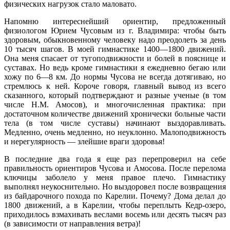
физических нагрузок стало маловато.
Напомню интереснейший ориентир, предложенный
физиологом Юрием Чусовым из г. Владимира: чтобы быть
здоровым, обыкновенному человеку надо преодолеть за день
10 тысяч шагов. В моей гимнастике 1400—1800 движений.
Она меня спасает от тугоподвижности и болей в пояснице и
суставах. Но ведь кроме гимнастики я ежедневно бегаю или
хожу по 6—8 км. До нормы Чусова не всегда дотягиваю, но
стремлюсь к ней. Короче говоря, главный вывод из всего
сказанного, который подтверждают и разные ученые (в том
числе Н.М. Амосов), и многочисленная практика: при
достаточном количестве движений хронически больные части
тела (в том числе суставы) начинают выздоравливать.
Медленно, очень медленно, но неуклонно. Малоподвижность
и нерегулярность — злейшие враги здоровья!
В последние два года я еще раз перепроверил на себе
правильность ориентиров Чусова и Амосова. После перелома
ключицы заболело у меня правое плечо. Гимнастику
выполнял неукоснительно. Но выздоровел после возвращения
из байдарочного похода по Карелии. Почему? Дома делал до
1800 движений, а в Карелии, чтобы переплыть Кедр-озеро,
приходилось взмахивать веслами восемь или десять тысяч раз
(в зависимости от направления ветра)!