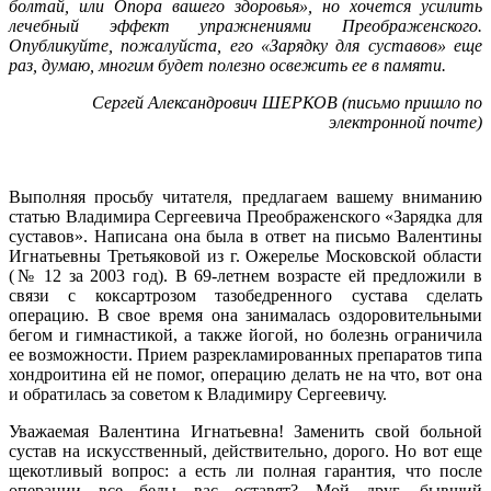
болтай, или Опора вашего здоровья», но хочется усилить
лечебный эффект упражнениями Преображенского.
Опубликуйте, пожалуйста, его «Зарядку для суставов» еще
раз, думаю, многим будет полезно освежить ее в памяти.
Сергей Александрович ШЕРКОВ (письмо пришло по
электронной почте)
Выполняя просьбу читателя, предлагаем вашему вниманию
статью Владимира Сергеевича Преображенского «Зарядка для
суставов». Написана она была в ответ на письмо Валентины
Игнатьевны Третьяковой из г. Ожерелье Московской области
(№ 12 за 2003 год). В 69-летнем возрасте ей предложили в
связи с коксартрозом тазобедренного сустава сделать
операцию. В свое время она занималась оздоровительными
бегом и гимнастикой, а также йогой, но болезнь ограничила
ее возможности. Прием разрекламированных препаратов типа
хондроитина ей не помог, операцию делать не на что, вот она
и обратилась за советом к Владимиру Сергеевичу.
Уважаемая Валентина Игнатьевна! Заменить свой больной
сустав на искусственный, действительно, дорого. Но вот еще
щекотливый вопрос: а есть ли полная гарантия, что после
операции все беды вас оставят? Мой друг, бывший