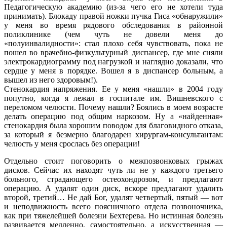
Педагогическую академию (из-за чего его не хотели туда
принимать). Блокаду правой ножки пучка Гиса «обнаружили»
у меня во время рядового обследования в районной
поликлинике (чем чуть не довели меня до
«полуинвалидности»: стал плохо себя чувствовать, пока не
пошел во врачебно-физкультурный диспансер, где мне сняли
электрокардиограмму под нагрузкой и наглядно доказали, что
сердце у меня в порядке. Вошел я в диспансер больным, а
вышел из него здоровым!).
Стенокардия напряжения. Ее у меня «нашли» в 2004 году
попутно, когда я лежал в госпитале им. Вишневского с
переломом челюсти. Почему нашли? Боялись в моем возрасте
делать операцию под общим наркозом. Ну а «найденная»
стенокардия была хорошим поводом для благовидного отказа,
за который я безмерно благодарен хирургам-консультантам:
челюсть у меня срослась без операции!
Отдельно стоит поговорить о межпозвонковых грыжах
дисков. Сейчас их находят чуть ли не у каждого третьего
больного, страдающего остеохондрозом, и предлагают
операцию. А удалят один диск, вскоре предлагают удалить
второй, третий… Не дай Бог, удалят четвертый, пятый — вот
и неподвижность всего поясничного отдела позвоночника,
как при тяжелейшей болезни Бехтерева. Но истинная болезнь
развивается медленно, самостоятельно, а искусственная —