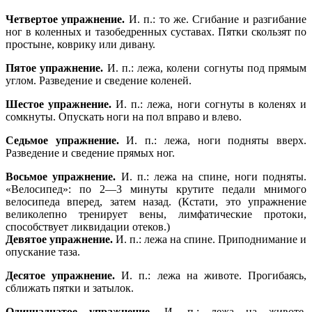
Четвертое упражнение.
И. п.: то же. Сгибание и разгибание
ног в коленных и тазобедренных суставах. Пятки скользят по
простыне, коврику или дивану.
Пятое упражнение.
И. п.: лежа, колени согнуты под прямым
углом. Разведение и сведение коленей.
Шестое упражнение.
И. п.: лежа, ноги согнуты в коленях и
сомкнуты. Опускать ноги на пол вправо и влево.
Седьмое упражнение.
И. п.: лежа, ноги подняты вверх.
Разведение и сведение прямых ног.
Восьмое упражнение.
И. п.: лежа на спине, ноги подняты.
«Велосипед»: по 2—3 минуты крутите педали мнимого
велосипеда вперед, затем назад. (Кстати, это упражнение
великолепно тренирует вены, лимфатические протоки,
способствует ликвидации отеков.)
Девятое упражнение.
И. п.: лежа на спине. Приподнимание и
опускание таза.
Десятое упражнение.
И. п.: лежа на животе. Прогибаясь,
сближать пятки и затылок.
Одиннадцатое упражнение.
И. п.: лежа на животе.