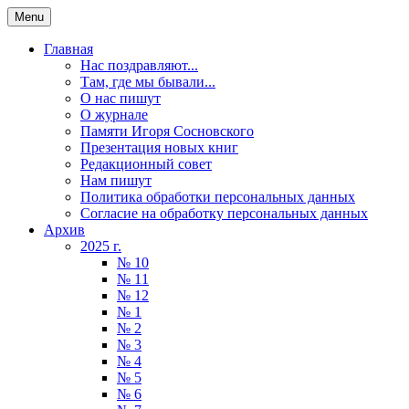
Menu
Главная
Нас поздравляют...
Там, где мы бывали...
О нас пишут
О журнале
Памяти Игоря Сосновского
Презентация новых книг
Редакционный совет
Нам пишут
Политика обработки персональных данных
Согласие на обработку персональных данных
Архив
2025 г.
№ 10
№ 11
№ 12
№ 1
№ 2
№ 3
№ 4
№ 5
№ 6