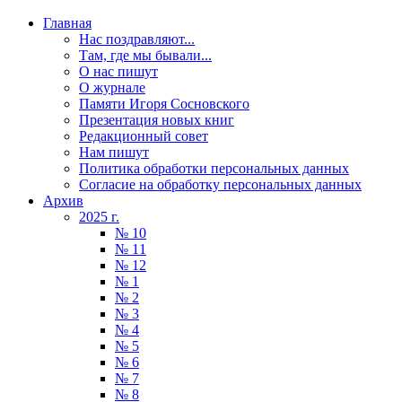
Главная
Нас поздравляют...
Там, где мы бывали...
О нас пишут
О журнале
Памяти Игоря Сосновского
Презентация новых книг
Редакционный совет
Нам пишут
Политика обработки персональных данных
Согласие на обработку персональных данных
Архив
2025 г.
№ 10
№ 11
№ 12
№ 1
№ 2
№ 3
№ 4
№ 5
№ 6
№ 7
№ 8