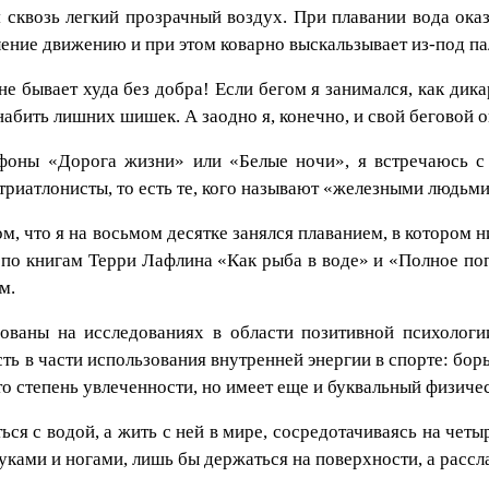
 сквозь легкий прозрачный воздух. При плавании вода оказ
ение движению и при этом коварно выскальзывает из-под пал
не бывает худа без добра! Если бегом я занимался, как дик
набить лишних шишек. А заодно я, конечно, и свой беговой
афоны «Дорога жизни» или «Белые ночи», я встречаюсь с
иатлонисты, то есть те, кого называют «железными людьми»
ом, что я на восьмом десятке занялся плаванием, в котором 
 по книгам Терри Лафлина «Как рыба в воде» и «Полное п
м.
нованы на исследованиях в области позитивной психолог
 в части использования внутренней энергии в спорте: борь
то степень увлеченности, но имеет еще и буквальный физиче
я с водой, а жить с ней в мире, сосредотачиваясь на четы
уками и ногами, лишь бы держаться на поверхности, а рассла