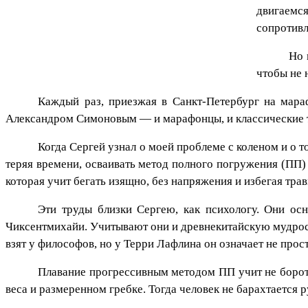
двигаемся
сопротивл
Но 
чтобы не 
Каждый раз, приезжая в Санкт-Петербург на мар
Александром Симоновым — и марафонцы, и классические тр
Когда Сергей узнал о моей проблеме с коленом и о т
теряя времени, осваивать метод полного погружения (ПП)
которая учит бегать изящно, без напряжения и избегая трав
Эти труды близки Сергею, как психологу. Они ос
Чиксентмихайи. Учитывают они и древнекитайскую мудрость
взят у философов, но у Терри Лафлина он означает не прос
Плавание прогрессивным методом ПП учит не боротьс
веса и размеренном гребке. Тогда человек не барахтается р