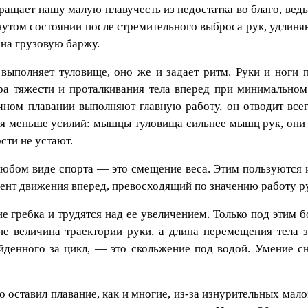
ащает нашу малую плавучесть из недостатка во благо, ведь
нутом состоянии после стремительного выброса рук, удлиня
 на грузовую баржу.
ыполняет туловище, оно же и задает ритм. Руки и ноги п
ра тяжести и проталкивания тела вперед при минимально
ном плавании выполняют главную работу, он отводит все
вая меньше усилий: мышцы туловища сильнее мышц рук, они
сти не устают.
бом виде спорта — это смещение веса. Этим пользуются и 
нт движения вперед, превосходящий по значению работу ру
не гребка и трудятся над ее увеличением. Только под этим
не величина траектории руки, а длина перемещения тела
ойденного за цикл, — это скольжение под водой. Умение 
 оставил плавание, как и многие, из-за изнурительных ма