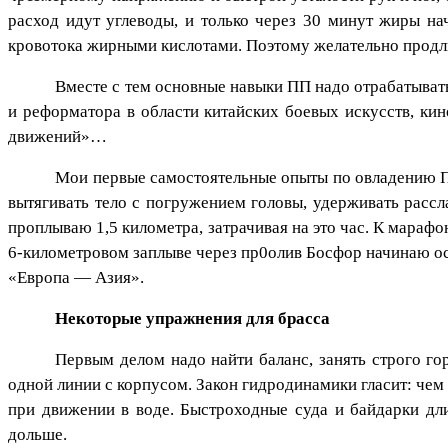
расход идут углеводы, и только через 30 минут жиры на
кровотока жирными кислотами. Поэтому желательно продли
Вместе с тем основные навыки ПП надо отрабатыват
и реформатора в области китайских боевых искусств, кин
движений»…
Мои первые самостоятельные опыты по овладению ПП
вытягивать тело с погружением головы, удерживать рассла
проплываю 1,5 километра, затрачивая на это час. К марафо
6-километровом заплыве через пр0олив Босфор начинаю ос
«Европа — Азия».
Некоторые упражнения для брасса
Первым делом надо найти баланс, занять строго го
одной линии с корпусом. Закон гидродинамики гласит: чем
при движении в воде. Быстроходные суда и байдарки дл
дольше.