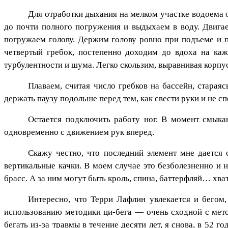
Для отработки дыхания на мелком участке водоема о
до почти полного погружения и выдыхаем в воду. Двигае
погружаем голову. Держим голову ровно при подъеме и п
четвертый гребок, постепенно доходим до вдоха на каж
турбулентности и шума. Легко скользим, выравнивая корпу
Плаваем, считая число гребков на бассейн, старая
держать паузу подольше перед тем, как свести руки и не с
Остается подключить работу ног. В момент смыка
одновременно с движением рук вперед.
Скажу честно, что последний элемент мне дается 
вертикальные качки. В моем случае это безболезненно и 
брасс. А за ним могут быть кроль, спина, баттерфляй… хва
Интересно, что Терри Лафлин увлекается и бегом
использованию методики ци-бега — очень сходной с мето
бегать из-за травмы в течение десяти лет, я снова, в 52