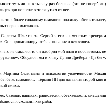
ывает чуть ли не в тысячу раз большее (это не гипербола)
ьцев при попытке оттолкнуться от нее.
арь, то к более сложному плаванию подхожу обстоятельнее,
 опыт переосмысливаю.
 Сергеем Шлехтенко. Сергей с его знаменитым тренером
. Они пропагандируют бег, плавание и велосипед.
ничего не смыслю, то он одобрил мой план и посоветовал, не
огружение». Обсудили мы и книгу Денни Дрейера «Ци-бег»,
ии Мартина Селигмана и психологии увлеченности Михая
бе, беге, плавании… Термин ПП для названия второй книги
ский смысл.
рех базовых навыках: равновесии, обтекаемости, смещении
бляется и скользит, как рыба.