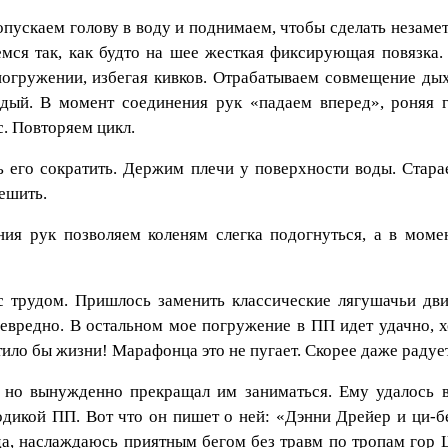
пускаем голову в воду и поднимаем, чтобы сделать незамет
мся так, как будто на шее жесткая фиксирующая повязка.
огружении, избегая кивков. Отрабатываем совмещение дых
дый. В момент соединения рук «падаем вперед», роняя 
с. Повторяем цикл.
сь его сократить. Держим плечи у поверхности воды. Стара
пешить.
ния рук позволяем коленям слегка подогнуться, а в моме
с трудом. Пришлось заменить классические лягушачьи дви
невредно. В остальном мое погружение в ПП идет удачно, х
тило бы жизни! Марафонца это не пугает. Скорее даже радует
, но вынужденно прекращал им заниматься. Ему удалось в
дикой ПП. Вот что он пишет о ней: «Дэнни Дрейер и ци-б
 года, наслаждаюсь приятным бегом без травм по тропам гор 