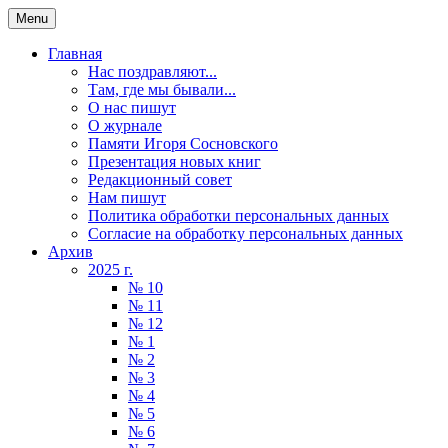
Menu
Главная
Нас поздравляют...
Там, где мы бывали...
О нас пишут
О журнале
Памяти Игоря Сосновского
Презентация новых книг
Редакционный совет
Нам пишут
Политика обработки персональных данных
Согласие на обработку персональных данных
Архив
2025 г.
№ 10
№ 11
№ 12
№ 1
№ 2
№ 3
№ 4
№ 5
№ 6