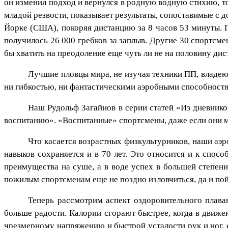
он изменил подход и вернулся в родную водную стихию, то
младой резвости, показывает результаты, сопоставимые с 
Йорке (США), покоряя дистанцию за 8 часов 53 минуты. П
получилось 26 000 гребков за заплыв. Другие 30 спортсме
бы хватить на преодоление еще чуть ли не на половину дис
Лучшие пловцы мира, не изучая техники ПП, владеют
ни гибкостью, ни фантастическими аэробными способностям
Наш Рудольф Загайнов в серии статей «Из дневников
воспитанию». «Воспитанные» спортсмены, даже если они м
Что касается возрастных физкультурников, наши аэр
навыков сохраняется и в 70 лет. Это относится и к спос
преимущества на суше, а в воде успех в большей степени
пожилым спортсменам еще не поздно изловчиться, да и по
Теперь рассмотрим аспект оздоровительного плава
больше радости. Калории сгорают быстрее, когда в движ
чрезмерному напряжению и быстрой усталости рук и ног, е