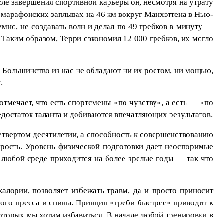
сле завершения спортивной карьеры он, несмотря на утрату
в марафонских заплывах на 46 км вокруг Манхэттена в Нью-
мно, не создавать волн и делал по 49 гребков в минуту —
 Таким образом, Терри сэкономил 12 000 гребков, их могло
. Большинство из нас не обладают ни их ростом, ни мощью,
.
тмечает, что есть спортсмены «по чувству», а есть — «по
достаток таланта и добиваются впечатляющих результатов.
етвертом десятилетии, а способность к совершенствованию
удрость. Уровень физической подготовки дает неоспоримые
в любой среде приходится на более зрелые годы — так что
алории, позволяет избежать травм, да и просто приносит
ого пресса и спины. Принцип «греби быстрее» приводит к
которых мы хотим избавиться. В начале любой тренировки в