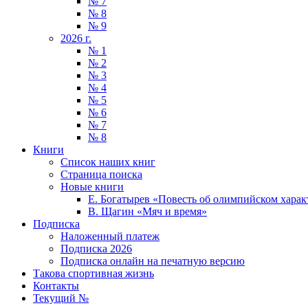
№ 7
№ 8
№ 9
2026 г.
№ 1
№ 2
№ 3
№ 4
№ 5
№ 6
№ 7
№ 8
Книги
Список наших книг
Страница поиска
Новые книги
Е. Богатырев «Повесть об олимпийском харак
В. Щагин «Мяч и время»
Подписка
Наложенный платеж
Подписка 2026
Подписка онлайн на печатную версию
Такова спортивная жизнь
Контакты
Текущий №