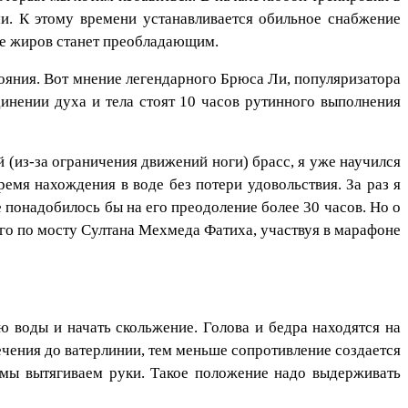
ми. К этому времени устанавливается обильное снабжение
ие жиров станет преобладающим.
ояния. Вот мнение легендарного Брюса Ли, популяризатора
динении духа и тела стоят 10 часов рутинного выполнения
(из-за ограничения движений ноги) брасс, я уже научился
ремя нахождения в воде без потери удовольствия. За раз я
е понадобилось бы на его преодоление более 30 часов. Но о
го по мосту Султана Мехмеда Фатиха, участвуя в марафоне
 воды и начать скольжение. Голова и бедра находятся на
ечения до ватерлинии, тем меньше сопротивление создается
 мы вытягиваем руки. Такое положение надо выдерживать