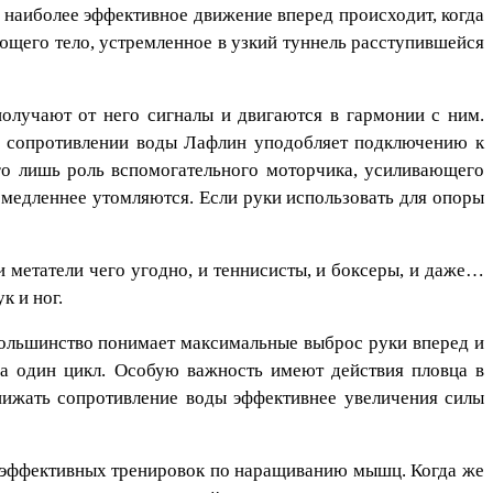
 наиболее эффективное движение вперед происходит, когда
ющего тело, устремленное в узкий туннель расступившейся
олучают от него сигналы и двигаются в гармонии с ним.
м сопротивлении воды Лафлин уподобляет подключению к
го лишь роль вспомогательного моторчика, усиливающего
 медленнее утомляются. Если руки использовать для опоры
метатели чего угодно, и теннисисты, и боксеры, и даже…
к и ног.
 большинство понимает максимальные выброс руки вперед и
 за один цикл. Особую важность имеют действия пловца в
снижать сопротивление воды эффективнее увеличения силы
лоэффективных тренировок по наращиванию мышц. Когда же