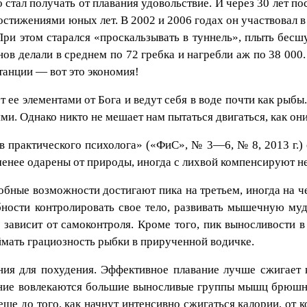
 стал получать от плавания удовольствие. И через 30 лет по
достижениями юных лет. В 2002 и 2006 годах он участвовал 
ри этом старался «проскальзывать в туннель», плыть бесшу
нов делали в среднем по 72 гребка и нагребли аж по 38 000.
танции — вот это экономия!
 ее элементами от Бога и ведут себя в воде почти как рыбы
и. Однако никто не мешает нам пытаться двигаться, как они
 практического психолога» («ФиС», № 3—6, № 8, 2013 г.) о
енее одарены от природы, иногда с лихвой компенсируют не
обные возможности достигают пика на третьем, иногда на ч
обности контролировать свое тело, развивать мышечную м
 зависит от самоконтроля. Кроме того, пик выносливости 
ймать грациозность рыбки в прирученной водичке.
ния для похудения. Эффективное плавание лучше сжигает к
ение вовлекаются большие выносливые группы мышц брюшн
ще до того, как начнут интенсивно сжигаться калории, от 