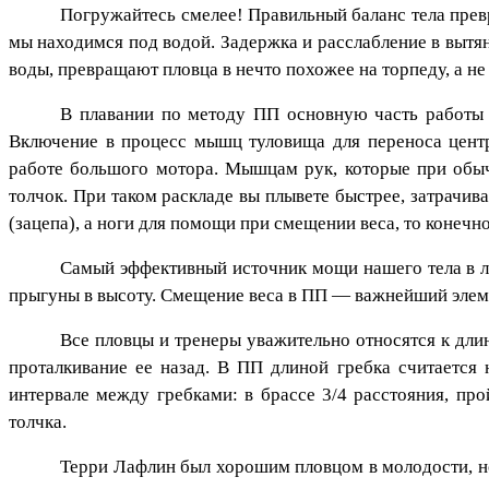
Погружайтесь смелее! Правильный баланс тела превр
мы находимся под водой. Задержка и расслабление в вытя
воды, превращают пловца в нечто похожее на торпеду, а не
В плавании по методу ПП основную часть работы в
Включение в процесс мышц туловища для переноса цент
работе большого мотора. Мышцам рук, которые при обыч
толчок. При таком раскладе вы плывете быстрее, затрачи
(зацепа), а ноги для помощи при смещении веса, то конечно
Самый эффективный источник мощи нашего тела в лю
прыгуны в высоту. Смещение веса в ПП — важнейший элеме
Все пловцы и тренеры уважительно относятся к дли
проталкивание ее назад. В ПП длиной гребка считается 
интервале между гребками: в брассе 3/4 расстояния, пр
толчка.
Терри Лафлин был хорошим пловцом в молодости, но