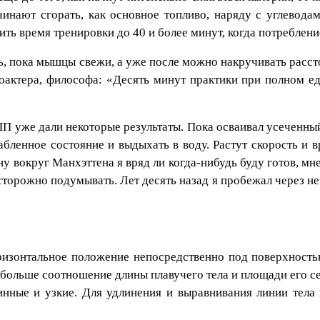
чинают сгорать, как основное топливо, наряду с углевода
ть время тренировки до 40 и более минут, когда потреблен
ь, пока мышцы свежи, а уже после можно накручивать расст
оактера, философа: «Десять минут практики при полном е
 уже дали некоторые результаты. Пока осваивал усеченный 
бленное состояние и выдыхать в воду. Растут скорость и в
ну вокруг Манхэттена я вряд ли когда-нибудь буду готов, мн
торожно подумывать. Лет десять назад я пробежал через не
ризонтальное положение непосредственно под поверхностью
 больше соотношение длины плавучего тела и площади его с
инные и узкие. Для удлинения и выравнивания линии тела