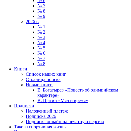
№ 6
№ 7
№ 8
№ 9
2026 г.
№ 1
№ 2
№ 3
№ 4
№ 5
№ 6
№ 7
№ 8
Книги
Список наших книг
Страница поиска
Новые книги
Е. Богатырев «Повесть об олимпийском
характере»
В. Щагин «Мяч и время»
Подписка
Наложенный платеж
Подписка 2026
Подписка онлайн на печатную версию
Такова спортивная жизнь