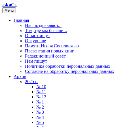
«ФиС»
Menu
Главная
Нас поздравляют...
Там, где мы бывали...
О нас пишут
О журнале
Памяти Игоря Сосновского
Презентация новых книг
Редакционный совет
Нам пишут
Политика обработки персональных данных
Согласие на обработку персональных данных
Архив
2025 г.
№ 10
№ 11
№ 12
№ 1
№ 2
№ 3
№ 4
№ 5