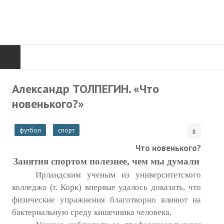
ГЛАВНАЯ
Александр ТОЛПЕГИН. «Что
новенького?»
Нас поздравляют...
Там, где мы бывали...
футбол
спорт
О нас пишут
Что новенького?
Занятия спортом полезнее, чем мы думали
О журнале
Ирландским ученым из университетского
Памяти Игоря Сосновского
колледжа (г. Корк) впервые удалось доказать, что
физические упражнения благотворно влияют на
Презентация новых книг
бактериальную среду кишечника человека.