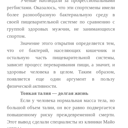
Ученые наблюдали за профессиональными
Редакционный совет
регбистами. Оказалось, что эти спортсмены имели
Нам пишут
более разнообразную бактериальную среду в
своей пищеварительной системе по сравнению с
Политика обработки персональных данных
группой здоровых мужчин, не занимающихся
спортом.
Согласие на обработку персональных данных
Значение этого открытия определяется тем,
АРХИВ
что от бактерий, населяющих кишечник и
остальную часть пищеварительной системы,
2025 г.
зависит процесс переваривания пищи, а значит, и
здоровье человека в целом. Таким образом,
№ 10
появляется еще один аргумент в пользу
физической активности.
№ 11
Тонкая талия — долгая жизнь
№ 12
Если у человека нормальная масса тела, но
большой объем талии, он все равно подвергается
№ 1
повышенному риску преждевременной смерти.
Этот вывод сделали специалисты из клиники Майо
№ 2