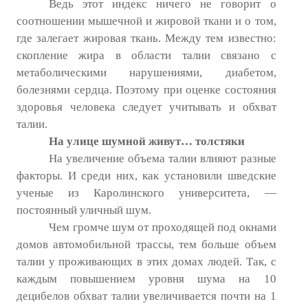
Ведь этот индекс ничего не говорит о
№ 4
соотношении мышечной и жировой ткани и о том,
где залегает жировая ткань. Между тем известно:
№ 5
скопление жира в области талии связано с
№ 6
метаболическими нарушениями, диабетом,
болезнями сердца. Поэтому при оценке состояния
№ 7
здоровья человека следует учитывать и обхват
талии.
№ 8
На улице шумной живут… толстяки
КНИГИ
На увеличение объема талии влияют разные
факторы. И среди них, как установили шведские
Список наших книг
ученые из Каролинского университета, —
постоянный уличный шум.
Страница поиска
Чем громче шум от проходящей под окнами
домов автомобильной трассы, тем больше объем
Новые книги
талии у проживающих в этих домах людей. Так, с
Е. Богатырев «Повесть об олимпийском характере»
каждым повышением уровня шума на 10
децибелов обхват талии увеличивается почти на 1
В. Щагин «Мяч и время»