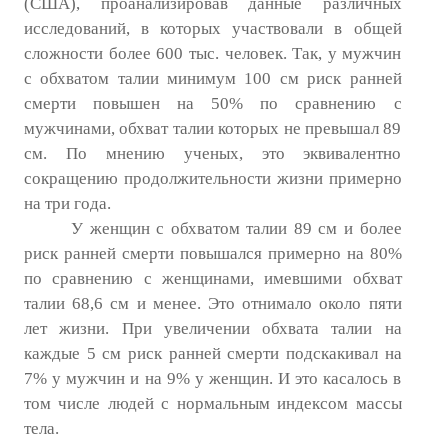
(США), проанализировав данные различных
№ 3
исследований, в которых участвовали в общей
сложности более 600 тыс. человек. Так, у мужчин
№ 4
с обхватом талии минимум 100 см риск ранней
№ 5
смерти повышен на 50% по сравнению с
мужчинами, обхват талии которых не превышал 89
№ 6
см. По мнению ученых, это эквивалентно
сокращению продолжительности жизни примерно
№ 7
на три года.
№ 8
У женщин с обхватом талии 89 см и более
риск ранней смерти повышался примерно на 80%
№ 9
по сравнению с женщинами, имевшими обхват
талии 68,6 см и менее. Это отнимало около пяти
2026 г.
лет жизни. При увеличении обхвата талии на
№ 1
каждые 5 см риск ранней смерти подскакивал на
7% у мужчин и на 9% у женщин. И это касалось в
№ 2
том числе людей с нормальным индексом массы
№ 3
тела.