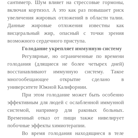
сантиметр. Шум влияет на стрессовые гормоны,
включая кортизол. А это как раз повышает риск
ПОДПИСКА
увеличения жировых отложений в области талии.
Данные жировые отложения известны как
Наложенный платеж
висцеральный жир, опасный с точки зрения
Подписка 2026
возможного сердечного приступа.
Голодание укрепляет иммунную систему
Подписка онлайн на печатную версию
Регулярные, но ограниченные по времени
голодания (длящиеся не более четырех дней)
ТАКОВА СПОРТИВНАЯ ЖИЗНЬ
восстанавливают иммунную систему. Такое
многообещающее открытие сделано в
КОНТАКТЫ
университете Южной Калифорнии.
При этом голодание может быть особенно
ТЕКУЩИЙ №
эффективным для людей с ослабленной иммунной
системой, например для раковых больных.
Временный отказ от пищи также нивелирует
побочные эффекты химиотерапии.
Во время голодания находящиеся в теле