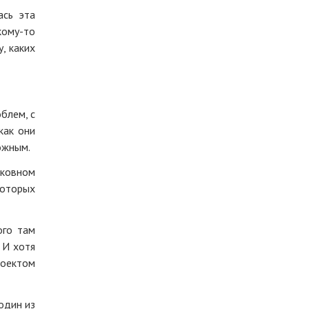
ась эта
кому-то
, каких
блем, с
как они
ожным.
сковном
которых
ого там
 И хотя
роектом
один из