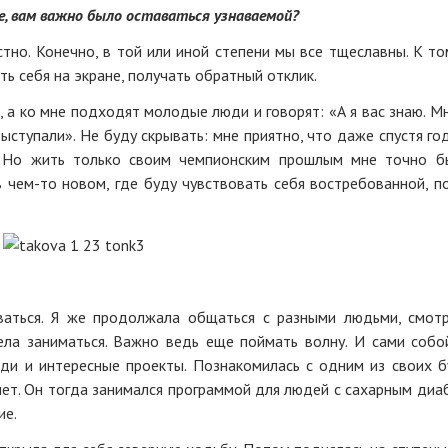
е, вам важно было оставаться узнаваемой?
тно. Конечно, в той или иной степени мы все тщеславны. К то
ь себя на экране, получать обратный отклик.
, а ко мне подходят молодые люди и говорят: «А я вас знаю. М
 выступали». Не буду скрывать: мне приятно, что даже спустя го
. Но жить только своим чемпионским прошлым мне точно 
в чем-то новом, где буду чувствовать себя востребованной, п
ваться. Я же продолжала общаться с разными людьми, смот
ела заниматься. Важно ведь еще поймать волну. И сами собо
юди и интересные проекты. Познакомилась с одним из своих 
ет. Он тогда занимался программой для людей с сахарным диа
ие.