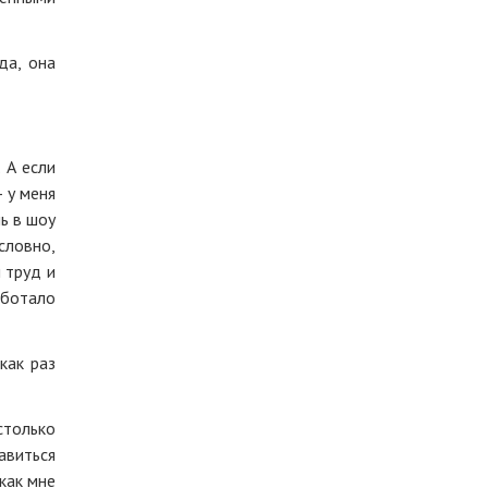
да, она
 А если
 у меня
ь в шоу
словно,
 труд и
аботало
как раз
столько
бавиться
как мне