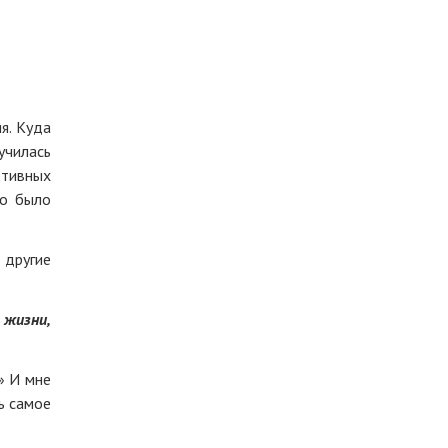
я. Куда
училась
ртивных
го было
 другие
 жизни,
» И мне
ь самое