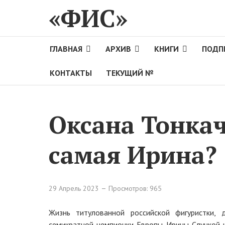
«ФИС»
ГЛАВНАЯ
АРХИВ
КНИГИ
ПОДП
КОНТАКТЫ
ТЕКУЩИЙ №
Оксана Тонкач
самая Ирина?
29 Апрель 2023
Просмотров: 965
Жизнь титулованной российской фигуристки, 
семикратной чемпионки Европы Ирины Слуцкой ни