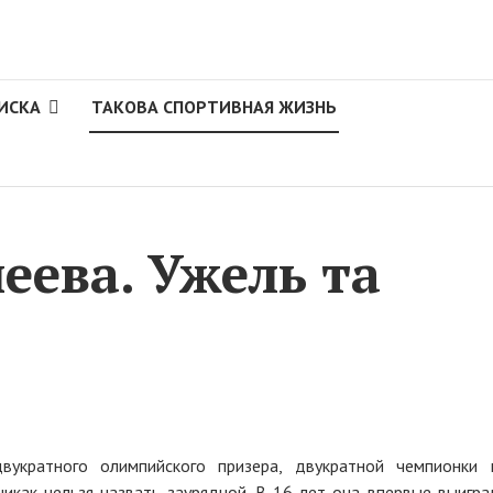
ИСКА
ТАКОВА СПОРТИВНАЯ ЖИЗНЬ
еева. Ужель та
двукратного олимпийского призера, двукратной чемпионки
как нельзя назвать заурядной. В 16 лет она впервые выигра