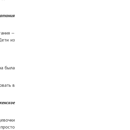
катания
тания —
Дети из
на была
овать в
женское
девочки
 просто