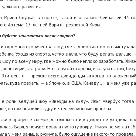
уального развития.
а Ирина Слуцкая в спорте, такой и осталась. Сейчас ей 43 го
его Артема, 13-летней Вари и трехлетней Киры.
ем будете заниматься после спорта?
и огромного количества шоу, где я довольно долго выступала.
бенка. Уходя из спорта, четко знала, что буду делать дальше, —
 шоу по всему миру, где можно было неплохо заработать. Жизн
репетиции, гастроли. Но с другой стороны, выступать там, безу
. Эти деньги — прежде всего дивиденды за когда-то вложенный
рать, куда поехать, — в Японию, в США, Канаду… На меня уже р
в роли ведущей шоу «Звезды на льду». Илья Авербух тогда 
але, потом появились другие телевизионные проекты.
ки в процессе съемок, я толком-то и в декрет не уходила, на
илась Варя, я почувствовала пустоту вокруг. Никак не могла из
ыла у меня раньше, рухнула, было ощущение какого-то провала, 