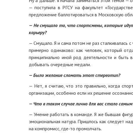
Ну а дальше: я начала заниматься этой темой — 
— поступила в РГСУ на факультет «Государстве
предложение баллотироваться в Московскую обл
— Не смущало то, что спортсмены, которые иду
карьеру?
— Смущало. Я и сама потом не раз сталкивалась 
примерно одинаково: как человек, который отд
принципиально иной род деятельности и быть в
добывать очередные медали.
— Было желание сломать этот стереотип?
— Нет, я считаю, что это правильно, когда спо
организации, особенно если их решение осознанно
— Что в таком случае лично для вас стало самы
— Умение работать в команде. Я же бывшая фигур
эмоциональная натура. Пришлось как следует над
на компромисс, где-то промолчать.