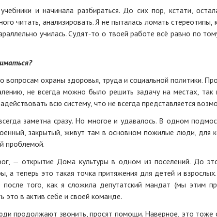
 учебники и начинала разбираться. До сих пор, кстати, остал
ного читать, анализировать. Я не пыталась ломать стереотипы, 
раллельно училась. Судят-то о твоей работе всё равно по тому
ниматься?
 вопросам охраны здоровья, труда и социальной политики. Про
лению, не всегда можно было решить задачу на местах, так 
адействовать всю систему, что не всегда представляется возм
всегда заметна сразу. Но многое и удавалось. В одном подмо
 военный, закрытый, живут там в основном пожилые люди, для 
ой проблемой.
ог, — открытие Дома культуры в одном из поселений. До эт
, а теперь это такая точка притяжения для детей и взрослых.
 после того, как я сложила депутатский мандат (мы этим п
ть это в актив себе и своей команде.
люди продолжают звонить, просят помощи. Наверное, это тоже 