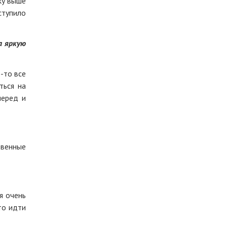
ку выше
ступило
а яркую
-то все
ться на
перед и
твенные
я очень
то идти