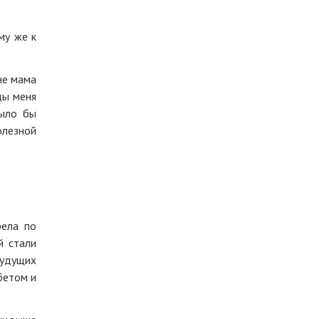
му же к
не мама
ды меня
было бы
олезной
рела по
й стали
будущих
бетом и