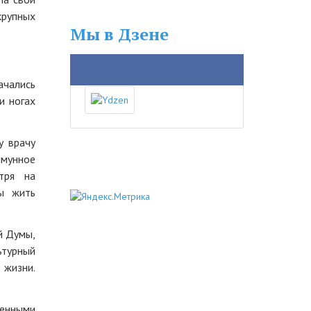
крупных
Мы в Дзене
ачались
и ногах
у врачу
ммунное
тря на
ры жить
й Думы,
ьтурный
 жизни.
енными