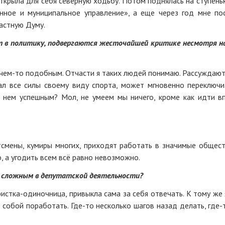
открыла для себя северную ходьбу. Потом поднялась на ступень
нное и муниципальное управление», а еще через год мне по
астную Думу.
т в политику, подвергаются жесточайшей критике несмотря н
с чем-то подобным. Отчасти я таких людей понимаю. Рассуждают
ал все силы своему виду спорта, может мгновенно переключи
 нем успешным? Мол, не умеем мы ничего, кроме как идти в
ртсмены, кумиры многих, приходят работать в значимые общес
, а угодить всем всё равно невозможно.
м сложным в депутатской деятельности?
истка-одиночница, привыкла сама за себя отвечать. К тому же 
 собой поработать. Где-то несколько шагов назад делать, где-