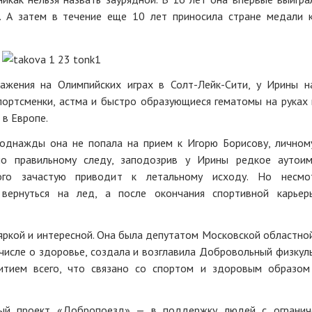
. А затем в течение еще 10 лет приносила стране медали 
ажения на Олимпийских играх в Солт-Лейк-Сити, у Ирины н
ортсменки, астма и быстро образующиеся гематомы на руках 
 в Европе.
 однажды она не попала на прием к Игорю Борисову, личном
по правильному следу, заподозрив у Ирины редкое аутои
ого зачастую приводит к летальному исходу. Но несмо
 вернуться на лед, а после окончания спортивной карье
 яркой и интересной. Она была депутатом Московской областно
 числе о здоровье, создала и возглавила Добровольный физкул
витием всего, что связано со спортом и здоровым образом
ный проект «Добропоезд» — в поддержку людей с огранич