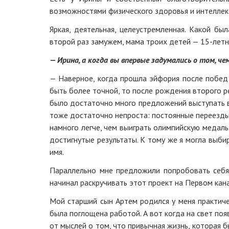
возможностями физического здоровья и интеллект
Яркая, деятельная, целеустремленная. Какой был
второй раз замужем, мама троих детей — 15-летн
— Ирина, а когда вы впервые задумались о том, ч
— Наверное, когда прошла эйфория после побед 
быть более точной, то после рождения второго ре
было достаточно много предложений выступать в
тоже достаточно непроста: постоянные переезды, 
намного легче, чем выиграть олимпийскую медаль
достигнутые результаты. К тому же я могла выби
имя.
Параллельно мне предложили попробовать себя 
начинал раскручивать этот проект на Первом кан
Мой старший сын Артем родился у меня практичес
была поглощена работой. А вот когда на свет появ
от мыслей о том, что привычная жизнь, которая б