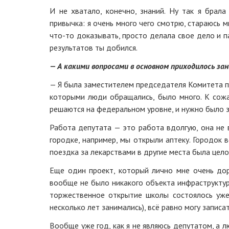
И не хватало, конечно, знаний. Ну так я брала
привычка: я очень много чего смотрю, стараюсь м
что-то доказывать, просто делала свое дело и па
результатов ты добился.
— А какими вопросами в основном приходилось за
— Я была заместителем председателя Комитета по
которыми люди обращались, было много. К сожа
решаются на федеральном уровне, и нужно было з
Работа депутата — это работа вдолгую, она не 
городке, например, мы открыли аптеку. Городок
поездка за лекарствами в другие места была цел
Еще один проект, который лично мне очень дор
вообще не было никакого объекта инфраструктуры
торжественное открытие школы состоялось уже
несколько лет занимались), всё равно могу записа
Вообще уже год, как я не являюсь депутатом, а 