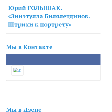
№ 3
Юрий ГОЛЫШАК.
№ 4
«Зинэтулла Билялетдинов.
Штрихи к портрету»
№ 5
№ 6
№ 7
Мы в Контакте
№ 8
№ 9
2026 г.
№ 1
№ 2
№ 3
Мы в Дзене