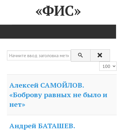
«ФИС»
ГЛАВНАЯ
Начните ввод заголовка метки
Нас поздравляют...
Кол-во строк:
Там, где мы бывали...
Алексей САМОЙЛОВ.
О нас пишут
«Боброву равных не было и
О журнале
нет»
Памяти Игоря Сосновского
Презентация новых книг
Андрей БАТАШЕВ.