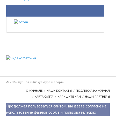
№ 4
№ 5
№ 6
№ 7
№ 8
КНИГИ
Список наших книг
Страница поиска
© 2026 Журнал «Физкультура и спорт».
О ЖУРНАЛЕ
НАШИ КОНТАКТЫ
ПОДПИСКА НА ЖУРНАЛ
Новые книги
КАРТА САЙТА
НАПИШИТЕ НАМ
НАШИ ПАРТНЕРЫ
Е. Богатырев «Повесть об олимпийском характере»
Продолжая пользоваться сайтом, вы даете согласие на
использование файлов cookie и пользовательских
В. Щагин «Мяч и время»