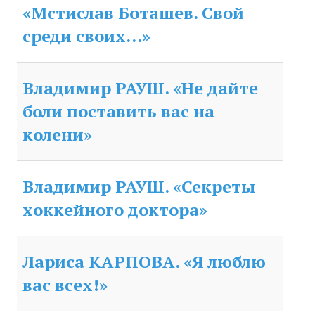
Редакционный совет
«Мстислав Боташев. Свой
Нам пишут
среди своих...»
Политика обработки персональных данных
Владимир РАУШ. «Не дайте
Согласие на обработку персональных данных
боли поставить вас на
АРХИВ
колени»
2025 г.
№ 10
Владимир РАУШ. «Секреты
хоккейного доктора»
№ 11
№ 12
Лариса КАРПОВА. «Я люблю
№ 1
вас всех!»
№ 2