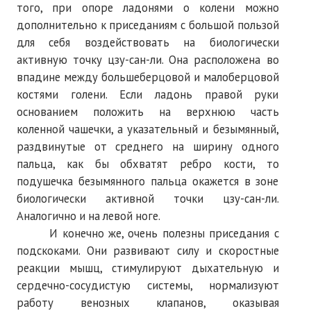
того, при опоре ладонями о колени можно
№ 5
дополнительно к приседаниям с большой пользой
для себя воздействовать на биологически
№ 6
активную точку цзу-сан-ли. Она расположена во
впадине между большеберцовой и малоберцовой
№ 7
костями голени. Если ладонь правой руки
№ 8
основанием положить на верхнюю часть
коленной чашечки, а указательный и безымянный,
КНИГИ
раздвинутые от среднего на ширину одного
пальца, как бы обхватят ребро кости, то
Список наших книг
подушечка безымянного пальца окажется в зоне
биологически активной точки цзу-сан-ли.
Страница поиска
Аналогично и на левой ноге.
Новые книги
И конечно же, очень полезны приседания с
подскоками. Они развивают силу и скоростные
Е. Богатырев «Повесть об олимпийском характере»
реакции мышц, стимулируют дыхательную и
сердечно-сосудистую системы, нормализуют
В. Щагин «Мяч и время»
работу венозных клапанов, оказывая