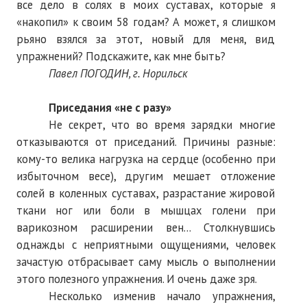
все дело в солях в моих суставах, которые я
Нам пишут
«накопил» к своим 58 годам? А может, я слишком
рьяно взялся за этот, новый для меня, вид
Политика обработки персональных данных
упражнений? Подскажите, как мне быть?
Согласие на обработку персональных данных
Павел ПОГОДИН, г. Норильск
АРХИВ
Приседания «не c разу»
Не секрет, что во время зарядки многие
2025 г.
отказываются от приседаний. Причины разные:
кому-то велика нагрузка на сердце (особенно при
№ 10
избыточном весе), другим мешает отложение
№ 11
солей в коленных суставах, разрастание жировой
ткани ног или боли в мышцах голени при
№ 12
варикозном расширении вен... Столкнувшись
однажды с неприятными ощущениями, человек
№ 1
зачастую отбрасывает саму мысль о выполнении
№ 2
этого полезного упражнения. И очень даже зря.
Несколько изменив начало упражнения,
№ 3