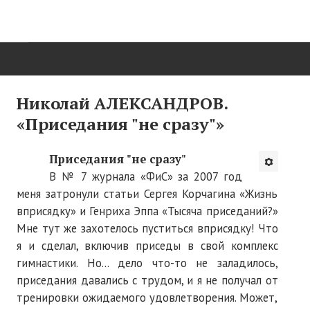
ГЛАВНАЯ
Николай АЛЕКСАНДРОВ.
«Приседания "не сразу"»
Нас поздравляют...
Там, где мы бывали...
Приседания "не сразу"
В № 7 журнала «ФиС» за 2007 год
О нас пишут
меня затронули статьи Сергея Корчагина «Жизнь
вприсядку» и Генриха Эппа «Тысяча приседаний?»
О журнале
Мне тут же захотелось пуститься вприсядку! Что
Памяти Игоря Сосновского
я и сделал, включив приседы в свой комплекс
гимнастики. Но... дело что-то не заладилось,
Презентация новых книг
приседания давались с трудом, и я не получал от
Редакционный совет
тренировки ожидаемого удовлетворения. Может,