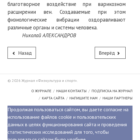
ПОДПИСКА
благотворное воздействие при варикозном
расширении вен. Создаваемые при этом
Наложенный платеж
физиологические вибрации оздоравливают
различные органы и системы человека.
Подписка 2026
Николай АЛЕКСАНДРОВ
Подписка онлайн на печатную версию
Назад
Вперёд
ТАКОВА СПОРТИВНАЯ ЖИЗНЬ
КОНТАКТЫ
© 2026 Журнал «Физкультура и спорт».
ТЕКУЩИЙ №
О ЖУРНАЛЕ
НАШИ КОНТАКТЫ
ПОДПИСКА НА ЖУРНАЛ
КАРТА САЙТА
НАПИШИТЕ НАМ
НАШИ ПАРТНЕРЫ
Продолжая пользоваться сайтом, вы даете согласие на
использование файлов cookie и пользовательских
данных в целях функционирования сайта и проведения
статистических исследований для того, чтобы
пользоваться сайтом было удобнее.