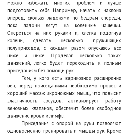
можно избежать многих проблем и лучше
№ 4
подготовить себя. Например, начать с наклона
вперед, скользя ладонями по бедрам спереди,
№ 5
пока ладони лягут на коленные чашечки.
Опереться на них руками и, слегка подогнув
№ 6
колени, сделать несколько пружинящих
№ 7
полуприседов, с каждым разом опускаясь все
ниже и ниже. Проделав несколько таких
№ 8
движений, легко будет переходить к полным
приседаниям без помощи рук.
№ 9
Тем, у кого есть варикозное расширение
2026 г.
вен, перед приседаниями необходимо провести
хороший массаж икроножных мышц, что повысит
№ 1
эластичность сосудов, активизирует работу
венозных клапанов, обеспечит более свободное
№ 2
движение крови и лимфы.
№ 3
Приседания с опорой на руки позволяют
одновременно тренировать и мышцы рук. Кроме
№ 4