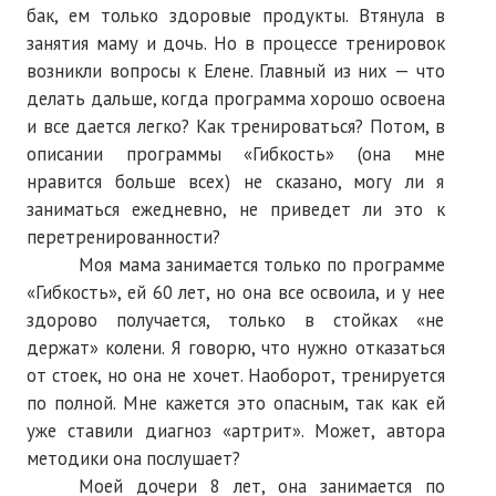
бак, ем только здоровые продукты. Втянула в
Нам пишут
занятия маму и дочь. Но в процессе тренировок
Политика обработки персональных данных
возникли вопросы к Елене. Главный из них — что
делать дальше, когда программа хорошо освоена
Согласие на обработку персональных данных
и все дается легко? Как тренироваться? Потом, в
описании программы «Гибкость» (она мне
АРХИВ
нравится больше всех) не сказано, могу ли я
заниматься ежедневно, не приведет ли это к
2025 г.
перетренированности?
№ 10
Моя мама занимается только по программе
«Гибкость», ей 60 лет, но она все освоила, и у нее
№ 11
здорово получается, только в стойках «не
держат» колени. Я говорю, что нужно отказаться
№ 12
от стоек, но она не хочет. Наоборот, тренируется
№ 1
по полной. Мне кажется это опасным, так как ей
уже ставили диагноз «артрит». Может, автора
№ 2
методики она послушает?
Моей дочери 8 лет, она занимается по
№ 3