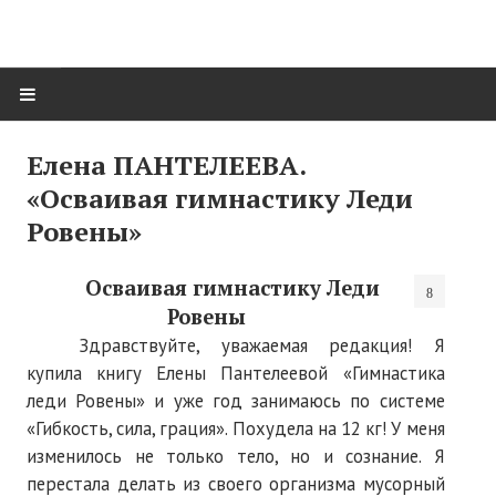
ГЛАВНАЯ
Елена ПАНТЕЛЕЕВА.
«Осваивая гимнастику Леди
Нас поздравляют...
Ровены»
Там, где мы бывали...
Осваивая гимнастику Леди
О нас пишут
Ровены
О журнале
Здравствуйте, уважаемая редакция! Я
купила книгу Елены Пантелеевой «Гимнастика
Памяти Игоря Сосновского
леди Ровены» и уже год занимаюсь по системе
«Гибкость, сила, грация». Похудела на 12 кг! У меня
Презентация новых книг
изменилось не только тело, но и сознание. Я
Редакционный совет
перестала делать из своего организма мусорный