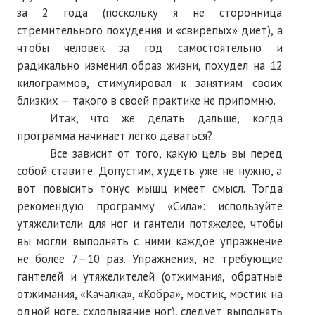
за 2 года (поскольку я не сторонница
№ 5
стремительного похудения и «свирепых» диет), а
чтобы человек за год самостоятельно и
№ 6
радикально изменил образ жизни, похудел на 12
№ 7
килограммов, стимулировал к занятиям своих
близких — такого в своей практике не припомню.
№ 8
Итак, что же делать дальше, когда
программа начинает легко даваться?
КНИГИ
Все зависит от того, какую цель вы перед
собой ставите. Допустим, худеть уже не нужно, а
Список наших книг
вот повысить тонус мышц имеет смысл. Тогда
Страница поиска
рекомендую программу «Сила»: используйте
утяжелители для ног и гантели потяжелее, чтобы
Новые книги
вы могли выполнять с ними каждое упражнение
не более 7—10 раз. Упражнения, не требующие
Е. Богатырев «Повесть об олимпийском характере»
гантелей и утяжелителей (отжимания, обратные
В. Щагин «Мяч и время»
отжимания, «Качалка», «Кобра», мостик, мостик на
одной ноге, схлопывание ног), следует выполнять