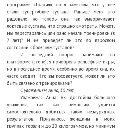
программе «Грация», но я заметила, что у нее
№ 4
стали супергибкие суставы. Раньше меня это
радовало, но теперь она так выворачивает
№ 5
локтевые суставы, что страшно смотреть. Может,
№ 6
мы перестарались или рано начали тренировки (в
7 лет)? И не приведет ли это во взрослом
№ 7
состоянии к болезням суставов?
И последний вопрос: занимаясь на
№ 8
платформе (степе), я приобрела рельефные икры,
№ 9
но в последнее время, особенно во время сна, их
часто сводит. Что вы посоветуете, может ли это
2026 г.
быть связано с тренировками?
С уважением, Анна, 30 лет.
№ 1
Уважаемая Анна! Вы достойны большого
№ 2
уважения, так как немногим удается
самостоятельно добиться таких незаурядных
№ 3
результатов. Признаюсь, женщины в моих
группах теряли и до 20 килограммов, но минимум
№ 4