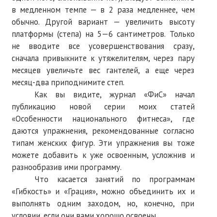
ПОДПИСКА
в медленном темпе — в 2 раза медленнее, чем
обычно. Другой вариант — увеличить высоту
Наложенный платеж
платформы (степа) на 5—6 сантиметров. Только
не вводите все усовершенствования сразу,
Подписка 2026
сначала привыкните к утяжелителям, через пару
Подписка онлайн на печатную версию
месяцев увеличьте вес гантелей, а еще через
месяц-два приподнимите степ.
ТАКОВА СПОРТИВНАЯ ЖИЗНЬ
Как вы видите, журнал «ФиС» начал
публикацию новой серии моих статей
КОНТАКТЫ
«Особенности национального фитнеса», где
даются упражнения, рекомендованные согласно
ТЕКУЩИЙ №
типам женских фигур. Эти упражнения вы тоже
можете добавить к уже освоенным, усложнив и
разнообразив ими программу.
Что касается занятий по программам
«Гибкость» и «Грация», можно объединить их и
выполнять одним заходом, но, конечно, при
условии, если они вами хорошо освоены.