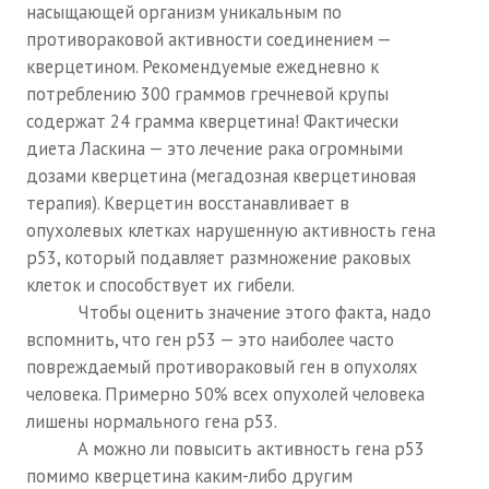
Редакционный совет
насыщающей организм уникальным по
противораковой активности соединением —
Нам пишут
кверцетином. Рекомендуемые ежедневно к
потреблению 300 граммов гречневой крупы
Политика обработки персональных данных
содержат 24 грамма кверцетина! Фактически
Согласие на обработку персональных данных
диета Ласкина — это лечение рака огромными
дозами кверцетина (мегадозная кверцетиновая
АРХИВ
терапия). Кверцетин восстанавливает в
опухолевых клетках нарушенную активность гена
2025 г.
р53, который подавляет размножение раковых
клеток и способствует их гибели.
№ 10
Чтобы оценить значение этого факта, надо
№ 11
вспомнить, что ген р53 — это наиболее часто
повреждаемый противораковый ген в опухолях
№ 12
человека. Примерно 50% всех опухолей человека
лишены нормального гена р53.
№ 1
А можно ли повысить активность гена р53
№ 2
помимо кверцетина каким-либо другим