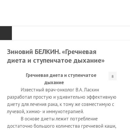
ГЛАВНАЯ
Зиновий БЕЛКИН. «Гречневая
диета и ступенчатое дыхание»
Нас поздравляют...
Там, где мы бывали...
Гречневая диета и ступенчатое
дыхание
О нас пишут
Известный врач-онколог В.А. Ласкин
разработал простую и удивительно эффективную
О журнале
диету для лечения рака, к тому же совместимую с
Памяти Игоря Сосновского
лучевой, химио- и иммунотерапией.
В основе диеты лежит потребление
Презентация новых книг
достаточно большого количества гречневой каши,