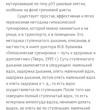
мутировавшие по гену р53 раковые клетки,
№ 4
особенно на фоне гречневой диеты.
№ 5
Существует простая, эффективная и легко
переносимая методика гипоксической
№ 6
тренировки, которой можно заниматься и на
улице, и в транспорте, и в помещении. Это
№ 7
методика ступенчатого дыхания, описанная, в
№ 8
частности, в книге доктора Ю.Б. Буланова
«Гипоксическая тренировка — путь к здоровью и
КНИГИ
долголетию» (Тверь, 1993 г.). Суть ступенчатого
дыхания заключается в следующем: маленький
Список наших книг
вдох, задержка дыхания, опять маленький вдох,
задержка дыхания, потом опять маленький вдох
Страница поиска
и опять задержка и т. д., то есть вдох
Новые книги
осуществляется по ступенькам. После того как
совершен полный ступенчатый вдох, то есть
Е. Богатырев «Повесть об олимпийском характере»
исчерпана амплитуда вдоха, начинаем делать
выдох, но опять же по ступенькам: маленький
В. Щагин «Мяч и время»