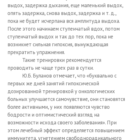
выдох, задержка дыхания, еще маленький выдох,
ПОДПИСКА
опять задержка, снова выдох, задержка и т. д.,
пока не будет исчерпана вся амплитуда выдоха.
Наложенный платеж
После этого начинаем ступенчатый вдох, потом
ступенчатый выдох и так до тех пор, пока не
Подписка 2026
возникнет сильная гипоксия, вынуждающая
прекратить упражнения.
Подписка онлайн на печатную версию
Такие тренировки рекомендуется
ТАКОВА СПОРТИВНАЯ ЖИЗНЬ
проводить не чаще трех раз в сутки.
Ю.Б. Буланов отмечает, что «буквально с
КОНТАКТЫ
первых же дней занятий гипоксической
дозированной тренировкой у онкологических
ТЕКУЩИЙ №
больных улучшается самочувствие, они становятся
более активными, у них появляются чувство
бодрости и оптимистический взгляд на
возможности исхода своего заболевания». При
этом лечебный эффект определяется повышением
иммунитета, угнетением свободнорадикального