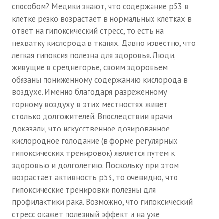
способом? Медики знают, что содержание р53 в
№ 3
клетке резко возрастает в нормальных клетках в
№ 4
ответ на гипоксический стресс, то есть на
нехватку кислорода в тканях. Давно известно, что
№ 5
легкая гипоксия полезна для здоровья. Люди,
живущие в среднегорье, своим здоровьем
№ 6
обязаны пониженному содержанию кислорода в
№ 7
воздухе. Именно благодаря разреженному
горному воздуху в этих местностях живет
№ 8
столько долгожителей. Впоследствии врачи
доказали, что искусственное дозированное
№ 9
кислородное голодание (в форме регулярных
2026 г.
гипоксических тренировок) является путем к
здоровью и долголетию. Поскольку при этом
№ 1
возрастает активность р53, то очевидно, что
гипоксические тренировки полезны для
№ 2
профилактики рака. Возможно, что гипоксический
№ 3
стресс окажет полезный эффект и на уже