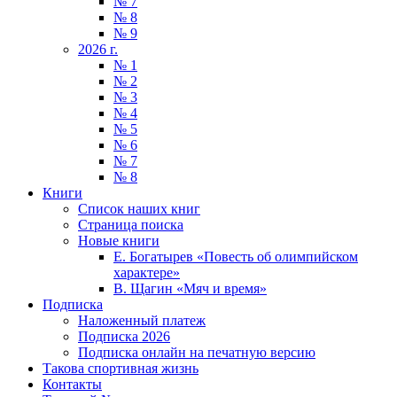
№ 7
№ 8
№ 9
2026 г.
№ 1
№ 2
№ 3
№ 4
№ 5
№ 6
№ 7
№ 8
Книги
Список наших книг
Страница поиска
Новые книги
Е. Богатырев «Повесть об олимпийском
характере»
В. Щагин «Мяч и время»
Подписка
Наложенный платеж
Подписка 2026
Подписка онлайн на печатную версию
Такова спортивная жизнь
Контакты