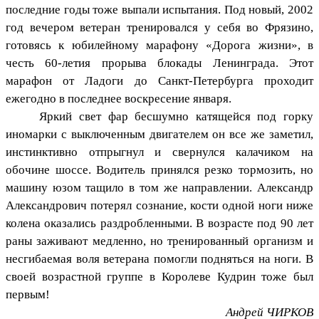
последние годы тоже выпали испытания. Под новый, 2002
год вечером ветеран тренировался у себя во Фрязино,
готовясь к юбилейному марафону «Дорога жизни», в
честь 60-летия прорыва блокады Ленинграда. Этот
марафон от Ладоги до Санкт-Петербурга проходит
ежегодно в последнее воскресение января.
Яркий свет фар бесшумно катящейся под горку
иномарки с выключенным двигателем он все же заметил,
инстинктивно отпрыгнул и свернулся калачиком на
обочине шоссе. Водитель принялся резко тормозить, но
машину юзом тащило в том же направлении. Александр
Александрович потерял сознание, кости одной ноги ниже
колена оказались раздробленными. В возрасте под 90 лет
раны заживают медленно, но тренированный организм и
несгибаемая воля ветерана помогли подняться на ноги. В
своей возрастной группе в Королеве Кудрин тоже был
первым!
Андрей ЧИРКОВ