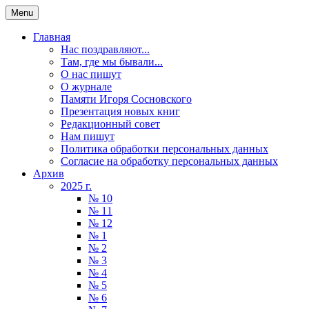
Menu
Главная
Нас поздравляют...
Там, где мы бывали...
О нас пишут
О журнале
Памяти Игоря Сосновского
Презентация новых книг
Редакционный совет
Нам пишут
Политика обработки персональных данных
Согласие на обработку персональных данных
Архив
2025 г.
№ 10
№ 11
№ 12
№ 1
№ 2
№ 3
№ 4
№ 5
№ 6