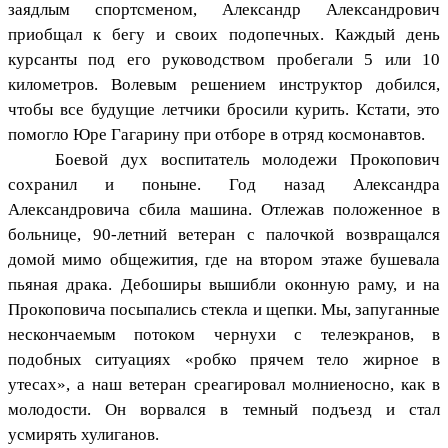
заядлым спортсменом, Александр Александрович
приобщал к бегу и своих подопечных. Каждый день
курсанты под его руководством пробегали 5 или 10
километров. Волевым решением инструктор добился,
чтобы все будущие летчики бросили курить. Кстати, это
помогло Юре Гагарину при отборе в отряд космонавтов.
Боевой дух воспитатель молодежи Прокопович
сохранил и поныне. Год назад Александра
Александровича сбила машина. Отлежав положенное в
больнице, 90-летний ветеран с палочкой возвращался
домой мимо общежития, где на втором этаже бушевала
пьяная драка. Дебоширы вышибли оконную раму, и на
Прокоповича посыпались стекла и щепки. Мы, запуганные
нескончаемым потоком чернухи с телеэкранов, в
подобных ситуациях «робко прячем тело жирное в
утесах», а наш ветеран среагировал молниеносно, как в
молодости. Он ворвался в темный подъезд и стал
усмирять хулиганов.