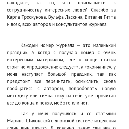
находите, за то, что приглашаете к
Нам пишут
сотрудничеству интересных людей. Спасибо за
Карпа Трескунова, Вульфа Ласкина, Виталия Гитта
Политика обработки персональных данных
и всех, всех авторов и консультантов журнала.
Согласие на обработку персональных данных
АРХИВ
Каждый номер журнала — это маленький
праздник. А когда я получаю номер с очень
2025 г.
интересным материалом, где в конце статьи
стоит не «продолжение следует», а «окончание», у
№ 10
меня наступает большой праздник, так как
№ 11
предстоит все перечитать, осмыслить, снова
пообщаться с автором, попробовать новую
№ 12
методику или гимнастику на себе, уже прочитав
все до конца и поняв, моё это или нет.
№ 1
Так у меня получилось и со статьями
№ 2
Марины Шиловской о японской системе исцеления
№ 3
джин шин джитсу. Я, конечно, давно слышала о