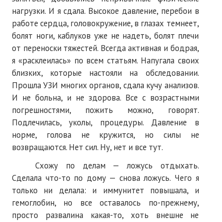
нагрузки. И я сдала. Высокое давление, перебои в
№ 5
работе сердца, головокружение, в глазах темнеет,
болят ноги, каблуков уже не надеть, болят плечи
№ 6
от переноски тяжестей. Всегда активная и бодрая,
№ 7
я «расклеилась» по всем статьям. Напугала своих
близких, которые настояли на обследовании.
№ 8
Прошла УЗИ многих органов, сдала кучу анализов.
И не больна, и не здорова. Все с возрастными
КНИГИ
погрешностями, пожить можно, говорят.
Подлечилась, уколы, процедуры. Давление в
Список наших книг
норме, голова не кружится, но силы не
Страница поиска
возвращаются. Нет сил. Ну, нет и все тут.
Новые книги
Схожу по делам — ложусь отдыхать.
Сделала что-то по дому — снова ложусь. Чего я
Е. Богатырев «Повесть об олимпийском характере»
только ни делала: и иммунитет повышала, и
гемоглобин, но все оставалось по-прежнему,
В. Щагин «Мяч и время»
просто развалина какая-то, хоть внешне не