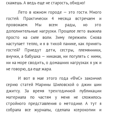
ПОДПИСКА
скажешь. А ведь еще не старость, обидно!
Лето в южном городе — это гости. Много
Наложенный платеж
гостей. Практически 4 месяца встречаем и
Подписка 2026
провожаем. Мы всем рады, но это
дополнительные нагрузки. Прошлое лето выжила
Подписка онлайн на печатную версию
просто на силе воли. Зиму пережили. Снова
наступает тепло, и я в тихой панике, как принять
ТАКОВА СПОРТИВНАЯ ЖИЗНЬ
гостей? Приедут дети, сестры, племянники,
внучки, а бабушка — никакая, ни погулять с ними,
КОНТАКТЫ
ни на море сводить, о домашних нагрузках я уж и
не говорю, да еще жара.
ТЕКУЩИЙ №
И вот в мае этого года «ФиС» закончил
серию статей Марины Шиловской о джин шин
джитсу. За время трехгодичной публикации
материала по частям у меня не сложилось
стройного представления о методике. А тут я
собрала все журналы, сделала ксерокопии и