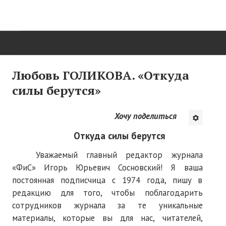
ГЛАВНАЯ
Любовь ГОЛИКОВА. «Откуда
силы берутся»
Нас поздравляют...
Там, где мы бывали...
Хочу поделиться
О нас пишут
Откуда силы берутся
О журнале
Уважаемый главный редактор журнала
«ФиС» Игорь Юрьевич Сосновский! Я ваша
Памяти Игоря Сосновского
постоянная подписчица с 1974 года, пишу в
редакцию для того, чтобы поблагодарить
Презентация новых книг
сотрудников журнала за те уникальные
Редакционный совет
материалы, которые вы для нас, читателей,