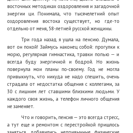
восточных методиках оздоровления и загадочной
№ 4
энергии ци. Понимала, что тысячелетний опыт
оздоровления востока существует, но где-то
№ 5
отдельно от меня, 58-летней русской женщины.
№ 6
Три года назад я ушла на пенсию. Думала,
№ 7
вот он покой! Займусь наконец собой: прогулки к
морю, регулярная гимнастика, травки попью — и
№ 8
всегда буду энергичной и бодрой. Но жизнь
повернула мои планы по-своему. Год не могла
№ 9
привыкнуть, что никуда не надо спешить, очень
2026 г.
страдала от недостатка общения с коллегами, за
30 с лишним лет ставшими близкими людьми. У
№ 1
каждого своя жизнь, а телефон личного общения
не заменяет.
№ 2
Что и говорить, пенсия — это всегда стресс,
№ 3
а тут еще и ремонтом с перестройкой пришлось
№ 4
заняться, добавились непривычные физические