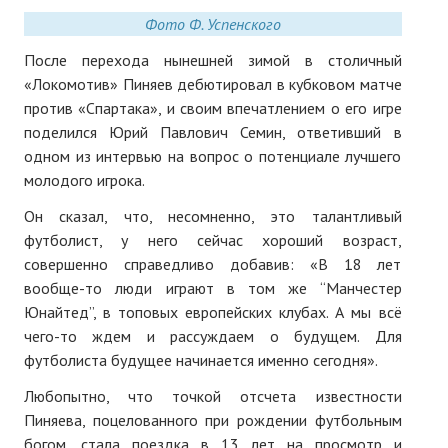
Нам пишут
Фото Ф. Успенского
После перехода нынешней зимой в столичный
Политика обработки персональных данных
«Локомотив» Пиняев дебютировал в кубковом матче
Согласие на обработку персональных данных
против «Спартака», и своим впечатлением о его игре
поделился Юрий Павлович Семин, ответивший в
АРХИВ
одном из интервью на вопрос о потенциале лучшего
молодого игрока.
2025 г.
Он сказал, что, несомненно, это талантливый
№ 10
футболист, у него сейчас хороший возраст,
совершенно справедливо добавив: «В 18 лет
№ 11
вообще-то люди играют в том же “Манчестер
Юнайтед”, в топовых европейских клубах. А мы всё
№ 12
чего-то ждем и рассуждаем о будущем. Для
№ 1
футболиста будущее начинается именно сегодня».
Любопытно, что точкой отсчета известности
№ 2
Пиняева, поцелованного при рождении футбольным
№ 3
богом, стала поездка в 13 лет на просмотр и