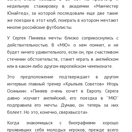
недельную стажировку в академии «Манчестер
№ 4
Юнайтед», за которой последовали еще две такие
же поездки в этот клуб, поиграть в котором мечтают
№ 5
многие российские футболисты.
№ 6
У Сергея Пиняева мечты близко соприкоснулись с
действительностью. В «МЮ» о нем помнят, и не
№ 7
будет ничего удивительного, если он, при счастливом
№ 8
стечении обстоятельств, станет играть в английском
или в каком-либо другом европейском чемпионате.
№ 9
Это предположение подтверждает в другом
2026 г.
интервью главный тренер «Крыльев Советов» Игорь
Осинькин: «Пиняев очень хочет в Европу. Серега
№ 1
давно изучает английский, его поездка в “МЮ”
подправила его мечты. Думаю, он теперь за них
№ 2
болеет. Но это, конечно, сверхвысота».
№ 3
Когда знакомишься с биографиями хорошо
проявивших себя молодых игроков, прежде всего
№ 4