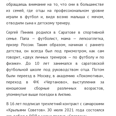
обращаешь внимание на то, что они в большинстве
№ 5
из семей, где отцы на профессиональном уровне
играли в футбол и, видя возню малыша с мячом,
№ 6
отводили сына к детскому тренеру.
№ 7
Сергей Пиняев родился в Саратове в спортивной
семье. Папа — футболист, мама — легкоатлетка,
№ 8
призер России. Таким образом, начиная с раннего
детства, он всегда был под присмотром, как сам
КНИГИ
говорит, «двух личных тренеров — по футболу и по
физике». До 10 лет занимался в саратовской
Список наших книг
футбольной школе под руководством отца. Потом
Страница поиска
были переезд в Москву, в академию «Локомотива»,
переход в ФК «Чертаново», выступления за
Новые книги
юношеские сборные различных возрастов,
упомянутые выше поездки в Англию.
Е. Богатырев «Повесть об олимпийском характере»
В 16 лет подписал трехлетний контракт с самарскими
В. Щагин «Мяч и время»
«Крыльями Советов». З0 июля 2021 года состоялся