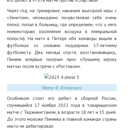
его дебют в РПЛ в матче против «Спартака».
ПОДПИСКА
Через год, на тренировке, накануне выездной игры с
Наложенный платеж
«Зенитом», неожиданно почувствовал себя очень
плохо, попал в больницу, где определили, что у него
Подписка 2026
пневмоторакс (скопление воздуха в плевральной
полости). На матч в Питере обе команды вышли в
Подписка онлайн на печатную версию
футболках со словами поддержки 17-летнему
футболисту. Два месяца спустя, восстановившись,
ТАКОВА СПОРТИВНАЯ ЖИЗНЬ
Пиняев впервые получил приз «Лучшему игроку
матча» после встречи с «Ростовом».
КОНТАКТЫ
ТЕКУЩИЙ №
Фото Ф. Успенского
Особняком стоит его дебют в сборной России,
случившийся 17 ноября 2022 года в товарищеском
матче с Таджикистаном, в возрасте 18 лет и 15 дней.
До этого моложе Пиняева в главной команде страны
никто не дебютировал.