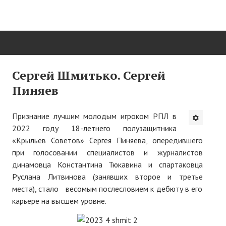
ГЛАВНАЯ
Сергей Шмитько. Сергей
Пиняев
Нас поздравляют...
Там, где мы бывали...
Признание лучшим молодым игроком РПЛ в
2022 году 18-летнего полузащитника
О нас пишут
«Крыльев Советов» Сергея Пиняева, опередившего
при голосовании специалистов и журналистов
О журнале
динамовца Константина Тюкавина и спартаковца
Памяти Игоря Сосновского
Руслана Литвинова (занявших второе и третье
места), стало весомым послесловием к дебюту в его
Презентация новых книг
карьере на высшем уровне.
Редакционный совет