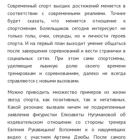
Современный спорт высших достижений меняется в
Нам пишут
соответствии с современными реалиями. Точнее
Политика обработки персональных данных
будет сказать, что меняется отношение к
спортсменам. Болельщиков сегодня интересуют не
Согласие на обработку персональных данных
только голы, очки, секунды, но и личности героев
спорта. И на первый план выходит умение общаться
АРХИВ
после завершения соревнований и вести странички в
социальных сетях. При этом сами спортсмены,
2025 г.
уделяющие львиную долю своего времени
тренировкам и соревнованиям, далеко не всегда
№ 10
справляются с новыми вызовами.
№ 11
Можно приводить множество примеров из жизни
№ 12
звезд спорта, как позитивных, так и негативных.
Какой резонанс вызвали ничем не подкрепленные
№ 1
заявления фигуристки Елизаветы Нугумановой об
издевательском отношении со стороны тренера
№ 2
Евгения Рукавицына! Вспомним и о нашумевших
видео с участием Артема Дзюбы. После самого
№ 3