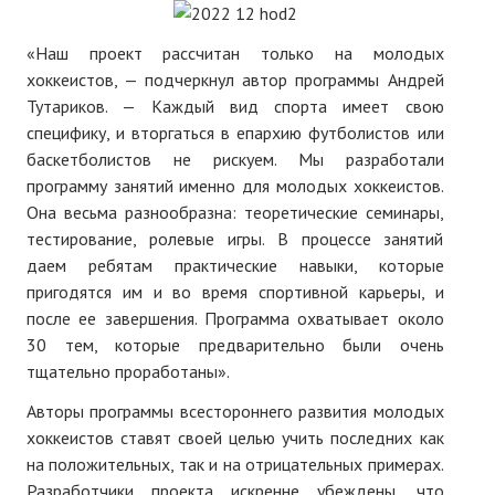
№ 5
«Наш проект рассчитан только на молодых
хоккеистов, — подчеркнул автор программы Андрей
№ 6
Тутариков. — Каждый вид спорта имеет свою
№ 7
специфику, и вторгаться в епархию футболистов или
баскетболистов не рискуем. Мы разработали
№ 8
программу занятий именно для молодых хоккеистов.
Она весьма разнообразна: теоретические семинары,
КНИГИ
тестирование, ролевые игры. В процессе занятий
даем ребятам практические навыки, которые
Список наших книг
пригодятся им и во время спортивной карьеры, и
после ее завершения. Программа охватывает около
Страница поиска
30 тем, которые предварительно были очень
Новые книги
тщательно проработаны».
Е. Богатырев «Повесть об олимпийском характере»
Авторы программы всестороннего развития молодых
хоккеистов ставят своей целью учить последних как
В. Щагин «Мяч и время»
на положительных, так и на отрицательных примерах.
Разработчики проекта искренне убеждены, что