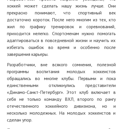
ПОДПИСКА
хоккей может сделать нашу жизнь лучше. Они
прекрасно понимают, что спортивный век
Наложенный платеж
достаточно короток. После него многим из тех, кто
жил по графику тренировок и соревнований,
Подписка 2026
приходится нелегко. Спортсменам нужно помогать
Подписка онлайн на печатную версию
адаптироваться в повседневной жизни и научить их
избегать ошибок во время и особенно после
ТАКОВА СПОРТИВНАЯ ЖИЗНЬ
завершения карьеры.
Разработчики, вне всякого сомнения, полезной
КОНТАКТЫ
программы воспитания молодых хоккеистов
обращались во многие клубы. Первыми и пока
ТЕКУЩИЙ №
единственными откликнулись представители
«Динамо-Санкт-Петербург». Этот клуб включает в
себя не только команду ВХЛ, второго по рангу
отечественного хоккейного дивизиона, но и
несколько молодежных. На молодых хоккеистов и
сделан упор.