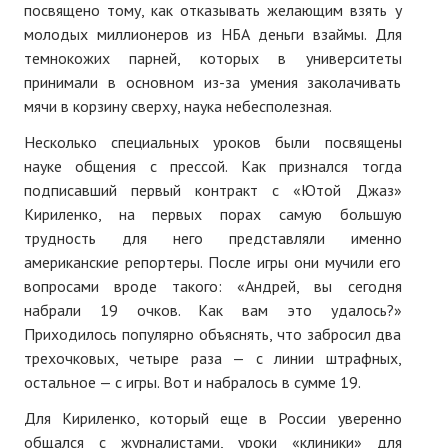
посвящено тому, как отказывать желающим взять у
молодых миллионеров из НБА деньги взаймы. Для
темнокожих парней, которых в университеты
принимали в основном из-за умения заколачивать
мячи в корзину сверху, наука небесполезная.
Несколько специальных уроков были посвящены
науке общения с прессой. Как признался тогда
подписавший первый контракт с «Ютой Джаз»
Кириленко, на первых порах самую большую
трудность для него представляли именно
американские репортеры. После игры они мучили его
вопросами вроде такого: «Андрей, вы сегодня
набрали 19 очков. Как вам это удалось?»
Приходилось популярно объяснять, что забросил два
трехочковых, четыре раза — с линии штрафных,
остальное — с игры. Вот и набралось в сумме 19.
Для Кириленко, который еще в России уверенно
общался с журналистами, уроки «клиники» для