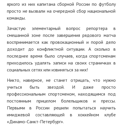
яркого из них капитана сборной России по футболу
№ 4
просто не вызвали на очередной сбор национальной
команды.
№ 5
Зачастую элементарный вопрос репортера в
№ 6
смешанной зоне после завершения рядового матча
воспринимается как провокационный и порой дело
№ 7
доходит до конфликтной ситуации. А сколько в
последнее время было случаев, когда спортсменам
№ 8
приходилось удалять записи на своих страничках в
№ 9
социальных сетях или извиняться за них!
2026 г.
Никто, наверное, не станет отрицать, что нужно
учиться быть звездой. И даже просто
№ 1
профессиональным спортсменом, находящимся под
постоянным прицелом болельщиков и прессы.
№ 2
Первыми в России решили попытаться научить
имиджевой составляющей в хоккейном клубе
№ 3
«Динамо-Санкт-Петербург».
№ 4