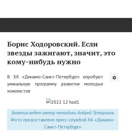
ГЛАВНАЯ
Борис Ходоровский. Если
звезды зажигают, значит, это
Нас поздравляют...
кому-нибудь нужно
Там, где мы бывали...
В ХК «Динамо-Санкт-Петербург» опробуют
О нас пишут
уникальную программу развития молодых
О журнале
хоккеистов
Памяти Игоря Сосновского
Занятия ведет автор методики Андрей Тутариков.
Презентация новых книг
Фото предоставлено пресс-службой ХК «Динамо-
Редакционный совет
Санкт-Петербург»