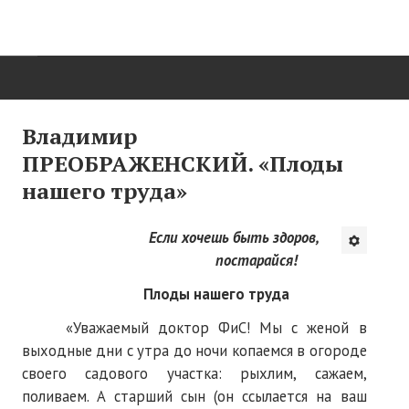
ГЛАВНАЯ
Владимир
ПРЕОБРАЖЕНСКИЙ. «Плоды
Нас поздравляют...
нашего труда»
Там, где мы бывали...
Если хочешь быть здоров,
О нас пишут
постарайся!
О журнале
Плоды нашего труда
Памяти Игоря Сосновского
«Уважаемый доктор ФиС! Мы с женой в
выходные дни с утра до ночи копаемся в огороде
Презентация новых книг
своего садового участка: рыхлим, сажаем,
Редакционный совет
поливаем. А старший сын (он ссылается на ваш