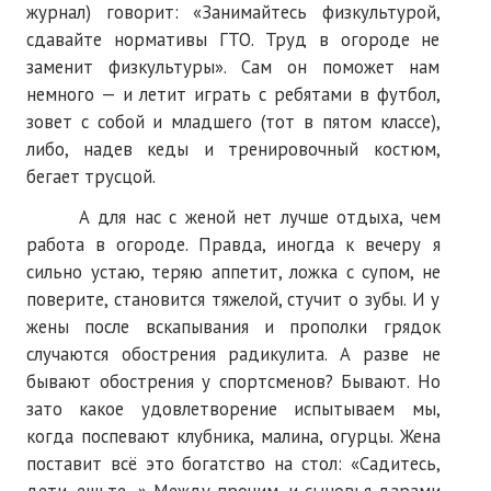
журнал) говорит: «Занимайтесь физкультурой,
Нам пишут
сдавайте нормативы ГТО. Труд в огороде не
заменит физкультуры». Сам он поможет нам
Политика обработки персональных данных
немного — и летит играть с ребятами в футбол,
Согласие на обработку персональных данных
зовет с собой и младшего (тот в пятом классе),
либо, надев кеды и тренировочный костюм,
АРХИВ
бегает трусцой.
2025 г.
А для нас с женой нет лучше отдыха, чем
работа в огороде. Правда, иногда к вечеру я
№ 10
сильно устаю, теряю аппетит, ложка с супом, не
поверите, становится тяжелой, стучит о зубы. И у
№ 11
жены после вскапывания и прополки грядок
№ 12
случаются обострения радикулита. А разве не
бывают обострения у спортсменов? Бывают. Но
№ 1
зато какое удовлетворение испытываем мы,
когда поспевают клубника, малина, огурцы. Жена
№ 2
поставит всё это богатство на стол: «Садитесь,
№ 3