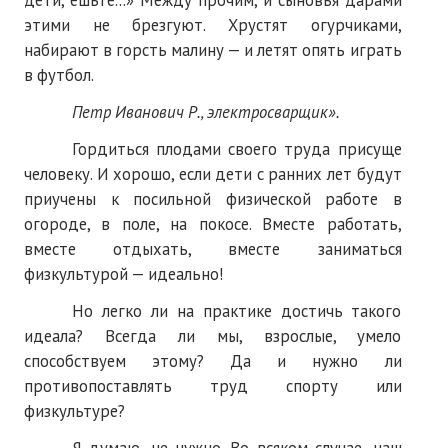
дети, ешьте...» Между прочим, и сыновья дарами
этими не брезгуют. Хрустят огурчиками,
№ 4
набирают в горсть малину — и летят опять играть
№ 5
в футбол.
Петр Иванович Р., электросварщик».
№ 6
Гордиться плодами своего труда присуще
№ 7
человеку. И хорошо, если дети с ранних лет будут
№ 8
приучены к посильной физической работе в
огороде, в поле, на покосе. Вместе работать,
№ 9
вместе отдыхать, вместе заниматься
физкультурой — идеально!
2026 г.
Но легко ли на практике достичь такого
№ 1
идеала? Всегда ли мы, взрослые, умело
№ 2
способствуем этому? Да и нужно ли
противопоставлять труд спорту или
№ 3
физкультуре?
№ 4