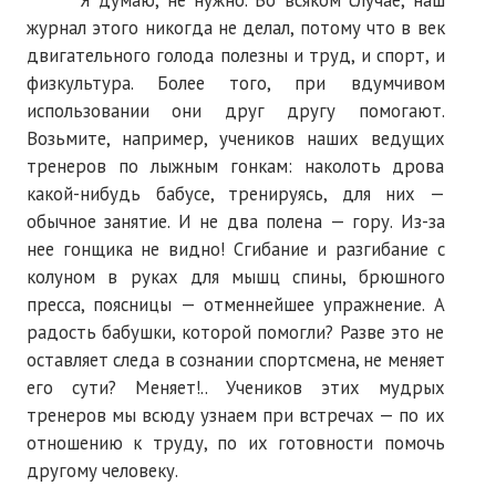
Я думаю, не нужно. Во всяком случае, наш
журнал этого никогда не делал, потому что в век
№ 5
двигательного голода полезны и труд, и спорт, и
физкультура. Более того, при вдумчивом
№ 6
использовании они друг другу помогают.
№ 7
Возьмите, например, учеников наших ведущих
тренеров по лыжным гонкам: наколоть дрова
№ 8
какой-нибудь бабусе, тренируясь, для них —
обычное занятие. И не два полена — гору. Из-за
КНИГИ
нее гонщика не видно! Сгибание и разгибание с
Список наших книг
колуном в руках для мышц спины, брюшного
пресса, поясницы — отменнейшее упражнение. А
Страница поиска
радость бабушки, которой помогли? Разве это не
оставляет следа в сознании спортсмена, не меняет
Новые книги
его сути? Меняет!.. Учеников этих мудрых
Е. Богатырев «Повесть об олимпийском характере»
тренеров мы всюду узнаем при встречах — по их
отношению к труду, по их готовности помочь
В. Щагин «Мяч и время»
другому человеку.