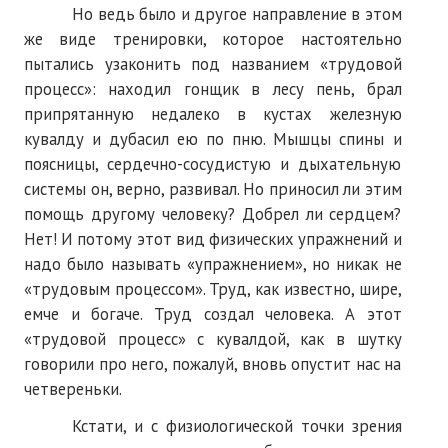
ПОДПИСКА
Но ведь было и другое направление в этом
же виде тренировки, которое настоятельно
Наложенный платеж
пытались узаконить под названием «трудовой
процесс»: находил гонщик в лесу пень, брал
Подписка 2026
припрятанную недалеко в кустах железную
Подписка онлайн на печатную версию
кувалду и дубасил ею по пню. Мышцы спины и
поясницы, сердечно-сосудистую и дыхательную
ТАКОВА СПОРТИВНАЯ ЖИЗНЬ
системы он, верно, развивал. Но приносил ли этим
помощь другому человеку? Добрел ли сердцем?
КОНТАКТЫ
Нет! И потому этот вид физических упражнений и
надо было называть «упражнением», но никак не
ТЕКУЩИЙ №
«трудовым процессом». Труд, как известно, шире,
емче и богаче. Труд создал человека. А этот
«трудовой процесс» с кувалдой, как в шутку
говорили про него, пожалуй, вновь опустит нас на
четвереньки.
Кстати, и с физиологической точки зрения