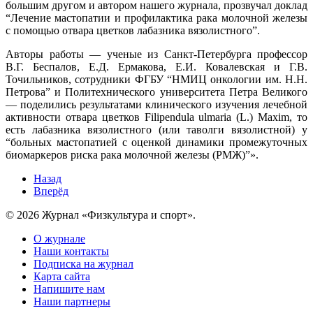
большим другом и автором нашего журнала, прозвучал доклад
“Лечение мастопатии и профилактика рака молочной железы
с помощью отвара цветков лабазника вязолистного”.
Авторы работы — ученые из Санкт-Петербурга профессор
В.Г. Беспалов, Е.Д. Ермакова, Е.И. Ковалевская и Г.В.
Точильников, сотрудники ФГБУ “НМИЦ онкологии им. Н.Н.
Петрова” и Политехнического университета Петра Великого
— поделились результатами клинического изучения лечебной
активности отвара цветков Filipendula ulmaria (L.) Maxim, то
есть лабазника вязолистного (или таволги вязолистной) у
“больных мастопатией с оценкой динамики промежуточных
биомаркеров риска рака молочной железы (РМЖ)”».
Назад
Вперёд
© 2026 Журнал «Физкультура и спорт».
О журнале
Наши контакты
Подписка на журнал
Карта сайта
Напишите нам
Наши партнеры