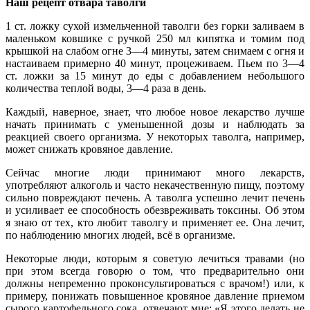
Наш рецепт отвара таволги
1 ст. ложку сухой измельченной таволги без горки заливаем в
маленьком ковшике с ручкой 250 мл кипятка и томим под
крышкой на слабом огне 3—4 минуты, затем снимаем с огня и
настаиваем примерно 40 минут, процеживаем. Пьем по 3—4
ст. ложки за 15 минут до еды с добавлением небольшого
количества теплой воды, 3—4 раза в день.
Каждый, наверное, знает, что любое новое лекарство лучше
начать принимать с уменьшенной дозы и наблюдать за
реакцией своего организма. У некоторых таволга, например,
может снижать кровяное давление.
Сейчас многие люди принимают много лекарств,
употребляют алкоголь и часто некачественную пищу, поэтому
сильно повреждают печень. А таволга успешно лечит печень
и усиливает ее способность обезвреживать токсины. Об этом
я знаю от тех, кто любит таволгу и применяет ее. Она лечит,
по наблюдению многих людей, всё в организме.
Некоторые люди, которым я советую лечиться травами (но
при этом всегда говорю о том, что предварительно они
должны непременно проконсультироваться с врачом!) или, к
примеру, понижать повышенное кровяное давление приемом
сырого картофельного сока, отвечают мне: «Я этого делать не