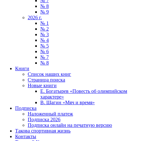
№ 7
№ 8
№ 9
2026 г.
№ 1
№ 2
№ 3
№ 4
№ 5
№ 6
№ 7
№ 8
Книги
Список наших книг
Страница поиска
Новые книги
Е. Богатырев «Повесть об олимпийском
характере»
В. Щагин «Мяч и время»
Подписка
Наложенный платеж
Подписка 2026
Подписка онлайн на печатную версию
Такова спортивная жизнь
Контакты