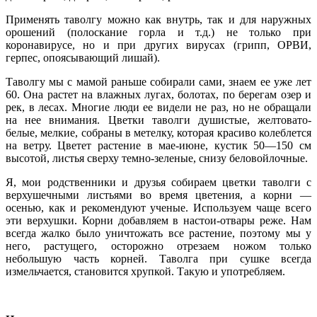
Применять таволгу можно как внутрь, так и для наружных
орошений (полоскание горла и т.д.) не только при
коронавирусе, но и при других вирусах (грипп, ОРВИ,
герпес, опоясывающий лишай).
Таволгу мы с мамой раньше собирали сами, знаем ее уже лет
60. Она растет на влажных лугах, болотах, по берегам озер и
рек, в лесах. Многие люди ее видели не раз, но не обращали
на нее внимания. Цветки таволги душистые, желтовато-
белые, мелкие, собраны в метелку, которая красиво колеблется
на ветру. Цветет растение в мае-июне, кустик 50—150 см
высотой, листья сверху темно-зеленые, снизу беловойлочные.
Я, мои родственники и друзья собираем цветки таволги с
верхушечными листьями во время цветения, а корни —
осенью, как и рекомендуют ученые. Используем чаще всего
эти верхушки. Корни добавляем в настои-отвары реже. Нам
всегда жалко было уничтожать все растение, поэтому мы у
него, растущего, осторожно отрезаем ножом только
небольшую часть корней. Таволга при сушке всегда
измельчается, становится хрупкой. Такую и употребляем.