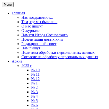
Menu
Главная
Нас поздравляют...
Там, где мы бывали...
О нас пишут
О журнале
Памяти Игоря Сосновского
Презентация новых книг
Редакционный совет
Нам пишут
Политика обработки персональных данных
Согласие на обработку персональных данных
Архив
2025 г.
№ 10
№ 11
№ 12
№ 1
№ 2
№ 3
№ 4
№ 5
№ 6