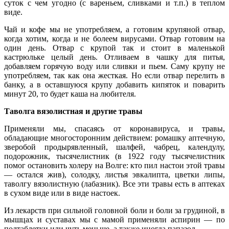
суток с чем угодно (с вареньем, сливками и т.п.) в теплом
виде.
Чай и кофе мы не употребляем, а готовим крупяной отвар,
когда хотим, когда и не болеем вирусами. Отвар готовим на
один день. Отвар с крупой так и стоит в маленькой
кастрюльке целый день. Отливаем в чашку для питья,
добавляем горячую воду или сливки и пьем. Саму крупу не
употребляем, так как она жесткая. Но если отвар перелить в
банку, а в оставшуюся крупу добавить кипяток и поварить
минут 20, то будет каша на любителя.
Таволга вязолистная и другие травы
Применяли мы, спасаясь от коронавируса, и травы,
обладающие многосторонним действием: ромашку аптечную,
зверобой продырявленный, шалфей, чабрец, календулу,
подорожник, тысячелистник (в 1922 году тысячелистник
помог остановить холеру на Волге: кто пил настои этой травы
— остался жив), солодку, листья эвкалипта, цветки липы,
таволгу вязолистную (лабазник). Все эти травы есть в аптеках
в сухом виде или в виде настоек.
Из лекарств при сильной головной боли и боли за грудиной, в
мышцах и суставах мы с мамой применяли аспирин — по
полтаблетки или чуть меньше, а также иногда папазол.