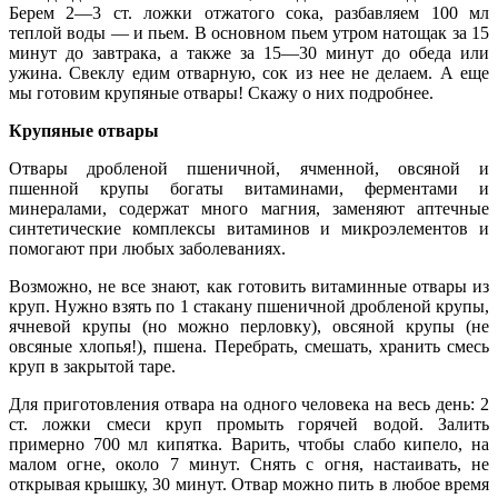
Берем 2—3 ст. ложки отжатого сока, разбавляем 100 мл
теплой воды — и пьем. В основном пьем утром натощак за 15
минут до завтрака, а также за 15—30 минут до обеда или
ужина. Свеклу едим отварную, сок из нее не делаем. А еще
мы готовим крупяные отвары! Скажу о них подробнее.
Крупяные отвары
Отвары дробленой пшеничной, ячменной, овсяной и
пшенной крупы богаты витаминами, ферментами и
минералами, содержат много магния, заменяют аптечные
синтетические комплексы витаминов и микроэлементов и
помогают при любых заболеваниях.
Возможно, не все знают, как готовить витаминные отвары из
круп. Нужно взять по 1 стакану пшеничной дробленой крупы,
ячневой крупы (но можно перловку), овсяной крупы (не
овсяные хлопья!), пшена. Перебрать, смешать, хранить смесь
круп в закрытой таре.
Для приготовления отвара на одного человека на весь день: 2
ст. ложки смеси круп промыть горячей водой. Залить
примерно 700 мл кипятка. Варить, чтобы слабо кипело, на
малом огне, около 7 минут. Снять с огня, настаивать, не
открывая крышку, 30 минут. Отвар можно пить в любое время