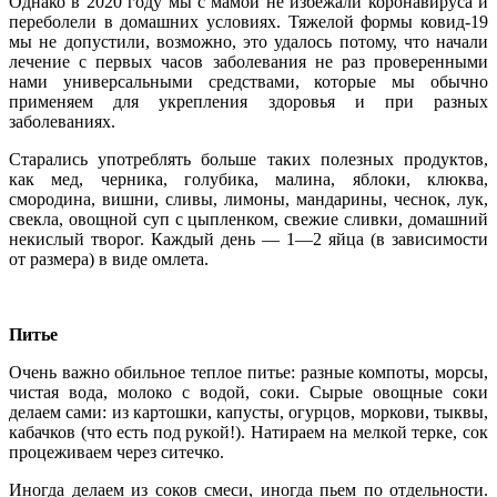
Однако в 2020 году мы с мамой не избежали коронавируса и
переболели в домашних условиях. Тяжелой формы ковид-19
мы не допустили, возможно, это удалось потому, что начали
лечение с первых часов заболевания не раз проверенными
нами универсальными средствами, которые мы обычно
применяем для укрепления здоровья и при разных
заболеваниях.
Старались употреблять больше таких полезных продуктов,
как мед, черника, голубика, малина, яблоки, клюква,
смородина, вишни, сливы, лимоны, мандарины, чеснок, лук,
свекла, овощной суп с цыпленком, свежие сливки, домашний
некислый творог. Каждый день — 1—2 яйца (в зависимости
от размера) в виде омлета.
Питье
Очень важно обильное теплое питье: разные компоты, морсы,
чистая вода, молоко с водой, соки. Сырые овощные соки
делаем сами: из картошки, капусты, огурцов, моркови, тыквы,
кабачков (что есть под рукой!). Натираем на мелкой терке, сок
процеживаем через ситечко.
Иногда делаем из соков смеси, иногда пьем по отдельности.