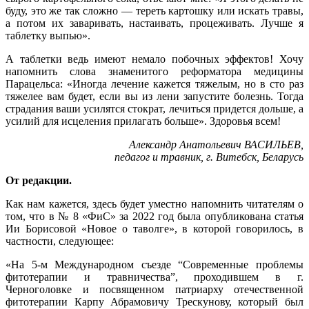
буду, это же так сложно — тереть картошку или искать травы,
а потом их заваривать, настаивать, процеживать. Лучше я
таблетку выпью».
А таблетки ведь имеют немало побочных эффектов! Хочу
напомнить слова знаменитого реформатора медицины
Парацельса: «Иногда лечение кажется тяжелым, но в сто раз
тяжелее вам будет, если вы из лени запустите болезнь. Тогда
страдания ваши усилятся стократ, лечиться придется дольше, а
усилий для исцеления прилагать больше». Здоровья всем!
Александр Анатольевич ВАСИЛЬЕВ,
педагог и травник, г. Витебск, Беларусь
От редакции.
Как нам кажется, здесь будет уместно напомнить читателям о
том, что в № 8 «ФиС» за 2022 год была опубликована статья
Ии Борисовой «Новое о таволге», в которой говорилось, в
частности, следующее:
«На 5-м Международном съезде “Современные проблемы
фитотерапии и травничества”, проходившем в г.
Черноголовке и посвященном патриарху отечественной
фитотерапии Карпу Абрамовичу Трескунову, который был