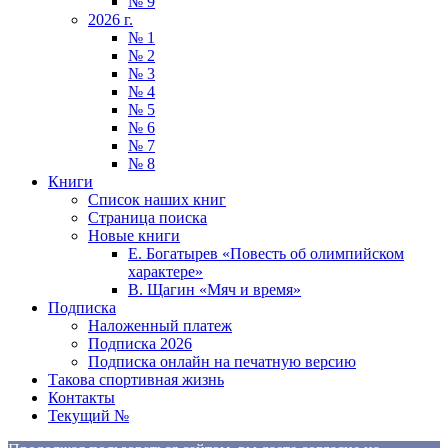
№ 9
2026 г.
№ 1
№ 2
№ 3
№ 4
№ 5
№ 6
№ 7
№ 8
Книги
Список наших книг
Страница поиска
Новые книги
Е. Богатырев «Повесть об олимпийском
характере»
В. Щагин «Мяч и время»
Подписка
Наложенный платеж
Подписка 2026
Подписка онлайн на печатную версию
Такова спортивная жизнь
Контакты
Текущий №