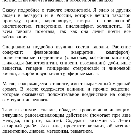
Скажу подробнее о таволге вязолистной. Я знаю и других
людей в Беларуси и в России, которые лечили таволгой
простуду, грипп, коронавирус, гастрит с повышенной
кислотностью, гипертонию, пиелонефрит, холецистит... И
всем таволга помогала, так как она лечит почти все
заболевания.
Специалисты подробно изучили состав таволги. Растение
содержит: флавоноиды (кверцетин, кемпферол),
полифенольные соединения (эллаговая, кофейная кислота),
гликозиды (монотропитин, спиреин, изосалицин), дубильные
вещества, гепарин, глицериды стеариновой и линолевой
кислот, аскорбиновую кислоту, эфирные масла.
Масло, содержащееся в таволге, имеет выраженный медовый
аромат. В масле содержатся ванилин и прочие вещества,
которые оказывают положительное воздействие на общее
самочувствие человека.
Таволга снимает спазмы, обладает кровоостанавливающим,
вяжущим, ранозаживляющим действием (помогает при язве
желудка, гастрите, колите). Содержит витамин С. Лечит
сахарный диабет 2-го типа, простатит, кольпит, облысение,
дизентерию, диарею, метеоризм, ревматизм.