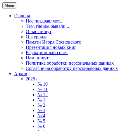
Menu
Главная
Нас поздравляют...
Там, где мы бывали...
О нас пишут
О журнале
Памяти Игоря Сосновского
Презентация новых книг
Редакционный совет
Нам пишут
Политика обработки персональных данных
Согласие на обработку персональных данных
Архив
2025 г.
№ 10
№ 11
№ 12
№ 1
№ 2
№ 3
№ 4
№ 5
№ 6