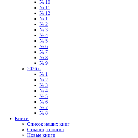
№ 10
№ 11
№ 12
№ 1
№ 2
№ 3
№ 4
№ 5
№ 6
№ 7
№ 8
№ 9
2026 г.
№ 1
№ 2
№ 3
№ 4
№ 5
№ 6
№ 7
№ 8
Книги
Список наших книг
Страница поиска
Новые книги