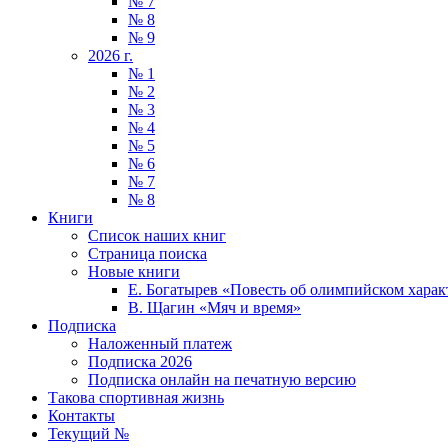
№ 7
№ 8
№ 9
2026 г.
№ 1
№ 2
№ 3
№ 4
№ 5
№ 6
№ 7
№ 8
Книги
Список наших книг
Страница поиска
Новые книги
Е. Богатырев «Повесть об олимпийском харак
В. Щагин «Мяч и время»
Подписка
Наложенный платеж
Подписка 2026
Подписка онлайн на печатную версию
Такова спортивная жизнь
Контакты
Текущий №