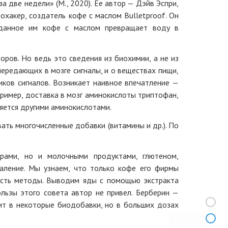
а две недели» (М., 2020). Ее автор — Дэйв Эспри,
хакер, создатель кофе с маслом Bulletproof. Он
созданное им кофе с маслом превращает воду в
оров. Но ведь это сведения из биохимии, а не из
передающих в мозге сигналы, и о веществах пищи,
иков сигналов. Возникает наивное впечатление —
апример, доставка в мозг аминокислоты триптофан,
ляется другими аминокислотами.
вать многочисленные добавки (витамины и др.). По
рами, но и молочными продуктами, глютеном,
аление. Мы узнаем, что только кофе его фирмы
есть методы. Выводим яды с помощью экстракта
ользы этого совета автор не привел. Берберин —
дит в некоторые биодобавки, но в больших дозах
Архив