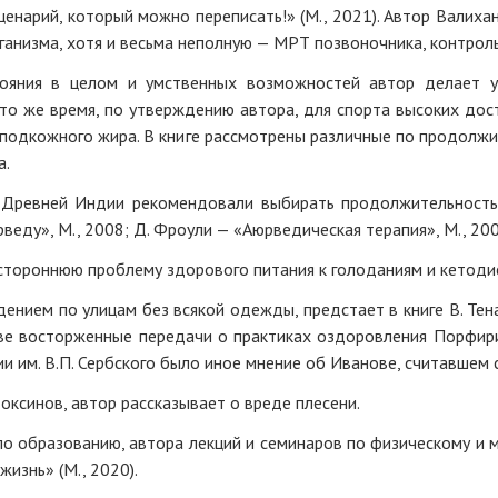
сценарий, который можно переписать!» (М., 2021). Автор Валиха
ганизма, хотя и весьма неполную — МРТ позвоночника, контроль
тояния в целом и умственных возможностей автор делает 
 то же время, по утверждению автора, для спорта высоких до
подкожного жира. В книге рассмотрены различные по продолжит
а.
 Древней Индии рекомендовали выбирать продолжительность
веду», М., 2008; Д. Фроули — «Аюрведическая терапия», М., 200
стороннюю проблему здорового питания к голоданиям и кетоди
нием по улицам без всякой одежды, предстает в книге В. Тена
ве восторженные передачи о практиках оздоровления Порфирия
и им. В.П. Сербского было иное мнение об Иванове, считавшем 
токсинов, автор рассказывает о вреде плесени.
 по образованию, автора лекций и семинаров по физическому и
изнь» (М., 2020).