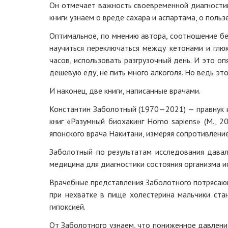
Он отмечает важность своевременной диагностик
книги узнаем о вреде сахара и аспартама, о пол
Оптимальное, по мнению автора, соотношение бе
научиться переключаться между кетонами и глюк
часов, использовать разгрузочный день. И это о
дешевую еду, не пить много алкоголя. Но ведь э
И наконец, две книги, написанные врачами.
Константин Заболотный (1970—2021) — правнук из
книг «Разумный биохакинг Homo sapiens» (М., 2
японского врача Накитани, измеряя сопротивление
Заболотный по результатам исследования давал
медицина для диагностики состояния организма 
Врачебные представления Заболотного потрясающи
при нехватке в пище холестерина мальчики ста
гипоксией.
От Заболотного узнаем, что пониженное давление