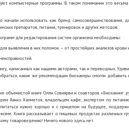
руют компьютерные программы. В таком понимании это весьма
го начали использовать как бренд самосовершенствования, д
ских препаратов, питания, тренировок и других методов.
ограмм для редактирования систем организма необходимы:
для выявления в них поломок — от простейших анализов крови 
неисправностей.
нгу, написанных как нашими авторами, так и переводных. Удиви
обраться, какие же рекомендации биохакеры смогли добавить
не объемистой книге Олли Совиярви и соавторов «Биохакинг: 
герем Яакко Халметоя, владельцем кафе, экспертом по питани
 питаться нужно хорошо и с прицелом на будущее, поддержи
низме. Книга рассказывает о пищевых продуктах различных гр
вому товароведению! Ничего нового здесь нет.