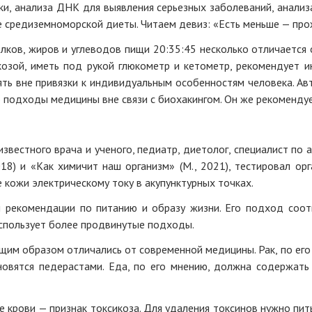
и, анализа ДНК для выявления серьезных заболеваний, анализа
ьзе средиземноморской диеты. Читаем девиз: «Есть меньше — пр
лков, жиров и углеводов пищи 20:35:45 несколько отличается 
озой, иметь под рукой глюкометр и кетометр, рекомендует ин
пять вне привязки к индивидуальным особенностям человека. Ав
то подходы медицины вне связи с биохакингом. Он же рекоменду
вестного врача и ученого, педиатр, диетолог, специалист по 
018) и «Как химичит наш организм» (М., 2021), тестировал 
 кожи электрическому току в акупунктурных точках.
 рекомендации по питанию и образу жизни. Его подход соот
использует более продвинутые подходы.
м образом отличались от современной медицины. Рак, по его м
новятся педерастами. Еда, по его мнению, должна содержать
 крови — признак токсикоза. Для удаления токсинов нужно пить