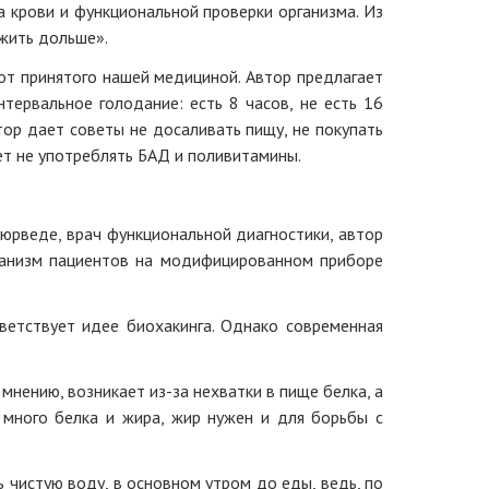
 крови и функциональной проверки организма. Из
ожить дольше».
от принятого нашей медициной. Автор предлагает
тервальное голодание: есть 8 часов, не есть 16
тор дает советы не досаливать пищу, не покупать
ет не употреблять БАД и поливитамины.
аюрведе, врач функциональной диагностики, автор
организм пациентов на модифицированном приборе
ветствует идее биохакинга. Однако современная
нению, возникает из-за нехватки в пище белка, а
 много белка и жира, жир нужен и для борьбы с
 чистую воду, в основном утром до еды, ведь, по