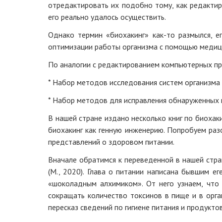
отредактировать их подобно тому, как редакти
его реально удалось осуществить.
Однако термин «биохакинг» как-то размылся, е
оптимизации работы организма с помощью медицин
По аналогии с редактированием компьютерных пр
* Набор методов исследования систем организма 
* Набор методов для исправления обнаруженных 
В нашей стране издано несколько книг по биохаки
биохакинг как генную инженерию. Попробуем раз
представлений о здоровом питании.
Вначале обратимся к переведенной в нашей стра
(М., 2020). Глава о питании написана бывшим е
«шоколадным алхимиком». От него узнаем, что
сокращать количество токсинов в пище и в орга
пересказ сведений по гигиене питания и продукто