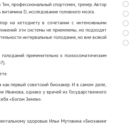
н Тен, профессиональный спортсмен, тренер. Автор
 витамина D, исследование головного мозга.
упор на кетодиету в сочетании с интенсивными
стижений эти системы не приемлемы, но подходят
ельности интервальные голодания, но вне всякой
 голоданий применительно к психосоматическим
7).
ете.
 как первый советский биохакер. И в самом деле,
 Иванова, однако у врачей из Государственного
себя «Богом Земли».
 ментальному здоровью Ильи Мутовина «Биохакинг