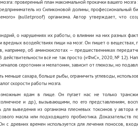
 мозга: проверенный план максимальной прокачки вашего мозга з
редприниматель из Силиконовой долины, профессиональный био
емого» (вulletproof) организма. Автор утверждает, что 
ндрий, о нарушениях их работы, о влиянии на них разных факт
 и вредных воздействиях пищи на мозг. Он пишет о веществах, 
в, например, об аминокислотах — предшественниках передатч
 В действительности всё не так просто («ФиС», 2020, № 12). Н
игналов серотонин и мелатонин, зависит от глюкозы, но подав
ь меньше сахара, больше рыбы, ограничить углеводы, использо
залог скорости работы мозга.
зможным ядам в пище. Он пугает нас не только трансжи
олнечное и др.), вызывающими, по его представлениям, восп
А для выведения из организма плесневых токсинов у автора 
осового масла или подходящего пробиотика. Доказательств п
 Он с древних времен используется для лечения поносов, вхо