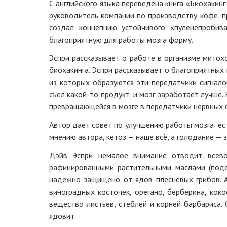
С английского языка переведена книга «Биохакинг
руководитель компании по производству кофе, п
создал концепцию устойчивого «пуленепробива
благоприятную для работы мозга форму.
Эспри рассказывает о работе в организме митохо
биохакинга. Эспри рассказывает о благоприятных
из которых образуются эти передатчики сигнало
съел какой-то продукт, и мозг заработает лучше.
превращающейся в мозге в передатчики нервных с
Автор дает совет по улучшению работы мозга: ест
мнению автора, кетоз — наше всё, а голодание — 
Дэйв Эспри немалое внимание отводит всево
рафинированными растительными маслами (подс
надежно защищено от ядов плесневых грибов. 
виноградных косточек, орегано, берберина, кок
вещество листьев, стеблей и корней барбариса.
ядовит.