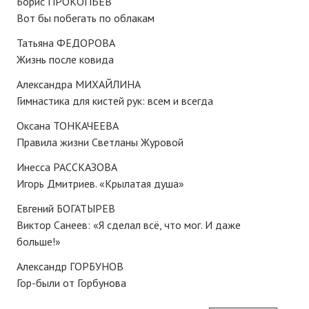
Борис ПРОКОПЬЕВ
Вот бы побегать по облакам
№ 4
Татьяна ФЕДОРОВА
№ 5
Жизнь после ковида
№ 6
Александра МИХАЙЛИНА
Гимнастика для кистей рук: всем и всегда
№ 7
Оксана ТОНКАЧЕЕВА
№ 8
Правила жизни Светланы Журовой
№ 9
Инесса РАССКАЗОВА
Игорь Дмитриев. «Крылатая душа»
2026 г.
Евгений БОГАТЫРЕВ
№ 1
Виктор Санеев: «Я сделал всё, что мог. И даже
больше!»
№ 2
Александр ГОРБУНОВ
№ 3
Гор-были от Горбунова
№ 4