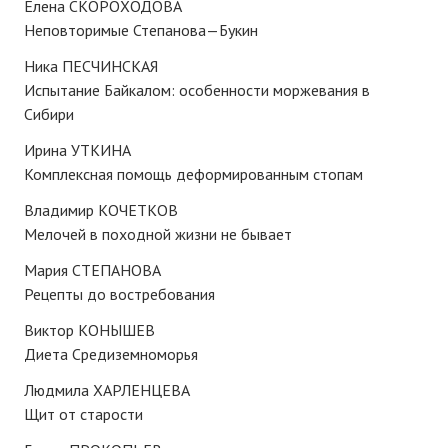
Елена СКОРОХОДОВА
Нам пишут
Неповторимые Степанова—Букин
Политика обработки персональных данных
Ника ПЕСЧИНСКАЯ
Испытание Байкалом: особенности моржевания в
Согласие на обработку персональных данных
Сибири
АРХИВ
Ирина УТКИНА
Комплексная помощь деформированным стопам
2025 г.
Владимир КОЧЕТКОВ
Мелочей в походной жизни не бывает
№ 10
Мария СТЕПАНОВА
№ 11
Рецепты до востребования
№ 12
Виктор КОНЫШЕВ
Диета Средиземноморья
№ 1
Людмила ХАРЛЕНЦЕВА
№ 2
Щит от старости
№ 3