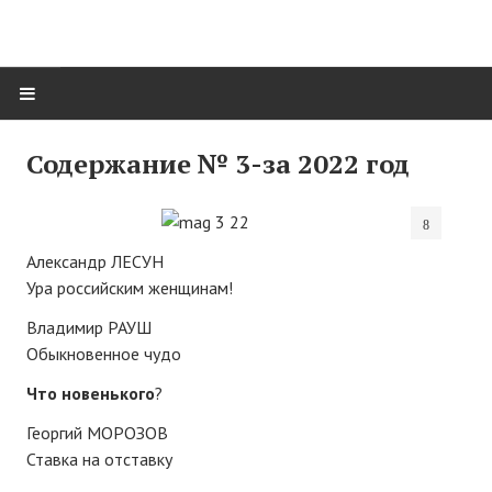
ГЛАВНАЯ
Содержание № 3-за 2022 год
Нас поздравляют...
Там, где мы бывали...
Александр ЛЕСУН
Ура российским женщинам!
О нас пишут
Владимир РАУШ
О журнале
Обыкновенное чудо
Памяти Игоря Сосновского
Что новенького
?
Презентация новых книг
Георгий МОРОЗОВ
Ставка на отставку
Редакционный совет