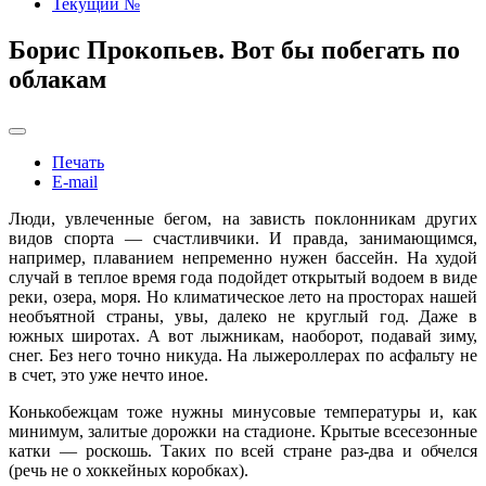
Текущий №
Борис Прокопьев. Вот бы побегать по
облакам
Печать
E-mail
Люди, увлеченные бегом, на зависть поклонникам других
видов спорта — счастливчики. И правда, занимающимся,
например, плаванием непременно нужен бассейн. На худой
случай в теплое время года подойдет открытый водоем в виде
реки, озера, моря. Но климатическое лето на просторах нашей
необъятной страны, увы, далеко не круглый год. Даже в
южных широтах. А вот лыжникам, наоборот, подавай зиму,
снег. Без него точно никуда. На лыжероллерах по асфальту не
в счет, это уже нечто иное.
Конькобежцам тоже нужны минусовые температуры и, как
минимум, залитые дорожки на стадионе. Крытые всесезонные
катки — роскошь. Таких по всей стране раз-два и обчелся
(речь не о хоккейных коробках).