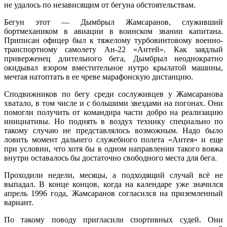
не удалось по независящим от бегуна обстоятельствам.
Бегун этот — Дымбрыл Жамсаранов, служивший
бортмехаником в авиации в воинском звании капитана.
Приписан офицер был к тяжелому турбовинтовому военно-
транспортному самолету Ан-22 «Антей». Как заядлый
приверженец длительного бега, Дымбрыл неоднократно
окидывал взором вместительное нутро крылатой машины,
мечтая натоптать в ее чреве марафонскую дистанцию.
Сподвижников по бегу среди сослуживцев у Жамсаранова
хватало, в том числе и с большими звездами на погонах. Они
помогли получить от командира части добро на реализацию
инициативы. Но поднять в воздух технику специально по
такому случаю не представлялось возможным. Надо было
ловить момент дальнего служебного полета «Антея» и еще
при условии, что хотя бы в одном направлении такого вояжа
внутри оставалось бы достаточно свободного места для бега.
Проходили недели, месяцы, а подходящий случай всё не
выпадал. В конце концов, когда на календаре уже значился
апрель 1996 года, Жамсаранов согласился на приземленный
вариант.
По такому поводу пригласили спортивных судей. Они