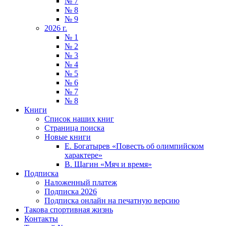
№ 7
№ 8
№ 9
2026 г.
№ 1
№ 2
№ 3
№ 4
№ 5
№ 6
№ 7
№ 8
Книги
Список наших книг
Страница поиска
Новые книги
Е. Богатырев «Повесть об олимпийском
характере»
В. Щагин «Мяч и время»
Подписка
Наложенный платеж
Подписка 2026
Подписка онлайн на печатную версию
Такова спортивная жизнь
Контакты