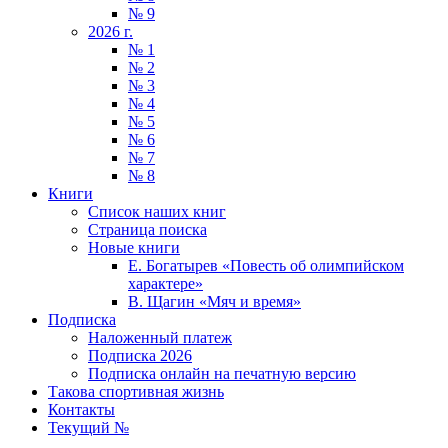
№ 9
2026 г.
№ 1
№ 2
№ 3
№ 4
№ 5
№ 6
№ 7
№ 8
Книги
Список наших книг
Страница поиска
Новые книги
Е. Богатырев «Повесть об олимпийском
характере»
В. Щагин «Мяч и время»
Подписка
Наложенный платеж
Подписка 2026
Подписка онлайн на печатную версию
Такова спортивная жизнь
Контакты
Текущий №