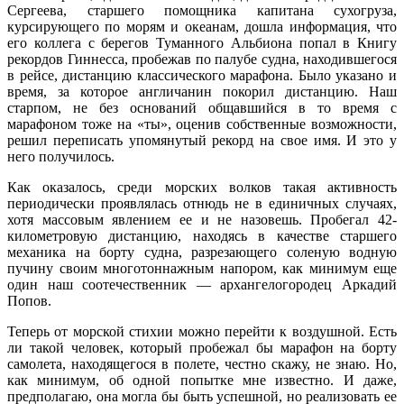
Сергеева, старшего помощника капитана сухогруза,
курсирующего по морям и океанам, дошла информация, что
его коллега с берегов Туманного Альбиона попал в Книгу
рекордов Гиннесса, пробежав по палубе судна, находившегося
в рейсе, дистанцию классического марафона. Было указано и
время, за которое англичанин покорил дистанцию. Наш
старпом, не без оснований общавшийся в то время с
марафоном тоже на «ты», оценив собственные возможности,
решил переписать упомянутый рекорд на свое имя. И это у
него получилось.
Как оказалось, среди морских волков такая активность
периодически проявлялась отнюдь не в единичных случаях,
хотя массовым явлением ее и не назовешь. Пробегал 42-
километровую дистанцию, находясь в качестве старшего
механика на борту судна, разрезающего соленую водную
пучину своим многотоннажным напором, как минимум еще
один наш соотечественник — архангелогородец Аркадий
Попов.
Теперь от морской стихии можно перейти к воздушной. Есть
ли такой человек, который пробежал бы марафон на борту
самолета, находящегося в полете, честно скажу, не знаю. Но,
как минимум, об одной попытке мне известно. И даже,
предполагаю, она могла бы быть успешной, но реализовать ее