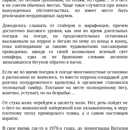
в не совсем обычных местах. Чаще такое случается при неких
вынужденных обстоятельствах, но имеет место быть
реализация неординарных задумок.
Доводилось слышать от стайеров и марафонцев, причем
достаточно высокого уровня, как они во время длительных
поездок на поезде, на продолжительных остановках
выскакивали на перрон и бегали по нему из конца в конец,
пока наблюдавшие за такими чудаковатыми пассажирами
проводники, завидя со своей колокольни зеленый свет
семафора, едва ли не бранными словами загоняли
запыхавшихся бегунов обратно в вагон.
Если же во время поездок в поезде многоминутные остановки
в расписании не значились, то вместо перрона площадкой для
разгона полудремотного кровотока в организме становился
тесноватый тамбур. Топтание на месте полноценному бегу,
конечно, уступает, но на безрыбье…
От стука колес перейдем к шелесту волн. Нет, речь пойдет не
о беге по живописной набережной или увлажненному, в меру
плотному песку приморского пляжа, а о самом настоящем
корабле.
В свое время, где-то в 1970-х годах, до ленинградца Виталия