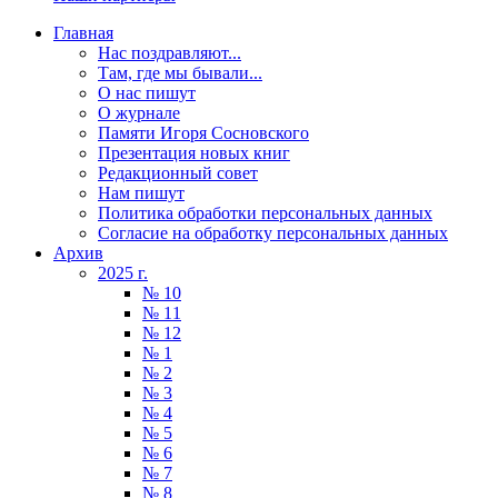
Главная
Нас поздравляют...
Там, где мы бывали...
О нас пишут
О журнале
Памяти Игоря Сосновского
Презентация новых книг
Редакционный совет
Нам пишут
Политика обработки персональных данных
Согласие на обработку персональных данных
Архив
2025 г.
№ 10
№ 11
№ 12
№ 1
№ 2
№ 3
№ 4
№ 5
№ 6
№ 7
№ 8