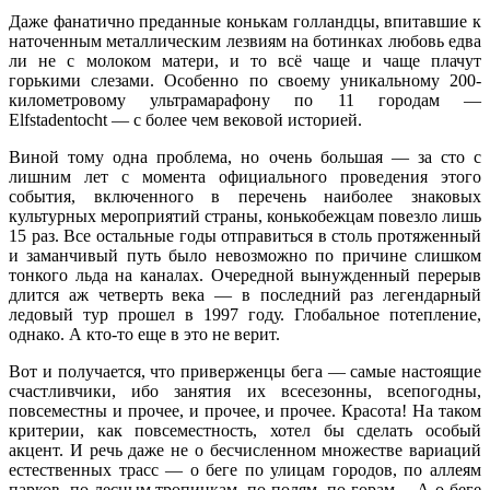
Даже фанатично преданные конькам голландцы, впитавшие к
наточенным металлическим лезвиям на ботинках любовь едва
ли не с молоком матери, и то всё чаще и чаще плачут
горькими слезами. Особенно по своему уникальному 200-
километровому ультрамарафону по 11 городам —
Elfstadentocht — с более чем вековой историей.
Виной тому одна проблема, но очень большая — за сто с
лишним лет с момента официального проведения этого
события, включенного в перечень наиболее знаковых
культурных мероприятий страны, конькобежцам повезло лишь
15 раз. Все остальные годы отправиться в столь протяженный
и заманчивый путь было невозможно по причине слишком
тонкого льда на каналах. Очередной вынужденный перерыв
длится аж четверть века — в последний раз легендарный
ледовый тур прошел в 1997 году. Глобальное потепление,
однако. А кто-то еще в это не верит.
Вот и получается, что приверженцы бега — самые настоящие
счастливчики, ибо занятия их всесезонны, всепогодны,
повсеместны и прочее, и прочее, и прочее. Красота! На таком
критерии, как повсеместность, хотел бы сделать особый
акцент. И речь даже не о бесчисленном множестве вариаций
естественных трасс — о беге по улицам городов, по аллеям
парков, по лесным тропинкам, по полям, по горам… А о беге