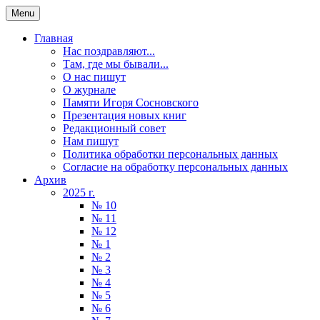
Menu
Главная
Нас поздравляют...
Там, где мы бывали...
О нас пишут
О журнале
Памяти Игоря Сосновского
Презентация новых книг
Редакционный совет
Нам пишут
Политика обработки персональных данных
Согласие на обработку персональных данных
Архив
2025 г.
№ 10
№ 11
№ 12
№ 1
№ 2
№ 3
№ 4
№ 5
№ 6