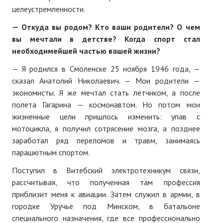
целеустремленности.
№ 4
— Откуда вы родом? Кто ваши родители? О чем
№ 5
вы мечтали в детстве? Когда спорт стал
необходимейшей частью вашей жизни?
№ 6
— Я родился в Смоленске 25 ноября 1946 года, —
№ 7
сказал Анатолий Николаевич. — Мои родители —
экономисты. Я же мечтал стать летчиком, а после
№ 8
полета Гагарина — космонавтом. Но потом мои
жизненные цели пришлось изменить: упав с
№ 9
мотоцикла, я получил сотрясение мозга, а позднее
2026 г.
заработал ряд переломов и травм, занимаясь
парашютным спортом.
№ 1
Поступил в Витебский электротехникум связи,
№ 2
рассчитывая, что полученная там профессия
приблизит меня к авиации. Затем служил в армии, в
№ 3
городке Уручье под Минском, в батальоне
специального назначения, где все профессионально
№ 4