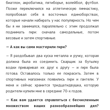
ПОДПИСКА
биатлон, акробатика, пятиборье, волейбол, футбол.
Позже переключился на атлетическую гимнастику,
Наложенный платеж
попробовал себя в восточных единоборствах,
которые начали набирать у нас популярность. Но чем
Подписка 2026
бы я ни занимался, параллельно с этим продолжал
поднимать гири: сначала самодельные, потом
Подписка онлайн на печатную версию
весовые и затем спортивные.
ТАКОВА СПОРТИВНАЯ ЖИЗНЬ
— А как вы сами мастерили гири?
— Я раздобывал два куска металла и ручку, которая
КОНТАКТЫ
должна была их соединить. Сварщик за бутылку
водки приваривал их друг к другу — и гиря была
ТЕКУЩИЙ №
готова. Оставалось только ее покрасить. Затем в
спортивных магазинах появились гири и гантели. У
меня и сейчас хранится тридцатидвушка, которую
родители купили мне в середине 70-х годов.
— Как вам удается справляться с бесчисленным
множеством ваших разнообразнейших дел?