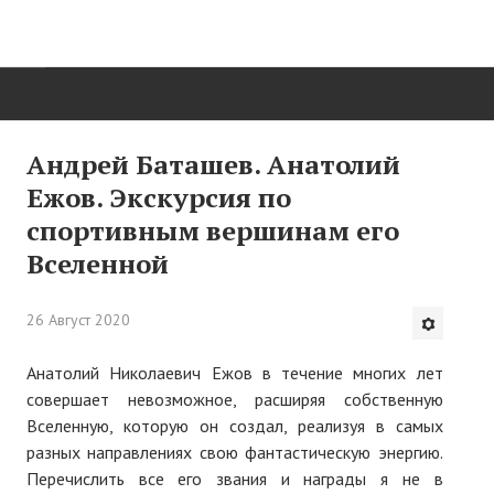
ГЛАВНАЯ
Андрей Баташев. Анатолий
Ежов. Экскурсия по
Нас поздравляют...
спортивным вершинам его
Там, где мы бывали...
Вселенной
О нас пишут
26 Август 2020
О журнале
Анатолий Николаевич Ежов в течение многих лет
Памяти Игоря Сосновского
совершает невозможное, расширяя собственную
Вселенную, которую он создал, реализуя в самых
Презентация новых книг
разных направлениях свою фантастическую энергию.
Редакционный совет
Перечислить все его звания и награды я не в