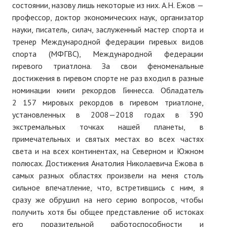
состоянии, назову лишь некоторые из них. А.Н. Ежов —
Нам пишут
профессор, доктор экономических наук, организатор
науки, писатель, силач, заслуженный мастер спорта и
Политика обработки персональных данных
тренер Международной федерации гиревых видов
Согласие на обработку персональных данных
спорта (МФГВС), Международной федерации
гиревого триатлона. За свои феноменальные
АРХИВ
достижения в гиревом спорте не раз входил в разные
номинации книги рекордов Гиннесса. Обладатель
2025 г.
2 157 мировых рекордов в гиревом триатлоне,
установленных в 2008—2018 годах в 390
№ 10
экстремальных точках нашей планеты, в
примечательных и святых местах во всех частях
№ 11
света и на всех континентах, на Северном и Южном
№ 12
полюсах. Достижения Анатолия Николаевича Ежова в
самых разных областях произвели на меня столь
№ 1
сильное впечатление, что, встретившись с ним, я
сразу же обрушил на него серию вопросов, чтобы
№ 2
получить хотя бы общее представление об истоках
№ 3
его поразительной работоспособности и