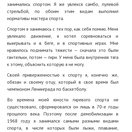
занимались спортом. Я же увлекся самбо, пулевой
№ 5
стрельбой, по обоим этим видам выполнил
нормативы мастера спорта.
№ 6
Спортом я занимаюсь с тех пор, как себя помню. Меня
№ 7
увлекало движение, я хотел соревноваться и
выигрывать и в беге, и в спортивных играх. Мне
№ 8
нравилось поднимать тяжести — сначала это были
гантельки, потом — гири. У меня была внутренняя тяга
КНИГИ
к этому, объяснить которую я не могу.
Список наших книг
Своей приверженностью к спорту я, конечно же,
обязан и своему отцу, который в свое время был
Страница поиска
чемпионом Ленинграда по баскетболу.
Новые книги
Во времена моей юности гиревого спорта не
существовало, сформировался он лишь в 70-е годы
Е. Богатырев «Повесть об олимпийском характере»
прошлого века. Поэтому после демобилизации в
1968 году я занимался самыми разными видами
В. Щагин «Мяч и время»
спорта, в числе которых были лыжи, плавание,