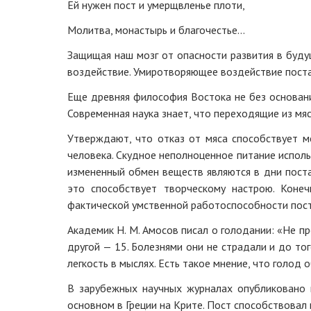
Ей нужен пост и умерщвленье плоти,
Молитва, монастырь и благочестье...
Защищая наш мозг от опасности развития в буду
воздействие. Умиротворяющее воздействие поста
Еще древняя философия Востока не без основани
Современная наука знает, что переходящие из м
Утверждают, что отказ от мяса способствует м
человека. Скудное неполноценное питание исполь
измененный обмен веществ являются в дни поста 
это способствует творческому настрою. Коне
фактической умственной работоспособности пост
Академик Н. М. Амосов писал о голодании: «Не п
другой — 15. Болезнями они не страдали и до тог
легкость в мыслях. Есть такое мнение, что голод 
В зарубежных научных журналах опубликовано 
основном в Греции на Крите. Пост способствовал