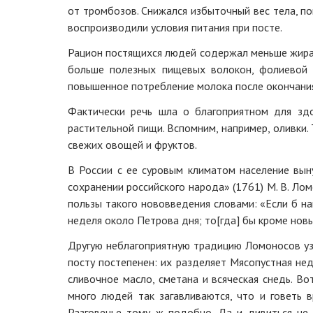
от тромбозов. Снижался избыточный вес тела, по
воспроизводили условия питания при посте.
Рацион постящихся людей содержал меньше жира,
больше полезных пищевых волокон, фолиевой к
повышенное потребление молока после окончания
Фактически речь шла о благоприятном для зд
растительной пищи. Вспомним, например, оливки. 
свежих овощей и фруктов.
В России с ее суровым климатом население вын
сохранении российского народа» (1761) М. В. Лом
пользы такого нововведения словами: «Если б наш
неделя около Петрова дня; то[гда] бы кроме нов
Другую неблагоприятную традицию Ломоносов узр
посту постепенен: их разделяет Мясопустная н
сливочное масло, сметана и всяческая снедь. Во
много людей так загавливаются, что и говеть 
Разговенье тому ж подобно. Да и дивиться не 