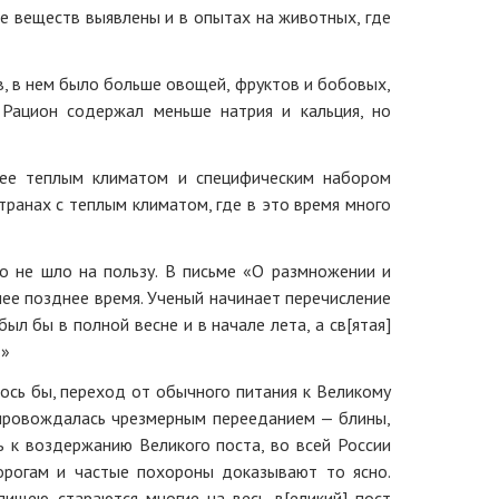
не веществ выявлены и в опытах на животных, где
, в нем было больше овощей, фруктов и бобовых,
 Рацион содержал меньше натрия и кальция, но
 ее теплым климатом и специфическим набором
странах с теплым климатом, где в это время много
о не шло на пользу. В письме «О размножении и
олее позднее время. Ученый начинает перечисление
ыл бы в полной весне и в начале лета, а св[ятая]
…»
ось бы, переход от обычного питания к Великому
опровождалась чрезмерным перееданием — блины,
сь к воздержанию Великого поста, во всей России
дорогам и частые похороны доказывают то ясно.
пищею стараются многие на весь в[еликий] пост