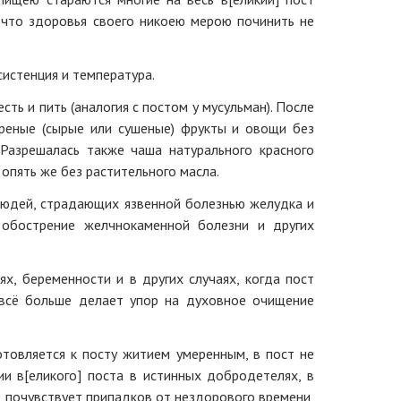
 что здоровья своего никоею мерою починить не
систенция и температура.
ть и пить (аналогия с постом у мусульман). После
ареные (сырые или сушеные) фрукты и овощи без
Разрешалась также чаша натурального красного
 опять же без растительного масла.
 людей, страдающих язвенной болезнью желудка и
 обострение желчнокаменной болезни и других
х, беременности и в других случаях, когда пост
 всё больше делает упор на духовное очищение
товляется к посту житием умеренным, в пост не
и в[еликого] поста в истинных добродетелях, в
ше почувствует припадков от нездорового времени,