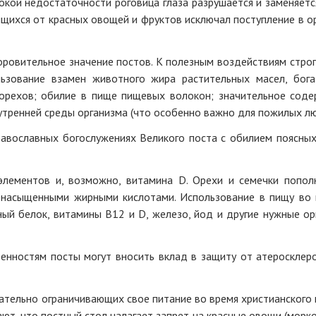
убокой недостаточности роговица глаза разрушается и заменяе
тящихся от красных овощей и фруктов исключал поступление в о
овительное значение постов. К полезным воздействиям строги
льзование взамен животного жира растительных масел, бо
орехов; обилие в пище пищевых волокон; значительное соде
утренней среды организма (что особенно важно для пожилых лю
равославных богослужениях Великого поста с обилием поясных
элементов и, возможно, витамина D. Орехи и семечки попол
енасыщенными жирными кислотами. Использование в пищу во 
ый белок, витамины В12 и D, железо, йод и другие нужные ор
енностям посты могут вносить вклад в защиту от атеросклеро
тельно ограничивающих свое питание во время христианского п
т, что постный стол налагает запрет на красные овощи (морков