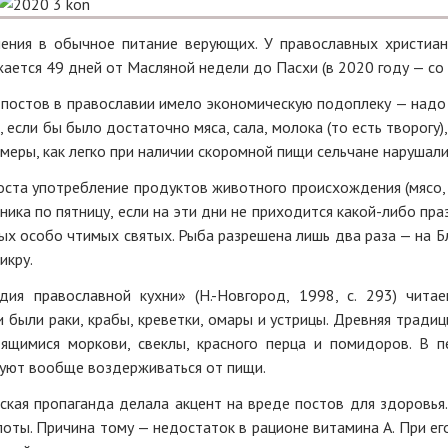
ения в обычное питание верующих. У православных христиа
ается 49 дней от Масляной недели до Пасхи (в 2020 году — со 
постов в православии имело экономическую подоплеку — надо б
о, если бы было достаточно мяса, сала, молока (то есть творогу
еры, как легко при наличии скоромной пищи сельчане нарушали
ста употребление продуктов животного происхождения (мясо, 
ика по пятницу, если на эти дни не приходится какой-либо пр
орых особо чтимых святых. Рыба разрешена лишь два раза — на
икру.
ия православной кухни» (Н.-Новгород, 1998, с. 293) чита
ыли раки, крабы, креветки, омары и устрицы. Древняя тради
тящимися моркови, свеклы, красного перца и помидоров. В 
дуют вообще воздерживаться от пищи.
ская пропаганда делала акцент на вреде постов для здоровья.
поты. Причина тому — недостаток в рационе витамина А. При ег