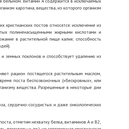
тся бельмом. Витамин А содержится в исключаемых
рганизм каротина, вещества, из которого организм
х христианских постов относятся: исключение из
гатых полиненасыщенными жирными кислотами и
ржание в растительной пище калия; способность
дей).
 и земных поклонов и способствует удалению из
няют рацион постящегося растительным маслом,
время поста беспозвоночных («бескровных», или
ганизму вещества. Разрешенные в некоторые дни
за, сердечно-сосудистых и даже онкологических
оста, отметим нехватку белка, витаминов А и В2,
ь, помидоры и др.), но современная христианская