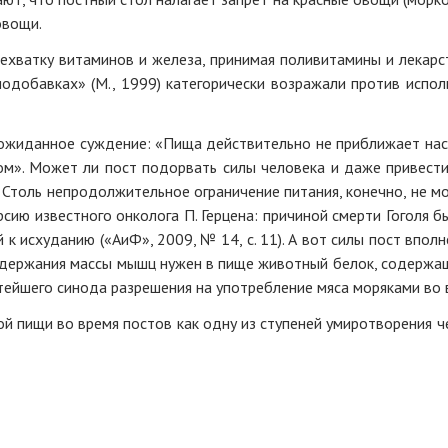
овощи.
ехватку витаминов и железа, принимая поливитамины и лекар
иодобавках» (М., 1999) категорически возражали против испо
еожиданное суждение: «Пища действительно не приближает нас к
ом». Может ли пост подорвать силы человека и даже привести 
 Столь непродолжительное ограничение питания, конечно, не мо
ерсию известного онколога П. Герцена: причиной смерти Гоголя
к исхуданию («АиФ», 2009, № 14, с. 11). А вот силы пост впо
ддержания массы мышц нужен в пище животный белок, содержащ
ятейшего синода разрешения на употребление мяса моряками во 
 пищи во время постов как одну из ступеней умиротворения че