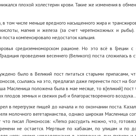
нижался плохой холестерин крови. Такие же изменения в обме
 в том числе меньше вредного насыщенного жира и трансжиров
ислоты, магния и железа (за счет черепнокожных и рыбы).
 поста компенсировало недостаток кальция.
оровья средиземноморском рационе. Но это всё в Греции с
Традиция проведения весеннего (Великого) поста сложилась в 
уждено было в Великий пост питаться старыми припасами, чт
оносов, ссылаясь на это, предлагал даже перенести пост на б
а Масленица положена была в мае месяце, то в[еликий] пост б
ых плодов земных и свежих рыб и благорастворенного воздуха
ел в перегрузке пищей до начала и по окончании поста. Казал
еделя молочного вегетарианства, однако широкая Масленица с
т что писал Ломоносов: «Легко рассудить можно, что, готовя
времени не остается. Мертвые по кабакам, по улицам и по 
для чего: кроме невоздержания в заговенные дни питием и 