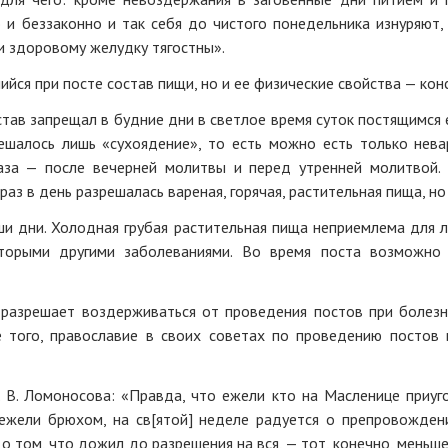
 и беззаконно и так себя до чистого понедельника изнуряют,
 и здоровому желудку тягостны».
йся при посте состав пищи, но и ее физические свойства — кон
став запрещал в будние дни в светлое время суток постящимся ес
ешалось лишь «сухоядение», то есть можно есть только нев
аза — после вечерней молитвы и перед утренней молитвой. 
раз в день разрешалась вареная, горячая, растительная пища, но
ши дни. Холодная грубая растительная пища неприемлема для
оторыми другими заболеваниями. Во время поста возможно
разрешает воздерживаться от проведения постов при болезня
е того, православие в своих советах по проведению постов
 В. Ломоносова: «Правда, что ежели кто на Масленице приуго
нежели брюхом, на св[ятой] неделе радуется о препровождени
 о том, что дожил до разрешения на вся, — тот, конечно, мень