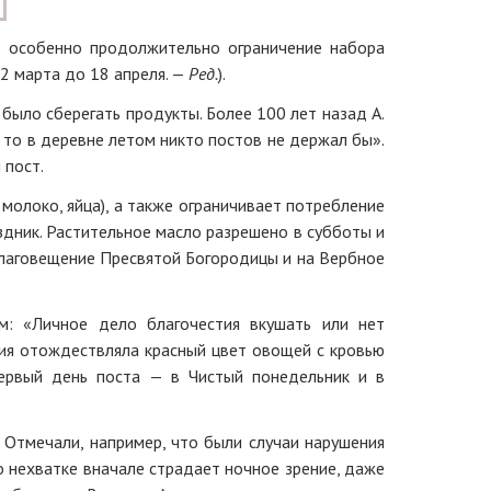
н особенно продолжительно ограничение набора
2 марта до 18 апреля. —
Ред.
).
ыло сберегать продукты. Более 100 лет назад А.
), то в деревне летом никто постов не держал бы».
 пост.
молоко, яйца), а также ограничивает потребление
аздник. Растительное масло разрешено в субботы и
 Благовещение Пресвятой Богородицы и на Вербное
ем: «Личное дело благочестия вкушать или нет
ция отождествляла красный цвет овощей с кровью
первый день поста — в Чистый понедельник и в
 Отмечали, например, что были случаи нарушения
о нехватке вначале страдает ночное зрение, даже