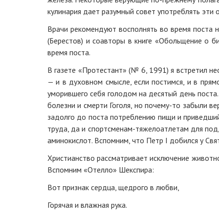
кулинария дает разумный совет употреблять эти 
Врачи рекомендуют восполнять во время поста н
(Берестов) и соавторы в книге «Обольщение о б
время поста.
В газете «Протестант» (№ 6, 1991) я встретил н
— и в духовном смысле, если постимся, и в прям
уморившего себя голодом на десятый день поста.
болезни и смерти Гоголя, но почему-то забыли в
задолго до поста потреблению пищи и приведший 
труда, да и спортсменам-тяжелоатлетам для по
аминокислот. Вспомним, что Петр I добился у Св
Христианство рассматривает исключение животной
Вспомним «Отелло» Шекспира:
Вот признак сердца, щедрого в любви,
Горячая и влажная рука.