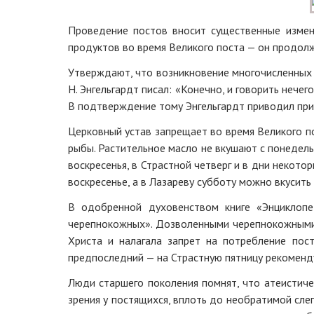
Проведение постов вносит существенные измен
продуктов во время Великого поста — он продолж
Утверждают, что возникновение многочисленных 
Н. Энгельгардт писал: «Конечно, и говорить нечег
В подтверждение тому Энгельгардт приводил прим
Церковный устав запрещает во время Великого по
рыбы. Растительное масло не вкушают с понедельн
воскресенья, в Страстной четверг и в дни некот
воскресенье, а в Лазареву субботу можно вкусить 
В одобренной духовенством книге «Энциклопед
черепнокожных». Дозволенными черепнокожными б
Христа и налагала запрет на потребление пос
предпоследний — на Страстную пятницу рекомен
Люди старшего поколения помнят, что атеистиче
зрения у постящихся, вплоть до необратимой сле