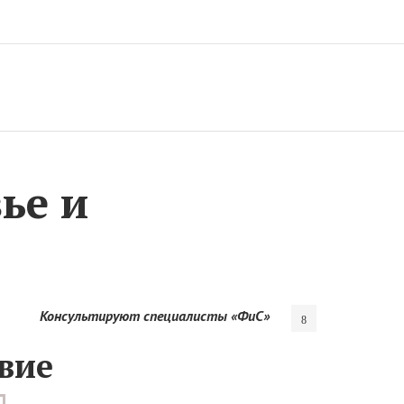
ье и
Консультируют специалисты «ФиС»
твие