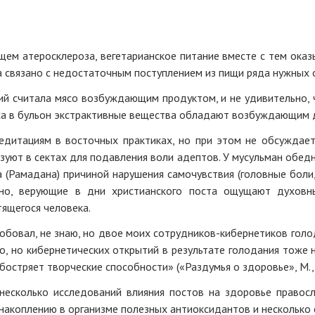
щем атеросклероза, вегетарианское питание вместе с тем оказ
 связано с недостаточным поступлением из пищи ряда нужных 
й считала мясо возбуждающим продуктом, и не удивительно, ч
яса в бульон экстрактивные вещества обладают возбуждающим 
едитациям в восточных практиках, но при этом не обсуждает
зуют в сектах для подавления воли адептов. У мусульман обед
(Рамадана) причиной нарушения самочувствия (головные боли, 
чно, верующие в дни христианского поста ощущают духовн
ящегося человека.
робовал, не знаю, но двое моих сотрудников-кибернетиков голо
о, но кибернетических открытий в результате голодания тоже 
обостряет творческие способности» («Раздумья о здоровье», М.,
несколько исследований влияния постов на здоровье правосл
 накоплению в организме полезных антиоксидантов и несколько