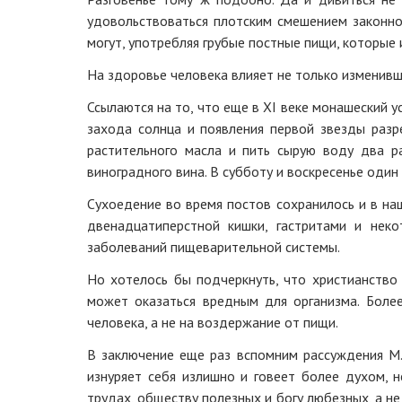
удовольствоваться плотским смешением законно
могут, употребляя грубые постные пищи, которые
На здоровье человека влияет не только изменивши
Ссылаются на то, что еще в XI веке монашеский у
захода солнца и появления первой звезды разр
растительного масла и пить сырую воду два р
виноградного вина. В субботу и воскресенье один 
Сухоедение во время постов сохранилось и в на
двенадцатиперстной кишки, гастритами и нек
заболеваний пищеварительной системы.
Но хотелось бы подчеркнуть, что христианство 
может оказаться вредным для организма. Боле
человека, а не на воздержание от пищи.
В заключение еще раз вспомним рассуждения М.
изнуряет себя излишно и говеет более духом, 
трудах, обществу полезных и богу любезных, а не