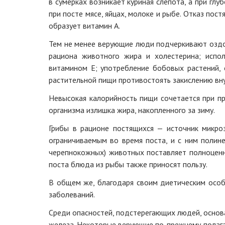
в сумерках возникает куриная слепота, а при гл
при посте мясе, яйцах, молоке и рыбе. Отказ пос
образует витамин А.
Тем не менее верующие люди подчеркивают оздор
рациона животного жира и холестерина; испо
витамином Е; употребление бобовых растений, 
растительной пищи противостоять закислению вн
Невысокая калорийность пищи сочетается при п
организма излишка жира, накопленного за зиму.
Грибы в рационе постящихся — источник микро
ограничиваемым во время поста, и с ним полин
черепнокожных) животных поставляет полноценн
поста блюда из рыбы также приносят пользу.
В общем же, благодаря своим диетическим особ
заболеваний.
Среди опасностей, подстерегающих людей, основа
железа. Некоторые верующие по-прежнему полагаю