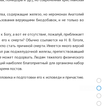
ства, содержащие железо, но иеромонах Анатолий
льзования верующими биодобавок, и не только во
 Богу, а вот ее отсутствие, пожалуй, приближает
его к смерти? Обычно ссылаются на Н. В. Гоголя,
гло стать причиной смерти. Имеется много версий
 был рак поджелудочной железы, препятствовавший
лне может подорвать. Людям тяжелого физического
ий наиболее благоприятный для организма набор
время постов.
ловека и подготовки его к исповеди и причастию.
Архив