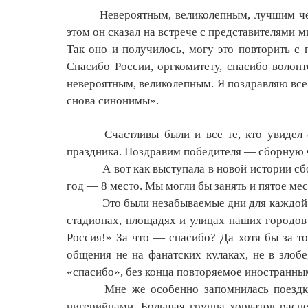
Невероятным, великолепным, лучшим ч
этом он сказал на встрече с представителями м
Так оно и получилось, могу это повторить с
Спасибо России, оргкомитету, спасибо волонт
невероятным, великолепным. Я поздравляю все
снова синонимы».
Счастливы были и все те, кто увидел
праздника. Поздравим победителя — сборную 
А вот как выступала в новой истории с
год
— 8 место. Мы могли бы занять и пятое мес
Это были незабываемые дни для каждой 
стадионах, площадях и улицах наших городов 
Россия!» За что — спасибо? Да хотя бы за то
общения не на фанатских кулаках, не в злоб
«спасибо», без конца повторяемое иностранны
Мне же особенно запомнилась поездка
нигерийцами. Большая группа хорватов распев