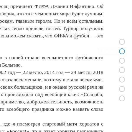
 месяц президент ФИФА Джанни Инфантино. Об
говорил, что этот чемпионат мира будет лучшим.
рокам, главным героям. Но и всем остальным.
е так тепло приняли гостей. Турнир получился
снова можем сказать, что ФИФА и футбол — это
Архив
го в нашей стране всепланетного футбольного
 Бельгию.
002 год — 22 место, 2014 год — 24 место, 2018
в оказалось меньше, поэтому и стали восьмыми.
своих болельщиков, и в океане русской речи на
это происходило под всеобщий клич: «Спасибо,
теприимство, доброжелательность, возможность
ого всеобщего праздника можно назвать слово
 где я посмотрел стартовый матч хорватов с
л: «Россия!», то в ответ хорваты разразились