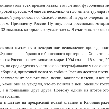
емпионатом всех времен назвал этот летний футбольный
ировой прессы: «Я еще за несколько лет до начала турнира 
 полной уверенностью. Спасибо всем. В первую очередь иг
ерам, Президенту России Путину, всем россиянам, которы
 32 команды, которые выступали здесь. Я счастлив, что мы 
 своими глазами это невероятное великолепие проведенно
Франции, серебряного и бронзового призеров — Хорватию и
борная России на чемпионатах мира: 1994 год — 18 место, 2
то, но среди других участников четвертьфиналов у нас очко
сборной, привезшей вслед за собой в Россию десятки тысяч 
зазвучали их разноязычие, песни, закипели пляски, и всё 
, какой они ее увидели, что-то поняли в ней, оценили гос
е, а в понимании друг друга. Поэтому одним из итогов эт
ми гостями.
 в шаттле на прекрасный новый стадион в Калининграде,
ала в шаттле свои песни, а когда кто-то из наших крикну