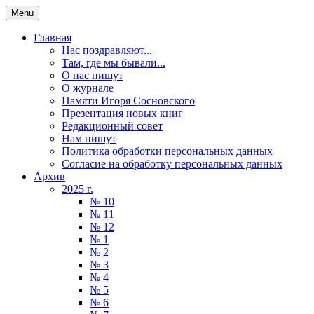
Menu
Главная
Нас поздравляют...
Там, где мы бывали...
О нас пишут
О журнале
Памяти Игоря Сосновского
Презентация новых книг
Редакционный совет
Нам пишут
Политика обработки персональных данных
Согласие на обработку персональных данных
Архив
2025 г.
№ 10
№ 11
№ 12
№ 1
№ 2
№ 3
№ 4
№ 5
№ 6