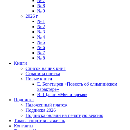
№ 7
№ 8
№ 9
2026 г.
№ 1
№ 2
№ 3
№ 4
№ 5
№ 6
№ 7
№ 8
Книги
Список наших книг
Страница поиска
Новые книги
Е. Богатырев «Повесть об олимпийском
характере»
В. Щагин «Мяч и время»
Подписка
Наложенный платеж
Подписка 2026
Подписка онлайн на печатную версию
Такова спортивная жизнь
Контакты