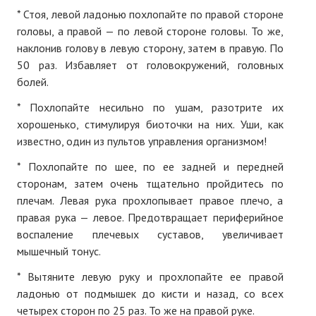
* Стоя, левой ладонью похлопайте по правой стороне
№ 5
головы, а правой — по левой стороне головы. То же,
наклонив голову в левую сторону, затем в правую. По
№ 6
50 раз. Избавляет от головокружений, головных
№ 7
болей.
* Похлопайте несильно по ушам, разотрите их
№ 8
хорошенько, стимулируя биоточки на них. Уши, как
известно, один из пультов управления организмом!
КНИГИ
* Похлопайте по шее, по ее задней и передней
Список наших книг
сторонам, затем очень тщательно пройдитесь по
плечам. Левая рука прохлопывает правое плечо, а
Страница поиска
правая рука — левое. Предотвращает периферийное
Новые книги
воспаление плечевых суставов, увеличивает
мышечный тонус.
Е. Богатырев «Повесть об олимпийском характере»
* Вытяните левую руку и прохлопайте ее правой
В. Щагин «Мяч и время»
ладонью от подмышек до кисти и назад, со всех
четырех сторон по 25 раз. То же на правой руке.