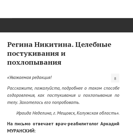
ГЛАВНАЯ
Регина Никитина. Целебные
постукивания и
Нас поздравляют...
похлопывания
Там, где мы бывали...
«Уважаемая редакция!
О нас пишут
Расскажите, пожалуйста, подробнее о таком способе
О журнале
оздоровления, как постукивания и похлопывания по
телу. Захотелось его попробовать.
Памяти Игоря Сосновского
Ираида Неделина, г. Мещовск, Калужская область».
Презентация новых книг
На письмо отвечает врач-реабилитолог Аркадий
Редакционный совет
МУРАНСКИЙ: