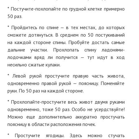
ПОДПИСКА
* Постучите-похлопайте по грудной клетке примерно
50 раз.
Наложенный платеж
* Пройдитесь по спине — в тех местах, до которых
Подписка 2026
сможете дотянуться. В среднем по 50 постукиваний
на каждой стороне спины. Пробуйте достать самые
Подписка онлайн на печатную версию
дальние участки. Прохлопать спину ладонями-
ТАКОВА СПОРТИВНАЯ ЖИЗНЬ
лодочками вряд ли получится — тут идут в ход
несильно сжатые кулаки.
КОНТАКТЫ
* Левой рукой простучите правую часть живота,
одновременно правой рукой — поясницу. Поменяйте
ТЕКУЩИЙ №
руки. По 50 раз на каждой стороне.
* Прохлопайте-простучите весь живот двумя руками
одновременно, тоже 50 раз. Особо не усердствуйте!
Можно еще дополнительно аккуратно простучать
поясницу в области расположения почек.
* Простучите ягодицы. Здесь можно стучать