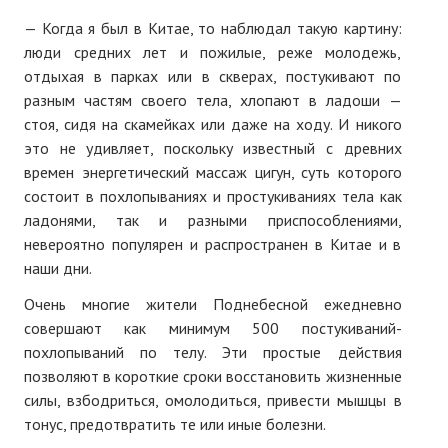
Нам пишут
— Когда я был в Китае, то наблюдал такую картину:
люди средних лет и пожилые, реже молодежь,
Политика обработки персональных данных
отдыхая в парках или в скверах, постукивают по
разным частям своего тела, хлопают в ладоши —
Согласие на обработку персональных данных
стоя, сидя на скамейках или даже на ходу. И никого
АРХИВ
это не удивляет, поскольку известный с древних
времен энергетический массаж цигун, суть которого
2025 г.
состоит в похлопываниях и простукиваниях тела как
ладонями, так и разными приспособлениями,
№ 10
невероятно популярен и распространен в Китае и в
наши дни.
№ 11
Очень многие жители Поднебесной ежедневно
№ 12
совершают как минимум 500 постукиваний-
похлопываний по телу. Эти простые действия
№ 1
позволяют в короткие сроки восстановить жизненные
№ 2
силы, взбодриться, омолодиться, привести мышцы в
тонус, предотвратить те или иные болезни.
№ 3