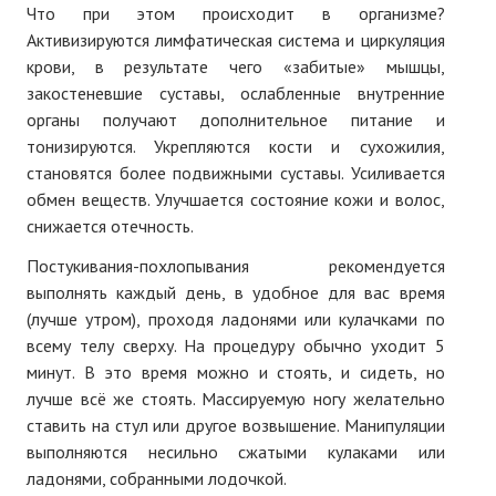
Что при этом происходит в организме?
№ 4
Активизируются лимфатическая система и циркуляция
крови, в результате чего «забитые» мышцы,
№ 5
закостеневшие суставы, ослабленные внутренние
органы получают дополнительное питание и
№ 6
тонизируются. Укрепляются кости и сухожилия,
№ 7
становятся более подвижными суставы. Усиливается
обмен веществ. Улучшается состояние кожи и волос,
№ 8
снижается отечность.
№ 9
Постукивания-похлопывания рекомендуется
выполнять каждый день, в удобное для вас время
2026 г.
(лучше утром), проходя ладонями или кулачками по
всему телу сверху. На процедуру обычно уходит 5
№ 1
минут. В это время можно и стоять, и сидеть, но
№ 2
лучше всё же стоять. Массируемую ногу желательно
ставить на стул или другое возвышение. Манипуляции
№ 3
выполняются несильно сжатыми кулаками или
ладонями, собранными лодочкой.
№ 4