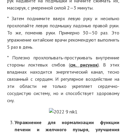
рук надавите на подмышки и начните сжимать их,
массируя, с умеренной силой 2—3 минуты.
* Затем поднимите вверх левую руку и несильно
прохлопайте левую подмышку ладонью правой руки.
То же, поменяв руки. Примерно 30—50 раз. Это
упражнение китайские врачи рекомендуют выполнять
5 раз в день.
* Полезно прохлопывать-простукивать внутренние
стороны локтевых сгибов (
см. рисунок
). В этих
впадинах находится энергетический канал, тесно
связанный с сердцем. И регулярное воздействие на
эти области не только укрепляет сердечно-
сосудистую систему, но и способствует здоровому
сну.
Упражнение для нормализации функции
печени и желчного пузыря, улучшения