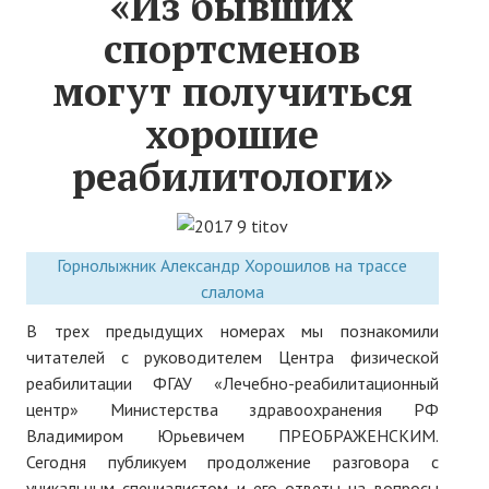
«Из бывших
Нам пишут
спортсменов
Политика обработки персональных данных
могут получиться
Согласие на обработку персональных данных
хорошие
АРХИВ
реабилитологи»
2025 г.
№ 10
Горнолыжник Александр Хорошилов на трассе
слалома
№ 11
В трех предыдущих номерах мы познакомили
№ 12
читателей с руководителем Центра физической
реабилитации ФГАУ «Лечебно-реабилитационный
№ 1
центр» Министерства здравоохранения РФ
№ 2
Владимиром Юрьевичем ПРЕОБРАЖЕНСКИМ.
Сегодня публикуем продолжение разговора с
№ 3
уникальным специалистом и его ответы на вопросы