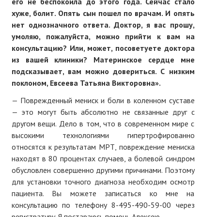
его не беспокоила до этого года. Сейчас стало
хуже, болит. Опять сын пошел по врачам. И опять
нет однозначного ответа. Доктор, я вас прошу,
умоляю, пожалуйста, можно прийти к вам на
консультацию? Или, может, посоветуете доктора
из вашей клиники? Материнское сердце мне
подсказывает, вам можно довериться. С низким
поклоном, Евсеева Татьяна Викторовна».
— Поврежденный мениск и боли в коленном суставе
— это могут быть абсолютно не связанные друг с
другом вещи. Дело в том, что в современном мире с
высокими технологиями гипертрофированно
относятся к результатам МРТ, повреждение мениска
находят в 80 процентах случаев, а болевой синдром
обусловлен совершенно другими причинами. Поэтому
для установки точного диагноза необходим осмотр
пациента. Вы можете записаться ко мне на
консультацию по телефону 8-495-490-59-00 через
регистратуру. Я постараюсь помочь Алексею.