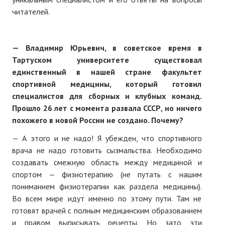
читателей.
№ 4
№ 5
— Владимир Юрьевич, в советское время в
№ 6
Тартуском университете существовал
единственный в нашей стране факультет
№ 7
спортивной медицины, который готовил
специалистов для сборных и клубных команд.
№ 8
Прошло 26 лет с момента развала СССР, но ничего
№ 9
похожего в новой России не создано. Почему?
— А этого и не надо! Я убежден, что спортивного
2026 г.
врача не надо готовить сызмальства. Необходимо
№ 1
создавать смежную область между медициной и
спортом — физиотерапию (не путать с нашим
№ 2
пониманием физиотерапии как раздела медицины).
Во всем мире идут именно по этому пути. Там не
№ 3
готовят врачей с полным медицинским образованием
№ 4
и правом выписывать рецепты. Но зато эти