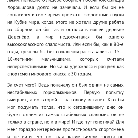
Хорошилова долго не замечали. И если бы он не
согласился в свое время проехать скоростные спуски
на Кубке мира, когда этого не хотели другие ребята
из сборной, он бы так и остался в нашей деревне
Деденёво, а мир недосчитался бы одного
высококлассного слаломиста. Или если бы, как в 80-е
годы, тренеры бы без сожаления расставались с 15—
18-летними мальчишками, которых считали
неперспективными. Но Саша удержался и расцвел как
спортсмен мирового класса к 30 годам.
За счет чего? Ведь поначалу он был одним из самых
нестабильных горнолыжников. Первую попытку
выиграет, а во второй — на голову встанет. Кто бы
мог подумать тогда, что к сегодняшнему дню он
будет одним из самых стабильных слаломистов не
только в стране, но и в мире! И где тут генетика? Для
меня гораздо интереснее протестировать спортсмена
и, не видя его, но зная, каким видом спорта он