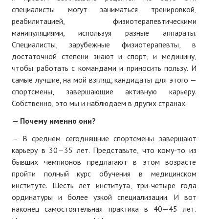
специалисты могут заниматься тренировкой,
№ 5
реабилитацией, физиотерапевтическими
манипуляциями, используя разные аппараты.
№ 6
Специалисты, зарубежные физиотерапевты, в
достаточной степени знают и спорт, и медицину,
№ 7
чтобы работать с командами и приносить пользу. И
№ 8
самые лучшие, на мой взгляд, кандидаты для этого —
спортсмены, завершающие активную карьеру.
КНИГИ
Собственно, это мы и наблюдаем в других странах.
— Почему именно они?
Список наших книг
— В среднем сегодняшние спортсмены завершают
Страница поиска
карьеру в 30—35 лет. Представьте, что кому-то из
Новые книги
бывших чемпионов предлагают в этом возрасте
пройти полный курс обучения в медицинском
Е. Богатырев «Повесть об олимпийском характере»
институте. Шесть лет института, три-четыре года
ординатуры и более узкой специализации. И вот
В. Щагин «Мяч и время»
наконец самостоятельная практика в 40—45 лет.