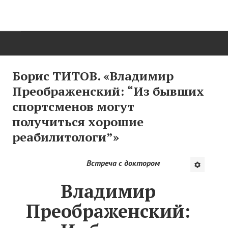
ГЛАВНАЯ
Борис ТИТОВ. «Владимир
Преображенский: “Из бывших
Нас поздравляют...
спортсменов могут
Там, где мы бывали...
получиться хорошие
реабилитологи”»
О нас пишут
О журнале
Встреча с доктором
Памяти Игоря Сосновского
Владимир
Презентация новых книг
Преображенский:
Редакционный совет