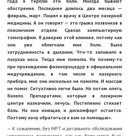
года я терплю эти боли. Иногда бывают
обострения. Последнее длилось два месяца —
февраль, март. Пошел к врачу в Центре лазерной
медицины. А он говорит — это грыжа позвонков в
поясничном отделе. Сделал компьютерную
томографию. Я доверяю этой клинике, потому как
они уже облегчали мне боли. Была
затрудненность в дыхании. Что-то заложило в
пазухах носа. Тогда мне помогло. Но почему-то
при прохождении физиопроцедур в официальном
медучреждении, в том числе и лазерного
прибора, мне они нисколько не помогли. И массаж
не помог. Ситуативно легче было. Но потом опять
болело. Препаратами, которые в лазерном
центре назначили, лечусь. Постепенно стихает
боль. Но она ноющая, и дискомфорт остается.
Поэтому хочу обратиться к вам за помощью».
— К сожалению, без МРТ и детального обследования
невозможна диагностика, так как боли могут быть