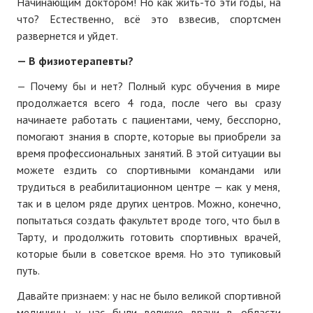
Начинающим доктором! Но как жить-то эти годы, на
ПОДПИСКА
что? Естественно, всё это взвесив, спортсмен
развернется и уйдет.
Наложенный платеж
— В физиотерапевты?
Подписка 2026
— Почему бы и нет? Полный курс обучения в мире
Подписка онлайн на печатную версию
продолжается всего 4 года, после чего вы сразу
начинаете работать с пациентами, чему, бесспорно,
ТАКОВА СПОРТИВНАЯ ЖИЗНЬ
помогают знания в спорте, которые вы приобрели за
время профессиональных занятий. В этой ситуации вы
КОНТАКТЫ
можете ездить со спортивными командами или
трудиться в реабилитационном центре — как у меня,
ТЕКУЩИЙ №
так и в целом ряде других центров. Можно, конечно,
попытаться создать факультет вроде того, что был в
Тарту, и продолжить готовить спортивных врачей,
которые были в советское время. Но это тупиковый
путь.
Давайте признаем: у нас не было великой спортивной
медицины, у нас были великие врачи в области