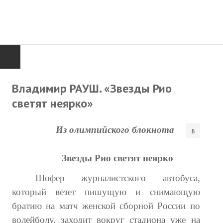
ГЛАВНАЯ
Владимир РАУШ. «Звезды Рио
светят неярко»
Нас поздравляют...
Там, где мы бывали...
Из олимпийского блокнота
О нас пишут
Звезды Рио светят неярко
О журнале
Шофер журналистского автобуса,
Памяти Игоря Сосновского
который везет пишущую и снимающую
братию на матч женской сборной России по
Презентация новых книг
волейболу, заходит вокруг стадиона уже на