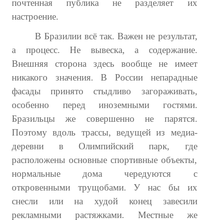
почтенная публика не разделяет их
№ 3
настроение.
№ 4
В Бразилии всё так. Важен не результат,
а процесс. Не вывеска, а содержание.
№ 5
Внешняя сторона здесь вообще не имеет
№ 6
никакого значения. В России непарадные
№ 7
фасады принято стыдливо загораживать,
особенно перед иноземными гостями.
№ 8
Бразильцы же совершенно не парятся.
№ 9
Поэтому вдоль трассы, ведущей из медиа-
деревни в Олимпийский парк, где
2026 г.
расположены основные спортивные объекты,
№ 1
нормальные дома чередуются с
откровенными трущобами. У нас бы их
№ 2
снесли или на худой конец завесили
№ 3
рекламными растяжками. Местные же