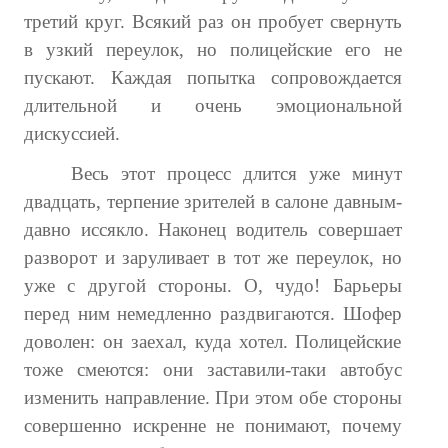
Редакционный совет
третий круг. Всякий раз он пробует свернуть
в узкий переулок, но полицейские его не
Нам пишут
пускают. Каждая попытка сопровождается
Политика обработки персональных данных
длительной и очень эмоциональной
Согласие на обработку персональных данных
дискуссией.
Весь этот процесс длится уже минут
АРХИВ
двадцать, терпение зрителей в салоне давным-
2025 г.
давно иссякло. Наконец водитель совершает
разворот и заруливает в тот же переулок, но
№ 10
уже с другой стороны. О, чудо! Барьеры
№ 11
перед ним немедленно раздвигаются. Шофер
доволен: он заехал, куда хотел. Полицейские
№ 12
тоже смеются: они заставили-таки автобус
№ 1
изменить направление. При этом обе стороны
совершенно искренне не понимают, почему
№ 2