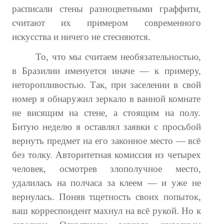
расписали стены разноцветными граффити,
№ 4
считают их примером современного
№ 5
искусства и ничего не стесняются.
№ 6
То, что мы считаем необязательностью,
в Бразилии именуется иначе — к примеру,
№ 7
неторопливостью. Так, при заселении в свой
№ 8
номер я обнаружил зеркало в ванной комнате
не висящим на стене, а стоящим на полу.
КНИГИ
Битую неделю я оставлял заявки с просьбой
Список наших книг
вернуть предмет на его законное место — всё
без толку. Авторитетная комиссия из четырех
Страница поиска
человек, осмотрев злополучное место,
Новые книги
удалилась на полчаса за клеем — и уже не
вернулась. Поняв тщетность своих попыток,
Е. Богатырев «Повесть об олимпийском характере»
ваш корреспондент махнул на всё рукой. Но к
В. Щагин «Мяч и время»