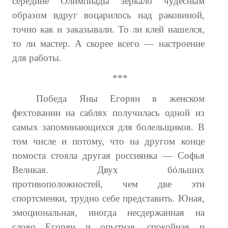
середине Олимпиады зеркало чудесным
образом вдруг воцарилось над раковиной,
ПОДПИСКА
точно как и заказывали. То ли клей нашелся,
Наложенный платеж
то ли мастер. А скорее всего — настроение
для работы.
Подписка 2026
***
Подписка онлайн на печатную версию
Победа Яны Егорян в женском
ТАКОВА СПОРТИВНАЯ ЖИЗНЬ
фехтовании на саблях получилась одной из
самых запоминающихся для болельщиков. В
КОНТАКТЫ
том числе и потому, что на другом конце
помоста стояла другая россиянка — Софья
ТЕКУЩИЙ №
Великая. Двух бó
льших
противоположностей, чем две эти
спортсменки, трудно себе представить. Юная,
эмоциональная, иногда несдержанная на
слово Егорян и опытная, спокойная и