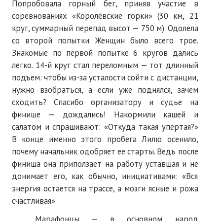
Попробовала горный бег, приняв участие в
соревнованиях «Королёвские горки» (30 км, 21
круг, суммарный перепад высот — 750 м). Одолела
со второй попытки. Женщин было всего трое.
Знакомые по первой попытке 6 кругов дались
легко. 14-й круг стал переломным — тот длинный
подъем: чтобы из-за усталости сойти с дистанции,
нужно взобраться, а если уже поднялся, зачем
сходить? Спасибо организатору и судье на
финише — дождались! Накормили кашей и
салатом и спрашивают: «Откуда такая упертая?»
В конце именно этого пробега Лилю осенило,
почему начальник одобряет ее старты. Ведь после
финиша она приползает на работу уставшая и не
донимает его, как обычно, инициативами: «Вся
энергия остается на трассе, а мозги ясные и рожа
счастливая».
Марафонцы — в основном народ