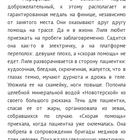
доброжелательный, к этому располагает и
гарантированная медаль на финише, независимо
от занятого места. Они оказывают друг другу
помощь на трассе. Да и в жизни. Лиля любит
приезжать на пробеги заблаговременно. Садится
она как-то в электричку, а на платформе
переполох: девушке плохо, а «скорая помощь» не
едет. Лиля разворачивается в сторону пациентки:
худосочная, бледная, скрюченная, жалуется, что в
глазах темно, мучают дурнота и дрожь в теле.
Уложила ее на скамейку, ноги повыше. Попоила
целебной минеральной водой «Новотерской» из
своего большого рюкзака. Тень для пациентки,
спасая ее от жары, организовала из зевак,
собравшихся по случаю. «Скорая помощь»
приехала, когда пациентка уже оклемалась. Она
побрела в сопровождении бригады медиков из
трех человек. Пока ждала следующую электричку,