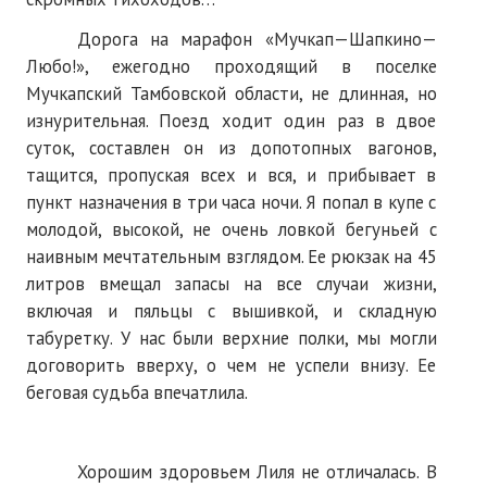
Нам пишут
Дорога на марафон «Мучкап—Шапкино—
Любо!», ежегодно проходящий в поселке
Политика обработки персональных данных
Мучкапский Тамбовской области, не длинная, но
Согласие на обработку персональных данных
изнурительная. Поезд ходит один раз в двое
суток, составлен он из допотопных вагонов,
АРХИВ
тащится, пропуская всех и вся, и прибывает в
пункт назначения в три часа ночи. Я попал в купе с
2025 г.
молодой, высокой, не очень ловкой бегуньей с
№ 10
наивным мечтательным взглядом. Ее рюкзак на 45
литров вмещал запасы на все случаи жизни,
№ 11
включая и пяльцы с вышивкой, и складную
табуретку. У нас были верхние полки, мы могли
№ 12
договорить вверху, о чем не успели внизу. Ее
№ 1
беговая судьба впечатлила.
№ 2
Хорошим здоровьем Лиля не отличалась. В
№ 3