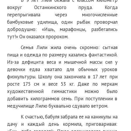
В 9 лет Лиля бежала с классом километр
вокруг Останкинского пруда. Когда
№ 5
перепрыгивала через многочисленные
бамбуковые удилища, один рыбак проворчал
№ 6
добродушно: «Ишь, марафонцы, разбегались
№ 7
тут!» Он оказался пророком.
№ 8
Семья Лили жила очень скромно: сытная
пища и одежда по размеру казались фантастикой.
КНИГИ
Из-за дефицита веса и мышечной массы сил у
девочки едва хватало для обычных уроков
Список наших книг
физкультуры. Школу она закончила в 17 лет при
росте 175 см и весе 53 кг. Даже по меркам
Страница поиска
художественной гимнастики можно было
Новые книги
добавить килограммов семь. При поступлении в
медучилище Лилю буквально сдувало ветром.
Е. Богатырев «Повесть об олимпийском характере»
К счастью, бабуля забрала ее на каникулы на
В. Щагин «Мяч и время»
дачу и каждый день кормила, приговаривая: