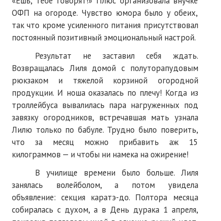
«Ешь, тебе говорят!» Плюс организовала внучке
ПОДПИСКА
ОФП на огороде. Чувство юмора было у обеих,
так что кроме усиленного питания присутствовал
Наложенный платеж
постоянный позитивный эмоциональный настрой.
Подписка 2026
Результат не заставил себя ждать.
Возвращалась Лиля домой с полуторапудовым
Подписка онлайн на печатную версию
рюкзаком и тяжелой корзиной огородной
ТАКОВА СПОРТИВНАЯ ЖИЗНЬ
продукции. И ноша оказалась по плечу! Когда из
троллейбуса вывалилась пара нагруженных под
КОНТАКТЫ
завязку огородников, встречавшая мать узнала
Лилю только по бабуле. Трудно было поверить,
ТЕКУЩИЙ №
что за месяц можно прибавить аж 15
килограммов — и чтобы ни намека на ожирение!
В училище времени было больше. Лиля
занялась волейболом, а потом увидела
объявление: секция каратэ-до. Полтора месяца
собиралась с духом, а в День дурака 1 апреля,