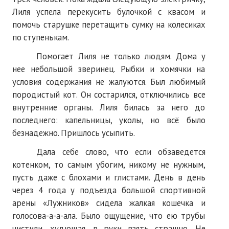
Лиля успела перекусить булочкой с квасом и
помочь старушке перетащить сумку на колесиках
по ступенькам.
Помогает Лиля не только людям. Дома у
нее небольшой зверинец. Рыбки и хомячки на
условия содержания не жалуются. Был любимый
породистый кот. Он состарился, отключились все
внутренние органы. Лиля билась за него до
последнего: капельницы, уколы, но всё было
безнадежно. Пришлось усыпить.
Дала себе слово, что если обзаведется
котенком, то самым убогим, никому не нужным,
пусть даже с блохами и глистами. День в день
через 4 года у подъезда большой спортивной
арены «Лужников» сидела жалкая кошечка и
голосова-а-а-ала. Было ощущение, что ею трубы
чистили, худющая, в руки взять страшно. Не