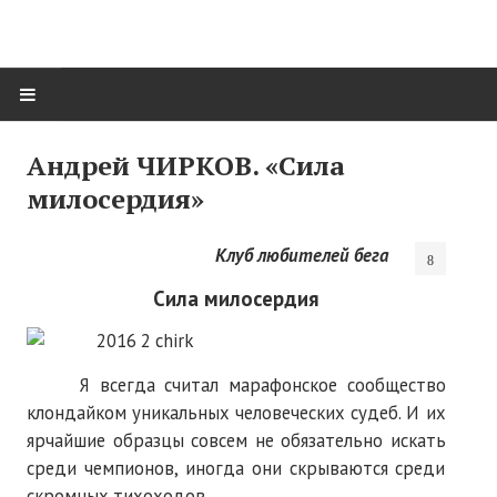
ГЛАВНАЯ
Андрей ЧИРКОВ. «Сила
милосердия»
Нас поздравляют...
Там, где мы бывали...
Клуб любителей бега
О нас пишут
Сила милосердия
О журнале
Памяти Игоря Сосновского
Я всегда считал марафонское сообщество
клондайком уникальных человеческих судеб. И их
Презентация новых книг
ярчайшие образцы совсем не обязательно искать
среди чемпионов, иногда они скрываются среди
Редакционный совет
скромных тихоходов…