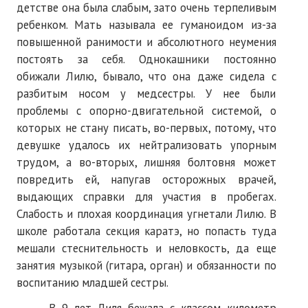
детстве она была слабым, зато очень терпеливым
№ 4
ребенком. Мать называла ее гуманоидом из-за
повышенной ранимости и абсолютного неумения
№ 5
постоять за себя. Однокашники постоянно
обижали Лилю, бывало, что она даже сидела с
№ 6
разбитым носом у медсестры. У нее были
№ 7
проблемы с опорно-двигательной системой, о
которых не стану писать, во-первых, потому, что
№ 8
девушке удалось их нейтрализовать упорным
трудом, а во-вторых, лишняя болтовня может
№ 9
повредить ей, напугав осторожных врачей,
2026 г.
выдающих справки для участия в пробегах.
Слабость и плохая координация угнетали Лилю. В
№ 1
школе работала секция каратэ, но попасть туда
№ 2
мешали стеснительность и неловкость, да еще
занятия музыкой (гитара, орган) и обязанности по
№ 3
воспитанию младшей сестры.
№ 4