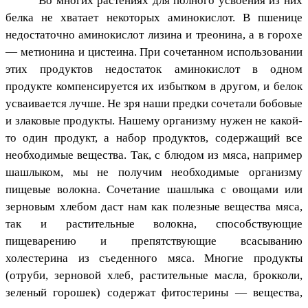
Во многих растениях для полного усвоения из них
белка не хватает некоторых аминокислот. В пшенице
недостаточно аминокислот лизина и треонина, а в горохе
— метионина и цистеина. При сочетанном использовании
этих продуктов недостаток аминокислот в одном
продукте компенсируется их избытком в другом, и белок
усваивается лучше. Не зря наши предки сочетали бобовые
и злаковые продукты. Нашему организму нужен не какой-
то один продукт, а набор продуктов, содержащий все
необходимые вещества. Так, с блюдом из мяса, например
шашлыком, мы не получим необходимые организму
пищевые волокна. Сочетание шашлыка с овощами или
зерновым хлебом даст нам как полезные вещества мяса,
так и растительные волокна, способствующие
пищеварению и препятствующие всасыванию
холестерина из съеденного мяса. Многие продукты
(отруби, зерновой хлеб, растительные масла, брокколи,
зеленый горошек) содержат фитостерины — вещества,