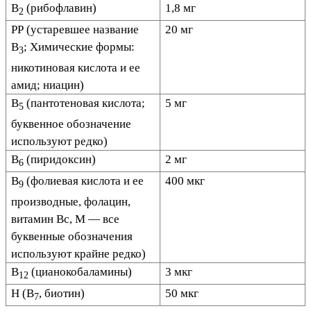
В
(рибофлавин)
1,8 мг
2
РР (устаревшее название
20 мг
В
; Химические формы:
3
никотиновая кислота и ее
амид; ниацин)
В
(пантотеновая кислота;
5 мг
5
буквенное обозначение
используют редко)
В
(пиридоксин)
2 мг
6
В
(фолиевая кислота и ее
400 мкг
9
производные, фолацин,
витамин Bc, М — все
буквенные обозначения
используют крайне редко)
В
(цианокобаламины)
3 мкг
12
Н (В
, биотин)
50 мкг
7