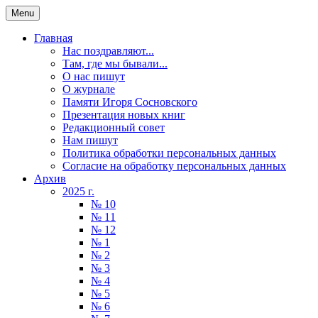
Menu
Главная
Нас поздравляют...
Там, где мы бывали...
О нас пишут
О журнале
Памяти Игоря Сосновского
Презентация новых книг
Редакционный совет
Нам пишут
Политика обработки персональных данных
Согласие на обработку персональных данных
Архив
2025 г.
№ 10
№ 11
№ 12
№ 1
№ 2
№ 3
№ 4
№ 5
№ 6