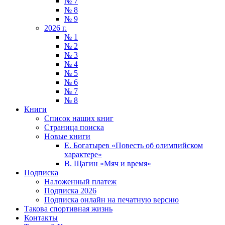
№ 7
№ 8
№ 9
2026 г.
№ 1
№ 2
№ 3
№ 4
№ 5
№ 6
№ 7
№ 8
Книги
Список наших книг
Страница поиска
Новые книги
Е. Богатырев «Повесть об олимпийском
характере»
В. Щагин «Мяч и время»
Подписка
Наложенный платеж
Подписка 2026
Подписка онлайн на печатную версию
Такова спортивная жизнь
Контакты