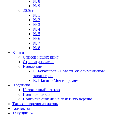
№ 8
№ 9
2026 г.
№ 1
№ 2
№ 3
№ 4
№ 5
№ 6
№ 7
№ 8
Книги
Список наших книг
Страница поиска
Новые книги
Е. Богатырев «Повесть об олимпийском
характере»
В. Щагин «Мяч и время»
Подписка
Наложенный платеж
Подписка 2026
Подписка онлайн на печатную версию
Такова спортивная жизнь
Контакты
Текущий №