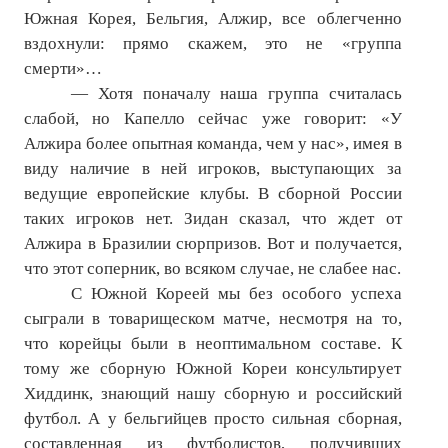
ПОДПИСКА
Южная Корея, Бельгия, Алжир, все облегченно
вздохнули: прямо скажем, это не «группа
Наложенный платеж
смерти»…
— Хотя поначалу наша группа считалась
Подписка 2026
слабой, но Капелло сейчас уже говорит: «У
Подписка онлайн на печатную версию
Алжира более опытная команда, чем у нас», имея в
виду наличие в ней игроков, выступающих за
ТАКОВА СПОРТИВНАЯ ЖИЗНЬ
ведущие европейские клубы. В сборной России
таких игроков нет. Зидан сказал, что ждет от
КОНТАКТЫ
Алжира в Бразилии сюрпризов. Вот и получается,
что этот соперник, во всяком случае, не слабее нас.
ТЕКУЩИЙ №
С Южной Кореей мы без особого успеха
сыграли в товарищеском матче, несмотря на то,
что корейцы были в неоптимальном составе. К
тому же сборную Южной Кореи консультирует
Хиддинк, знающий нашу сборную и российский
футбол. А у бельгийцев просто сильная сборная,
составленная из футболистов, получивших