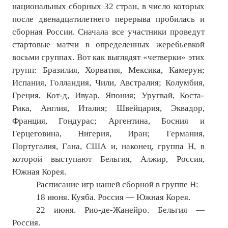
национальных сборных 32 стран, в число которых
Нам пишут
после двенадцатилетнего перерыва пробилась и
Политика обработки персональных данных
сборная России. Сначала все участники проведут
стартовые матчи в определенных жеребьевкой
Согласие на обработку персональных данных
восьми группах. Вот как выглядят «четверки» этих
групп: Бразилия, Хорватия, Мексика, Камерун;
АРХИВ
Испания, Голландия, Чили, Австралия; Колумбия,
Греция, Кот-д, Ивуар, Япония; Уругвай, Коста-
2025 г.
Рика, Англия, Италия; Швейцария, Эквадор,
№ 10
Франция, Гондурас; Аргентина, Босния и
Герцеговина, Нигерия, Иран; Германия,
№ 11
Португалия, Гана, США и, наконец, группа Н, в
которой выступают Бельгия, Алжир, Россия,
№ 12
Южная Корея.
№ 1
Расписание игр нашей сборной в группе Н:
18 июня. Куяба. Россия — Южная Корея.
№ 2
22 июня. Рио-де-Жанейро. Бельгия —
Россия.
№ 3