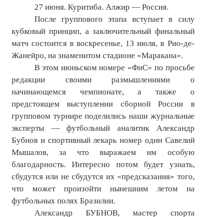
27 июня. Куритиба. Алжир — Россия.
№ 4
После группового этапа вступает в силу
кубковый принцип, а заключительный финальный
№ 5
матч состоится в воскресенье, 13 июля, в Рио-де-
№ 6
Жанейро, на знаменитом стадионе «Маракана».
В этом июньском номере «ФиС» по просьбе
№ 7
редакции своими размышлениями о
начинающемся чемпионате, а также о
№ 8
предстоящем выступлении сборной России в
№ 9
групповом турнире поделились наши журнальные
эксперты — футбольный аналитик Александр
2026 г.
Бубнов и спортивный лекарь номер один Савелий
Мышалов, за что выражаем им особую
№ 1
благодарность. Интересно потом будет узнать,
№ 2
сбудутся или не сбудутся их «предсказания» того,
что может произойти нынешним летом на
№ 3
футбольных полях Бразилии.
№ 4
Александр БУБНОВ, мастер спорта