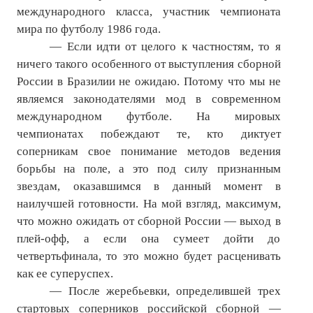
международного класса, участник чемпионата
№ 5
мира по футболу 1986 года.
— Если идти от целого к частностям, то я
№ 6
ничего такого особенного от выступления сборной
№ 7
России в Бразилии не ожидаю. Потому что мы не
являемся законодателями мод в современном
№ 8
международном футболе. На мировых
чемпионатах побеждают те, кто диктует
КНИГИ
соперникам свое понимание методов ведения
борьбы на поле, а это под силу признанным
Список наших книг
звездам, оказавшимся в данный момент в
Страница поиска
наилучшей готовности. На мой взгляд, максимум,
что можно ожидать от сборной России — выход в
Новые книги
плей-офф, а если она сумеет дойти до
четвертьфинала, то это можно будет расценивать
Е. Богатырев «Повесть об олимпийском характере»
как ее суперуспех.
В. Щагин «Мяч и время»
— После жеребьевки, определившей трех
стартовых соперников российской сборной —