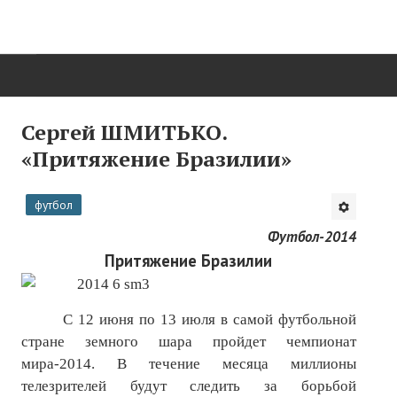
ГЛАВНАЯ
Сергей ШМИТЬКО.
«Притяжение Бразилии»
Нас поздравляют...
Там, где мы бывали...
футбол
О нас пишут
Футбол-2014
Притяжение Бразилии
О журнале
Памяти Игоря Сосновского
С 12 июня по 13 июля в самой футбольной
стране земного шара пройдет чемпионат
Презентация новых книг
мира-2014. В течение месяца миллионы
Редакционный совет
телезрителей будут следить за борьбой