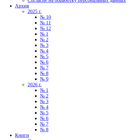
Согласие на обработку персональных данных
Архив
2025 г.
№ 10
№ 11
№ 12
№ 1
№ 2
№ 3
№ 4
№ 5
№ 6
№ 7
№ 8
№ 9
2026 г.
№ 1
№ 2
№ 3
№ 4
№ 5
№ 6
№ 7
№ 8
Книги