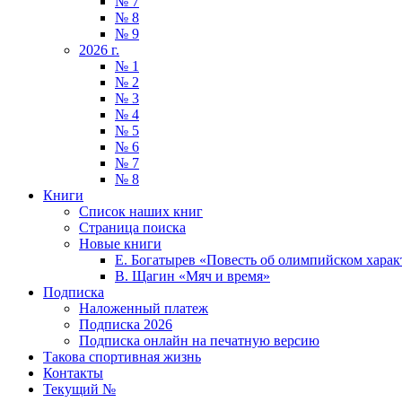
№ 7
№ 8
№ 9
2026 г.
№ 1
№ 2
№ 3
№ 4
№ 5
№ 6
№ 7
№ 8
Книги
Список наших книг
Страница поиска
Новые книги
Е. Богатырев «Повесть об олимпийском харак
В. Щагин «Мяч и время»
Подписка
Наложенный платеж
Подписка 2026
Подписка онлайн на печатную версию
Такова спортивная жизнь
Контакты
Текущий №