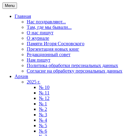
Menu
Главная
Нас поздравляют...
Там, где мы бывали...
О нас пишут
О журнале
Памяти Игоря Сосновского
Презентация новых книг
Редакционный совет
Нам пишут
Политика обработки персональных данных
Согласие на обработку персональных данных
Архив
2025 г.
№ 10
№ 11
№ 12
№ 1
№ 2
№ 3
№ 4
№ 5
№ 6