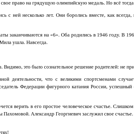
ру свое право на грядущую олимпийскую медаль. Но всё тог
сь с ней несколько лет. Они боролись вместе, как всегда
 даты заканчиваются на «6». Оба родились в 1946 году. В 19
Мила ушла. Навсегда.
а. Видимо, это было сознательное решение родителей: не пр
ной деятельности, что с великими спортсменами случает
дседатель Федерации фигурного катания России, успешны
ется верить в его простое человеческое счастье. Слишком
 Пахомовой. Александр Георгиевич заслужил свое счастье.
тях!