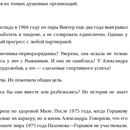
в их тонких душевных организаций.
пада в 1966 году их пары Виктор еще два года выигрывал
ботать в тандеме, а не солировать единолично. Однако у
ый прогресс с любой партнершей.
очника-перворазрядника? Уверена, она искала не только
лось у нее с Рыжкиным. И она не ошиблась! У Александра
рудолюбив, а это — слагаемые спортивного успеха!
ва. Их поженила общая цель.
ь бы они вместе или разбежались? Но история не знает
рила по здоровой Миле. После 1975 года, когда Горшкову
лько их карьеру, но и жизнь Александра. Говорили, что его
мпионате мира 1975 года Пахомова—Горшков не участвовали.