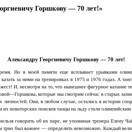
ргиевичу Горшкову — 70 лет!»
Александру Георгиевичу Горшкову — 70 лет!
время. Но в моей памяти еще всплывает урывками оли
 катать за ними на тренировках в 1975 и 1976 годах. А т
жест! И, несмотря на то, что нынешнее фигурное катание т
овой—Горшкова, которые мы смотрим сейчас в старых запися
 личностей. Они, в любом случае, остались в истории спо
м их новаторских поисков танцы на льду стали олимпийским
нельзя говорить об их паре, не упоминая тренера Елену Ч
ом трио был важнее — определить невозможно. Каждый вел