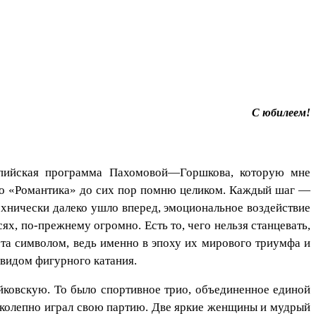
С юбилеем!
мпийская программа Пахомовой—Горшкова, которую мне
анго «Романтика» до сих пор помню целиком. Каждый шаг —
ехнически далеко ушло вперед, эмоциональное воздействие
х, по-прежнему огромно. Есть то, чего нельзя станцевать,
рта символом, ведь именно в эпоху их мирового триумфа и
 видом фигурного катания.
айковскую. То было спортивное трио, объединенное единой
иколепно играл свою партию. Две яркие женщины и мудрый