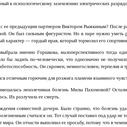
ный к психологическому заземлению электрических разрядо
 с ее предыдущим партнером Виктором Рыжкиным? После рас
. Он был сильным фигуристом. Но в паре нужно уметь ра
ый характер — гордый нрав, который тормозил его спортивн
ыбрала именно Горшкова, малоперспективного тогда один
ыло бы ладить по-человечески, что однозначно не получи
ботоспособность. Он скромен, немногословен, терпелив и т
ся отличным горючим для розжига пламени взаимного чувст
вмешалась неизлечимая болезнь Милы Пахомовой? Осталис
ось. Их разлучила ее смерть.
ждения совместной дочери. Было странно, что болезнь уда
лезненным считался он. Тот случай поставил под удар не то
ат мира. Он отчасти выполнил ее просьбу, потому что в че