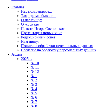
Главная
Нас поздравляют...
Там, где мы бывали...
О нас пишут
О журнале
Памяти Игоря Сосновского
Презентация новых книг
Редакционный совет
Нам пишут
Политика обработки персональных данных
Согласие на обработку персональных данных
Архив
2025 г.
№ 10
№ 11
№ 12
№ 1
№ 2
№ 3
№ 4
№ 5
№ 6
№ 7
№ 8