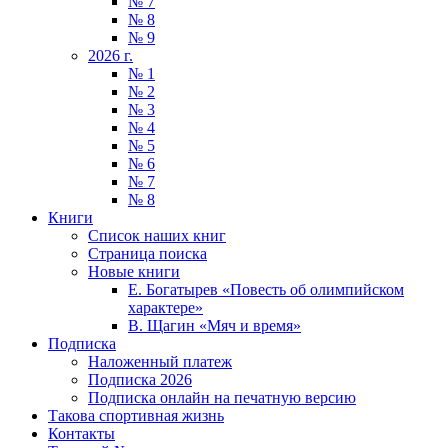
№ 7
№ 8
№ 9
2026 г.
№ 1
№ 2
№ 3
№ 4
№ 5
№ 6
№ 7
№ 8
Книги
Список наших книг
Страница поиска
Новые книги
Е. Богатырев «Повесть об олимпийском
характере»
В. Щагин «Мяч и время»
Подписка
Наложенный платеж
Подписка 2026
Подписка онлайн на печатную версию
Такова спортивная жизнь
Контакты