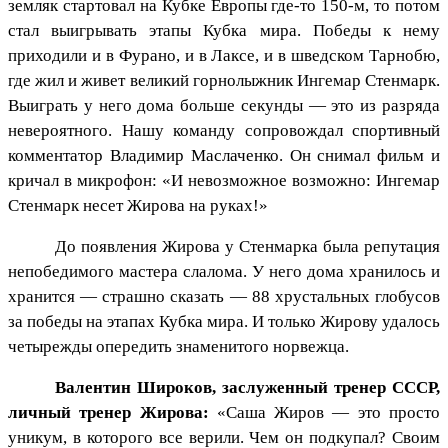
земляк стартовал на Кубке Европы где-то 150-м, то потом
стал выигрывать этапы Кубка мира. Победы к нему
приходили и в Фурано, и в Лаксе, и в шведском Тарнобю,
где жил и живет великий горнолыжник Ингемар Стенмарк.
Выиграть у него дома больше секунды — это из разряда
невероятного. Нашу команду сопровождал спортивный
комментатор Владимир Маслаченко. Он снимал фильм и
кричал в микрофон: «И невозможное возможно: Ингемар
Стенмарк несет Жирова на руках!»
До появления Жирова у Стенмарка была репутация
непобедимого мастера слалома. У него дома хранилось и
хранится — страшно сказать — 88 хрустальных глобусов
за победы на этапах Кубка мира. И только Жирову удалось
четырежды опередить знаменитого норвежца.
Валентин Широков, заслуженный тренер СССР,
личный тренер Жирова:
«Саша Жиров — это просто
уникум, в которого все верили. Чем он подкупал? Своим