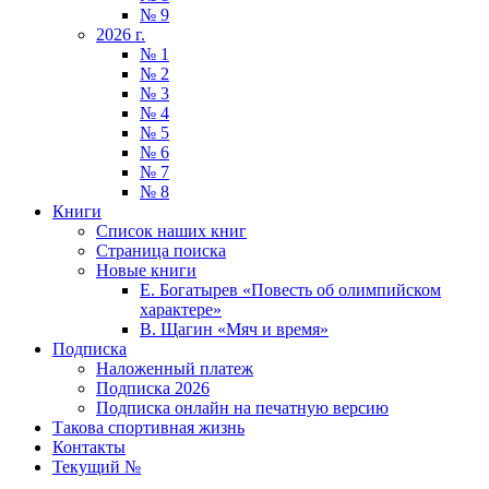
№ 9
2026 г.
№ 1
№ 2
№ 3
№ 4
№ 5
№ 6
№ 7
№ 8
Книги
Список наших книг
Страница поиска
Новые книги
Е. Богатырев «Повесть об олимпийском
характере»
В. Щагин «Мяч и время»
Подписка
Наложенный платеж
Подписка 2026
Подписка онлайн на печатную версию
Такова спортивная жизнь
Контакты
Текущий №