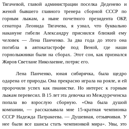
Тягачевой, главой администрации поселка Деденево и
женой бывшего главного тренера сборной СССР по
горным лыжам, а ныне почетного президента ОКР,
сенатора Леонида Тягачева, я узнал, что буквально
накануне гибели Александру приснился близкий ему
человек — Лена Панченко. За два года до этого она
погибла в автокатастрофе под Веной, где наши
горнолыжники были на сборах. Этот сон, как признался
Жиров Светлане Николаевне, потряс его.
Лена Панченко, юная сибирячка, была щедро
одарена от природы. Она прекрасно играла на рояле, и ей
пророчили успех как пианистке. Но интерес к горным
лыжам перевесил. В 15 лет эта девочка из Междуреченска
попала во взрослую сборную. «Она была душой
компании, — рассказывала мне 15-кратная чемпионка
СССР Надежда Патракеева. — Душевная, отзывчивая. У
нее были все шансы стать чемпионкой мира». Увы, это