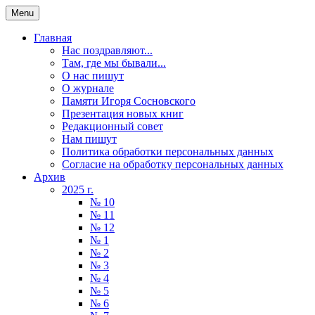
Menu
Главная
Нас поздравляют...
Там, где мы бывали...
О нас пишут
О журнале
Памяти Игоря Сосновского
Презентация новых книг
Редакционный совет
Нам пишут
Политика обработки персональных данных
Согласие на обработку персональных данных
Архив
2025 г.
№ 10
№ 11
№ 12
№ 1
№ 2
№ 3
№ 4
№ 5
№ 6