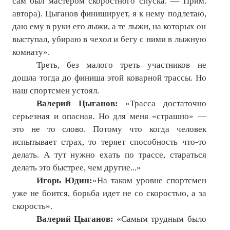
сам был мастером скоростного спуска. — Прим.
автора). Цыганов финиширует, я к нему подлетаю,
даю ему в руки его лыжи, а те лыжи, на которых он
выступал, убираю в чехол и бегу с ними в лыжную
комнату».
Треть, без малого треть участников не
дошла тогда до финиша этой коварной трассы. Но
наш спортсмен устоял.
Валерий Цыганов:
«Трасса достаточно
серьезная и опасная. Но для меня «страшно» —
это не то слово. Потому что когда человек
испытывает страх, то теряет способность что-то
делать. А тут нужно ехать по трассе, стараться
делать это быстрее, чем другие...»
Игорь Юдин:
«На таком уровне спортсмен
уже не боится, борьба идет не со скоростью, а за
скорость».
Валерий Цыганов:
«Самым трудным было