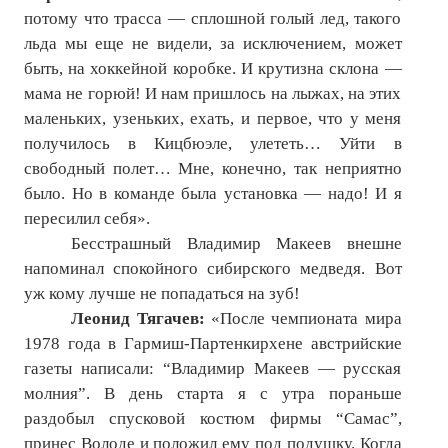
потому что трасса — сплошной голый лед, такого
льда мы еще не видели, за исключением, может
быть, на хоккейной коробке. И крутизна склона —
мама не горюй! И нам пришлось на лыжах, на этих
маленьких, узеньких, ехать, и первое, что у меня
получилось в Кицбюэле, улететь… Уйти в
свободный полет… Мне, конечно, так неприятно
было. Но в команде была установка — надо! И я
пересилил себя».
Бесстрашный Владимир Макеев внешне
напоминал спокойного сибирского медведя. Вот
уж кому лучше не попадаться на зуб!
Леонид Тягачев:
«После чемпионата мира
1978 года в Гармиш-Партенкирхене австрийские
газеты написали: “Владимир Макеев — русская
молния”. В день старта я с утра пораньше
раздобыл спусковой костюм фирмы “Самас”,
принес Володе и положил ему под подушку. Когда