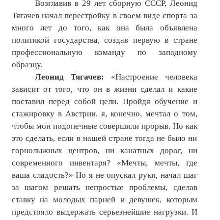
Возглавив в 29 лет сборную СССР, Леонид
Тягачев начал перестройку в своем виде спорта за
№ 4
много лет до того, как она была объявлена
№ 5
политикой государства, создав первую в стране
профессиональную команду по западному
№ 6
образцу.
№ 7
Леонид Тягачев:
«Настроение человека
зависит от того, что он в жизни сделал и какие
№ 8
поставил перед собой цели. Пройдя обучение и
стажировку в Австрии, я, конечно, мечтал о том,
№ 9
чтобы мои подопечные совершили прорыв. Но как
2026 г.
это сделать, если в нашей стране тогда не было ни
горнолыжных центров, ни канатных дорог, ни
№ 1
современного инвентаря? «Мечты, мечты, где
ваша сладость?» Но я не опускал руки, начал шаг
№ 2
за шагом решать непростые проблемы, сделав
№ 3
ставку на молодых парней и девушек, которым
предстояло выдержать серьезнейшие нагрузки. И
№ 4