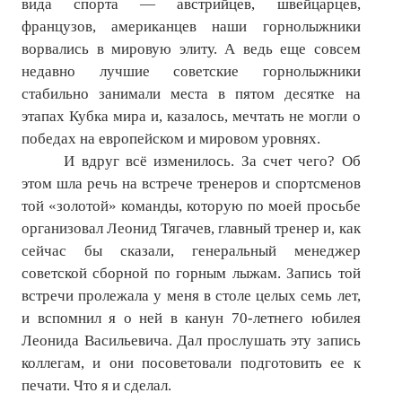
вида спорта — австрийцев, швейцарцев,
Нам пишут
французов, американцев наши горнолыжники
ворвались в мировую элиту. А ведь еще совсем
Политика обработки персональных данных
недавно лучшие советские горнолыжники
Согласие на обработку персональных данных
стабильно занимали места в пятом десятке на
этапах Кубка мира и, казалось, мечтать не могли о
АРХИВ
победах на европейском и мировом уровнях.
И вдруг всё изменилось. За счет чего? Об
2025 г.
этом шла речь на встрече тренеров и спортсменов
той «золотой» команды, которую по моей просьбе
№ 10
организовал Леонид Тягачев, главный тренер и, как
№ 11
сейчас бы сказали, генеральный менеджер
советской сборной по горным лыжам. Запись той
№ 12
встречи пролежала у меня в столе целых семь лет,
и вспомнил я о ней в канун 70-летнего юбилея
№ 1
Леонида Васильевича. Дал прослушать эту запись
№ 2
коллегам, и они посоветовали подготовить ее к
печати. Что я и сделал.
№ 3