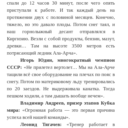
ПОДПИСКА
спали до 12 часов 30 минут, после чего опять
приступали к работе. И так каждый день на
Наложенный платеж
протяжении двух с половиной месяцев. Конечно,
тяжело, но это давало плоды. Потом снег таял, и
Подписка 2026
наш горнолыжный десант отправлялся в
Киргизию. Везли с собой продукты, бензин, мазут,
Подписка онлайн на печатную версию
древки… Там на высоте 3500 метров есть
ТАКОВА СПОРТИВНАЯ ЖИЗНЬ
потрясающий ледник Ала-Арча».
Игорь Юдин, многократный чемпион
КОНТАКТЫ
СССР:
«Не прилетел вертолет… Мы на Ала-Арче
тащили всё свое оборудование на плечах по пояс в
ТЕКУЩИЙ №
снегу. Потом по материковому льду тренировались
по 20 заездов. Не выдерживала канатка. Тогда
пешком ходили, а там дышать вообще нечем».
Владимир Андреев, призер этапов Кубка
мира:
«Огромная работа — это первая причина
успеха всей нашей команды».
Леонид Тягачев:
«Тренер работает в