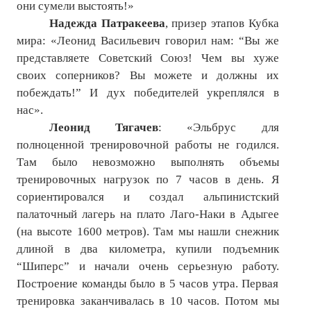
они сумели выстоять!»
№ 5
Надежда Патракеева
, призер этапов Кубка
мира: «Леонид Васильевич говорил нам: “Вы же
№ 6
представляете Советский Союз! Чем вы хуже
своих соперников? Вы можете и должны их
№ 7
побеждать!” И дух победителей укреплялся в
№ 8
нас».
Леонид Тягачев
: «Эльбрус для
КНИГИ
полноценной тренировочной работы не годился.
Там было невозможно выполнять объемы
Список наших книг
тренировочных нагрузок по 7 часов в день. Я
сориентировался и создал альпинистский
Страница поиска
палаточный лагерь на плато Лаго-Наки в Адыгее
Новые книги
(на высоте 1600 метров). Там мы нашли снежник
длиной в два километра, купили подъемник
Е. Богатырев «Повесть об олимпийском характере»
“Шиперс” и начали очень серьезную работу.
Построение команды было в 5 часов утра. Первая
В. Щагин «Мяч и время»
тренировка заканчивалась в 10 часов. Потом мы