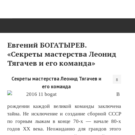
ГЛАВНАЯ
Евгений БОГАТЫРЕВ.
«Секреты мастерства Леонид
Нас поздравляют...
Тягачев и его команда»
Там, где мы бывали...
Секреты мастерства Леонид Тягачев и
О нас пишут
его команда
О журнале
В
Памяти Игоря Сосновского
рождении каждой великой команды заключена
тайна. Не исключение и создание сборной СССР
Презентация новых книг
по горным лыжам в конце 70-х — начале 80-х
Редакционный совет
годов ХХ века. Неожиданно для грандов этого