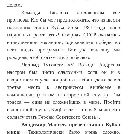
делом.
Команда Тягачева опровергала все
прогнозы. Кто бы мог предположить, что из шести
последних этапов Кубка мира 1981 года наши
парни выиграют пять? Сборная СССР оказалась
единственной командой, одержавшей победы во
всех видах программы. Вот уж воистину мы
рождены, чтоб сказку сделать былью.
Леонид Тягачев:
«У Володи Андреева
настрой был чисто слаломный, хотя он и в
скоростном спуске попробовал себя и даже занял
третье место в австрийском Кицбюэле в
комбинации (слалом и скоростной спуск.) Там
трасса — одна из сложнейших в мире. Пройти
скоростной спуск в Кицбюэле — это всё равно, что
солдату стать Героем Советского Союза».
Владимир Макеев, призер этапов Кубка
мира
: «Технологически было очень сложно,