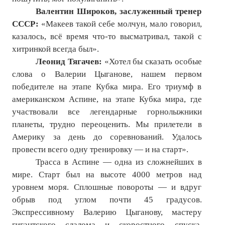
Валентин Широков, заслуженный тренер
СССР:
«Макеев такой себе молчун, мало говорил,
казалось, всё время что-то высматривал, такой с
хитринкой всегда был».
Леонид Тягачев:
«Хотел бы сказать особые
слова о Валерии Цыганове, нашем первом
победителе на этапе Кубка мира. Его триумф в
американском Аспине, на этапе Кубка мира, где
участвовали все легендарные горнолыжники
планеты, трудно переоценить. Мы прилетели в
Америку за день до соревнований. Удалось
провести всего одну тренировку — и на старт».
Трасса в Аспине — одна из сложнейших в
мире. Старт был на высоте 4000 метров над
уровнем моря. Сплошные повороты — и вдруг
обрыв под углом почти 45 градусов.
Экспрессивному Валерию Цыганову, мастеру
гигантского слалома и скоростного спуска,