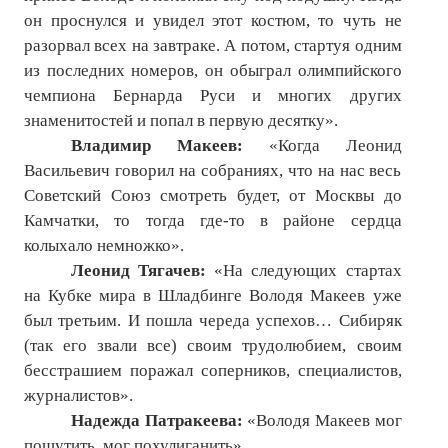
он проснулся и увидел этот костюм, то чуть не
разорвал всех на завтраке. А потом, стартуя одним
из последних номеров, он обыграл олимпийского
чемпиона Бернарда Руси и многих других
знаменитостей и попал в первую десятку».
Владимир Макеев:
«Когда Леонид
Васильевич говорил на собраниях, что на нас весь
Советский Союз смотреть будет, от Москвы до
Камчатки, то тогда где-то в районе сердца
колыхало немножко».
Леонид Тягачев:
«На следующих стартах
на Кубке мира в Шладбинге Володя Макеев уже
был третьим. И пошла череда успехов… Сибиряк
(так его звали все) своим трудолюбием, своим
бесстрашием поражал соперников, специалистов,
журналистов».
Надежда Патракеева:
«Володя Макеев мог
пошутить, мог похулиганить».