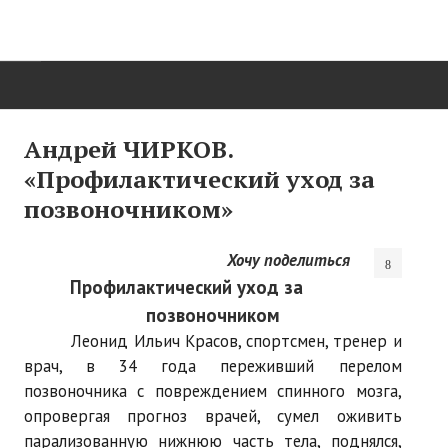
ГЛАВНАЯ
Андрей ЧИРКОВ.
«Профилактический уход за
Нас поздравляют...
позвоночником»
Там, где мы бывали...
Хочу поделиться
О нас пишут
Профилактический уход за
О журнале
позвоночником
Леонид Ильич Красов, спортсмен, тренер и
Памяти Игоря Сосновского
врач, в 34 года переживший перелом
Презентация новых книг
позвоночника с повреждением спинного мозга,
опровергая прогноз врачей, сумел оживить
Редакционный совет
парализованную нижнюю часть тела, поднялся,