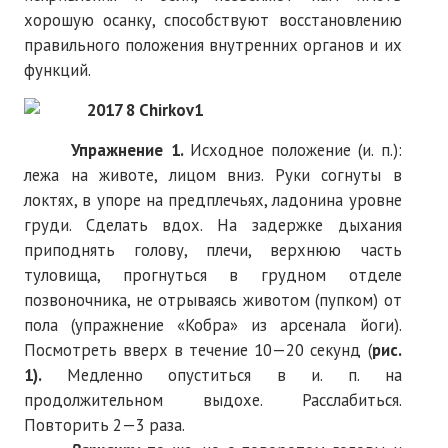
хорошую осанку, способствуют восстановлению
№ 4
правильного положения внутренних органов и их
функций.
№ 5
№ 6
Упражнение 1.
Исходное положение (и. п.):
№ 7
лежа на животе, лицом вниз. Руки согнуты в
№ 8
локтях, в упоре на предплечьях, ладони
на уровне
груди. Сделать вдох. На задержке дыхания
№ 9
приподнять голову, плечи, верхнюю часть
туловища, прогнуться в грудном отделе
2026 г.
позвоночника, не отрываясь животом (пупком) от
№ 1
пола (упражнение «Кобра» из арсенала йоги).
Посмотреть вверх в течение 10—20 секунд (
рис.
№ 2
1).
Медленно опуститься в и. п. на
продолжительном выдохе. Расслабиться.
№ 3
Повторить 2—3 раза.
№ 4