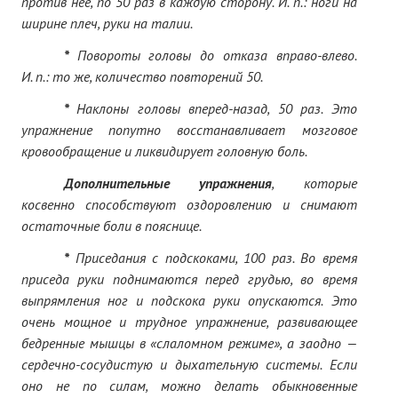
против нее, по 50 раз в каждую сторону. И. п.: ноги на
ширине плеч, руки на талии.
*
Повороты головы до отказа вправо-влево.
И. п.: то же, количество повторений 50.
*
Наклоны головы вперед-назад, 50 раз. Это
упражнение попутно восстанавливает мозговое
кровообращение и ликвидирует головную боль.
Дополнительные упражнения
, которые
косвенно способствуют оздоровлению и снимают
остаточные боли в пояснице.
*
Приседания с подскоками, 100 раз. Во время
приседа руки поднимаются перед грудью, во время
выпрямления ног и подскока руки опускаются. Это
очень мощное и трудное упражнение, развивающее
бедренные мышцы в «слаломном режиме», а заодно —
сердечно-сосудистую и дыхательную системы. Если
оно не по силам, можно делать обыкновенные