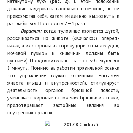
натянутому луку
(рис. 2).
В этом положении
ПОДПИСКА
дыхание задержать насколько возможно, но не
превозмогая себя, затем медленно выдохнуть и
Наложенный платеж
расслабиться. Повторить 2—4 раза.
Подписка 2026
Вариант:
когда туловище изогнется дугой,
раскачиваться на животе («Качалка») вперед-
Подписка онлайн на печатную версию
назад и из стороны в сторону (при этом желудок,
мочевой пузырь и кишечник должны быть
ТАКОВА СПОРТИВНАЯ ЖИЗНЬ
пустыми). Продолжительность — от 30 секунд до
1 минуты. Помимо выработки правильной осанки
КОНТАКТЫ
это упражнение служит отличным массажем
живота (мышц и внутренностей), стимулирует
ТЕКУЩИЙ №
деятельность органов брюшной полости,
уменьшает жировые отложения брюшной стенки,
предотвращает застойные явления во
внутренних органах.