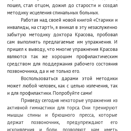
пошел, стал отцом, дожил до старости и создал
Нам пишут
методику исцеления спинальных больных.
Политика обработки персональных данных
Работая над своей новой книгой «Старики и
инвалиды, на старт!», я вникал в эту незаслуженно
Согласие на обработку персональных данных
забытую методику доктора Красова, пробовал
сам выполнять предлагаемые им упражнения. И
АРХИВ
пришел к выводу, что многие упражнения Красова
являются так же хорошим профилактическим
2025 г.
средством для поддержания рабочего состояния
№ 10
позвоночника, да и не только его.
Воспользоваться дарами этой методики
№ 11
может любой человек, как с целью излечения, так
№ 12
и для профилактики. Попробуйте сами!
Приведу сегодня
некоторые упражнения из
№ 1
активной гимнастики для торса. Они тренируют
мышцы спины и брюшного пресса, которые
№ 2
держат позвоночник, предупреждают его
№ 3
искривления и боли, позволяют нам иметь