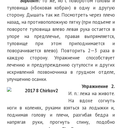
Вариант:
то же, но с поворотом головы и
туловища («Боковая кобра») в одну и другую
№ 5
сторону. Дышать так же. Посмотреть через плечо
№ 6
назад, на противоположную пятку (при подъеме и
повороте туловища влево левая рука остается в
№ 7
упоре на предплечье, правая выпрямляется,
туловище при этом приподнимается и
№ 8
поворачивается влево). Повторить 2—3 раза в
КНИГИ
каждую сторону. Упражнение способствует
лечению и предупреждению сутулости и других
Список наших книг
искривлений позвоночника в грудном отделе,
улучшению осанки.
Страница поиска
Упражнение 2.
И. п.: лежа на животе.
Новые книги
На вдохе согнуть
Е. Богатырев «Повесть об олимпийском характере»
ноги в коленях, руками взяться за лодыжки и,
поднимая голову и плечи, разгибая бедра и
В. Щагин «Мяч и время»
напрягая руки, прогнуть спину, подобно