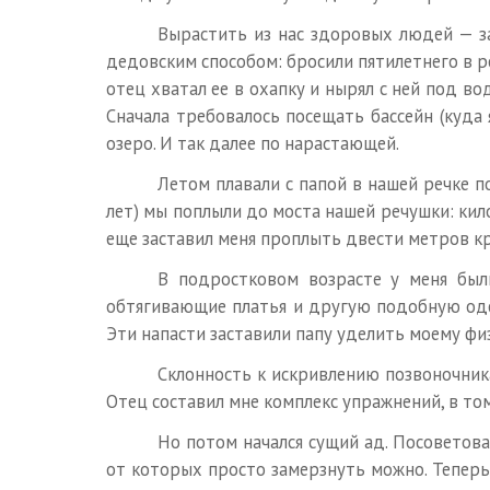
Вырастить из нас здоровых людей — за
дедовским способом: бросили пятилетнего в ре
отец хватал ее в охапку и нырял с ней под во
Сначала требовалось посещать бассейн (куда
озеро. И так далее по нарастающей.
Летом плавали с папой в нашей речке 
лет) мы поплыли до моста нашей речушки: кил
еще заставил меня проплыть двести метров кро
В подростковом возрасте у меня были
обтягивающие платья и другую подобную одежд
Эти напасти заставили папу уделить моему фи
Склонность к искривлению позвоночника 
Отец составил мне комплекс упражнений, в том 
Но потом начался сущий ад. Посоветова
от которых просто замерзнуть можно. Теперь,