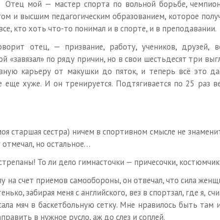
Отец мой — мастер спорта по вольной борьбе, чемпион
ом и высшим педагогическим образованием, которое получ
се, кто хоть что-то понимал и в спорте, и в преподавании.
ворит отец, — призвание, работу, учеников, друзей, 
ой «завязал» по ряду причин, но в свои шестьдесят три выгл
вную карьеру от макушки до пяток, и теперь всё это дае
е еще хуже. И он тренируется. Подтягивается по 25 раз 
 моя старшая сестра) ничем в спортивном смысле не знамен
 отмечал, но остальное…
стрепаны! То ли дело гимнасточки — причесочки, костюмчики
пу на счет приемов самообороны, он отвечал, что сила женщи
ько, забирая меня с английского, вез в спортзал, где я, счи
сала мяч в баскетбольную сетку. Мне нравилось быть там и
править в нужное русло, аж до слез и соплей.