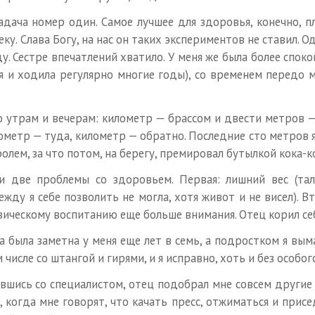
дача номер один. Самое лучшее для здоровья, конечно, п
ку. Слава Богу, на нас он таких экспериментов не ставил. О
ду. Сестре впечатлений хватило. У меня же была более спо
 я и ходила регулярно многие годы), со временем передо 
по утрам и вечерам: километр — брассом и двести метров 
ометр — туда, километр — обратно. Последние сто метров я 
лем, за что потом, на берегу, премировал бутылкой кока-ко
 две проблемы со здоровьем. Первая: лишний вес (тали
у я себе позволить не могла, хотя живот и не висел). Вт
зическому воспитанию еще больше внимания. Отец корил себ
была заметна у меня еще лет в семь, а подростком я вымах
числе со штангой и гирями, и я исправно, хоть и без особог
вшись со специалистом, отец подобрал мне совсем другие 
 когда мне говорят, что качать пресс, отжиматься и присед