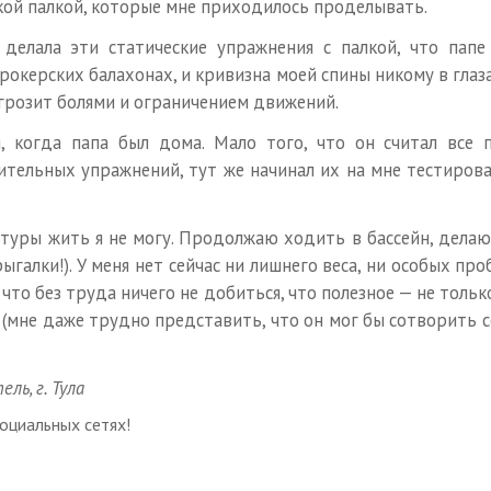
кой палкой, которые мне приходилось проделывать.
я делала эти статические упражнения с палкой, что па
рокерских балахонах, и кривизна моей спины никому в глаза
 грозит болями и ограничением движений.
 когда папа был дома. Мало того, что он считал все 
тельных упражнений, тут же начинал их на мне тестирова
льтуры жить я не могу. Продолжаю ходить в бассейн, дела
ыгалки!). У меня нет сейчас ни лишнего веса, ни особых про
, что без труда ничего не добиться, что полезное — не тольк
а (мне даже трудно представить, что он мог бы сотворить с
ь, г. Тула
оциальных сетях!