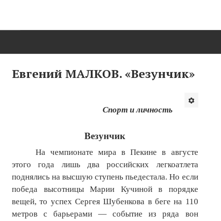
ГЛАВНАЯ
Евгений МАЛКОВ. «Везунчик»
Нас поздравляют...
Там, где мы бывали...
Спорт и личность
О нас пишут
Везунчик
О журнале
На чемпионате мира в Пекине в августе
этого года лишь два российских легкоатлета
Памяти Игоря Сосновского
поднялись на высшую ступень пьедестала. Но если
победа высотницы Марии Кучиной в порядке
Презентация новых книг
вещей, то успех Сергея Шубенкова в беге на 110
Редакционный совет
метров с барьерами — событие из ряда вон