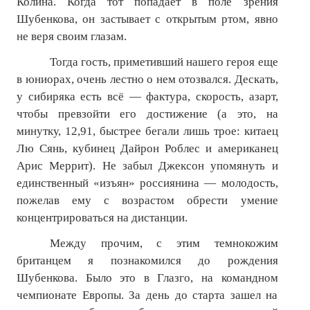
Колина. Когда тот попадает в поле зрения
Шубенкова, он застывает с открытым ртом, явно
не веря своим глазам.
Тогда гость, приметивший нашего героя еще
в юниорах, очень лестно о нем отозвался. Дескать,
у сибиряка есть всё — фактура, скорость, азарт,
чтобы превзойти его достижение (а это, на
минутку, 12,91, быстрее бегали лишь трое: китаец
Лю Сянь, кубинец Дайрон Роблес и американец
Арис Меррит). Не забыл Джексон упомянуть и
единственный «изъян» россиянина — молодость,
пожелав ему с возрастом обрести умение
концентрироваться на дистанции.
Между прочим, с этим темнокожим
британцем я познакомился до рождения
Шубенкова. Было это в Глазго, на командном
чемпионате Европы. За день до старта зашел на