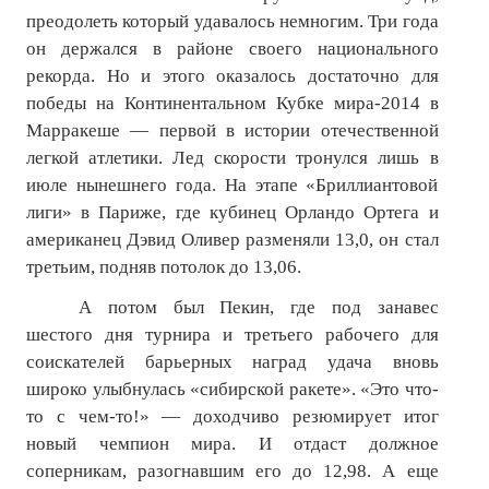
преодолеть который удавалось немногим. Три года
он держался в районе своего национального
рекорда. Но и этого оказалось достаточно для
победы на Континентальном Кубке мира-2014 в
Марракеше — первой в истории отечественной
легкой атлетики. Лед скорости
тронулся лишь в
июле нынешнего года. На этапе «Бриллиантовой
лиги» в Париже, где кубинец Орландо Ортега и
американец Дэвид Оливер разменяли 13,0, он стал
третьим, подняв потолок до 13,06.
А потом был Пекин, где под занавес
шестого дня турнира и третьего рабочего для
соискателей барьерных наград удача вновь
широко улыбнулась «сибирской ракете». «Это что-
то с чем-то!» — доходчиво резюмирует итог
новый чемпион мира. И отдаст должное
соперникам, разогнавшим его до 12,98. А еще