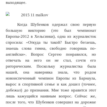
выходящее.
Нам пишут
Политика обработки персональных данных
Согласие на обработку персональных данных
Когда Шубенков одержал свою первую
большую викторию (это был чемпионат
АРХИВ
Европы-2012 в Хельсинки), одна из журналисток
спросила: «Откуда ты такой? Быстро бегаешь,
2025 г.
знаешь слова гимна, свободно говоришь по-
английски». Вопрос Сергею понравился, но
№ 10
отвечать на него он не стал, сочтя его
№ 11
риторическим. Поскольку журналистка была
нашей, она наверняка знала, что родом
№ 12
новоиспеченный чемпион Европы из Барнаула,
вырос в спортивной семье и как дошел (точнее,
№ 1
добежал) до признания. Мне тоже нравится этот
№ 2
лишь кажущийся наивным вопрос. Сейчас же,
после того, что Шубенков совершил на дорожке
№ 3