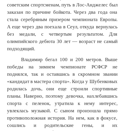
советским спортсменам, путь в Лос-Анджелес был
№ 5
заказан по причине бойкота. Через два года она
стала серебряным призером чемпионата Европы.
№ 6
А еще через два поехала в Сеул, откуда вернулась
№ 7
без медали, с четвертым результатом. Для
олимпийского дебюта 30 лет — возраст не самый
№ 8
подходящий.
КНИГИ
Владимир бегал 100 и 200 метров. Выше
победы на зимнем чемпионате РСФСР не
Список наших книг
поднялся, так и оставшись в скромном звании
«кандидат в мастера спорта». Когда у Шубенковых
Страница поиска
родилась дочь, они еще строили спортивные
планы. Наверно, поэтому девочка, нахлебавшись
Новые книги
спорта с пеленок, утратила к нему интерес,
Е. Богатырев «Повесть об олимпийском характере»
увлеклась музыкой. С сыном произошла прямо
противоположная история. На нем, как в фокусе,
В. Щагин «Мяч и время»
сошлись и родительские гены, и их