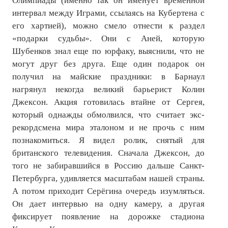
Олимпиады (именно так он именует временной
интервал между Играми, ссылаясь на Кубертена с
его хартией), можно смело отнести к раздел
«подарки судьбы». Они с Аней, которую
Шубенков знал еще по юрфаку, выяснили, что не
могут друг без друга. Еще один подарок он
получил на майские праздники: в Барнаул
нагрянул некогда великий барьерист Колин
Джексон. Акция готовилась втайне от Сергея,
который однажды обмолвился, что считает экс-
рекордсмена мира эталоном и не прочь с ним
познакомиться. Я видел ролик, снятый для
британского телевидения. Сначала Джексон, до
того не забиравшийся в Россию дальше Санкт-
Петербурга, удивляется масштабам нашей страны.
А потом приходит Серёгина очередь изумляться.
Он дает интервью на одну камеру, а другая
фиксирует появление на дорожке стадиона