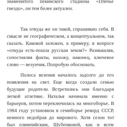
знаменитого пекинского стадиона «Птичье
гнездо», он тем более актуален.
№ 4
№ 5
Так откуда же он такой, спрашиваю себя. В
№ 6
смысле не географическом, а концептуальном, так
сказать. Каковой заложен, к примеру, в вопросе
№ 7
«откуда есть-пошла русская земля?» Размышляя,
№ 8
сопоставляя факты, нахожу, наконец, ключевое
слово — везунчик. Попробую обосновать.
№ 9
Полоса везения началось задолго до его
2026 г.
появления на свет. Еще когда создали семью
будущие родители. Встретились они благодаря
№ 1
легкой атлетике. Наталья начинала именно с
№ 2
барьеров, потом переключилась на многоборье. В
1984 году установила в семиборье рекорд СССР,
№ 3
немного недобрав до мирового. Хотя сезон тот
был олимпийским, Шубенковой, как и всем
№ 4