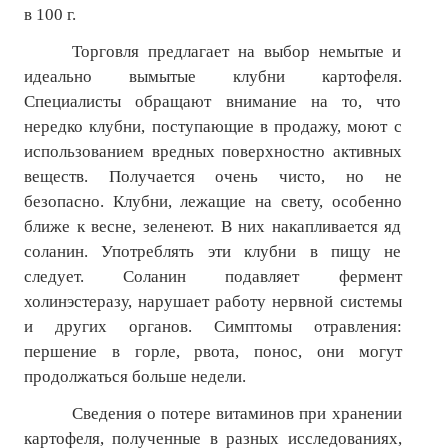
ПОДПИСКА
в 100 г.
Торговля предлагает на выбор немытые и
Наложенный платеж
идеально вымытые клубни картофеля.
Подписка 2026
Специалисты обращают внимание на то, что
нередко клубни, поступающие в продажу, моют с
Подписка онлайн на печатную версию
использованием вредных поверхностно активных
веществ. Получается очень чисто, но не
ТАКОВА СПОРТИВНАЯ ЖИЗНЬ
безопасно. Клубни, лежащие на свету, особенно
ближе к весне, зеленеют. В них накапливается яд
КОНТАКТЫ
соланин. Употреблять эти клубни в пищу не
следует. Соланин подавляет фермент
ТЕКУЩИЙ №
холинэстеразу, нарушает работу нервной системы
и других органов. Симптомы отравления:
першение в горле, рвота, понос, они могут
продолжаться больше недели.
Сведения о потере витаминов при хранении
картофеля, полученные в разных исследованиях,