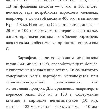
витамина В
— 0,12 мг, В
— 0,07, В
— 0,3, РР —
1
2
6
1,3 мг, фолиевая кислота — 8 мкг в 100 г. Это
№ 5
немного, ведь потребность взрослого человека,
№ 6
например, в фолиевой кислоте 400 мкг, в витамине
В
— 1,8 мг. И витамина С в картофеле немного —
2
№ 7
20 мг в 100 г, к тому же он теряется при варке,
однако при значительном потреблении картофель
№ 8
вносит вклад в обеспечение организма витамином
КНИГИ
С.
Картофель является хорошим источником
Список наших книг
калия (568 мг на 100 г), способствующего борьбе
с гипертонией и удалению отеков. Из-за высокого
Страница поиска
содержания калия картофель используется при
Новые книги
сердечно-сосудистых заболеваниях как
мочегонный продукт. Для сравнения, например, в
Е. Богатырев «Повесть об олимпийском характере»
абрикосе калия 305 мг в 100 г. Содержание
В. Щагин «Мяч и время»
кальция в картошке незначительное (10 мг),
магния — 23 мг, железа — 0,9 мг, хрома — 10 мкг