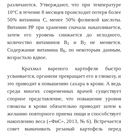
различаются. Утверждают, что при температуре
10°С в течение 8 месяцев происходит потеря более
50
%
витамина С, менее 50% фолиевой кислоты.
Витамин РР при хранении сначала накапливается,
затем его уровень снижается до исходного,
количество витаминов В
и В
не меняется.
1
2
Содержание витамина В
, по некоторым данным,
6
возрастало вдвое.
Крахмал вареного картофеля быстро
усваивается, организм превращает его в глюкозу, и
это приводит к повышению сахара в крови. А ведь
среди многих современных врачей существует
спорное представление, что повышение уровня
глюкозы в крови обязательно приводит затем к
желанию повторного приема пищи и способствует
накоплению веса («ФиС», 2013, № 6). Встречается
совет вымачивать резаный картофель перед