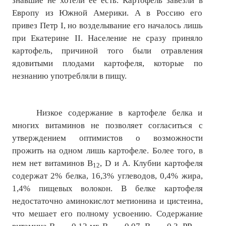
знавшие не хотели ее есть. Картофель завезли в
Европу из Южной Америки. А в Россию его
№ 4
привез Петр
I
, но возделывание его началось лишь
№ 5
при Екатерине
II
. Население не сразу приняло
картофель, причиной того были отравления
№ 6
ядовитыми плодами картофеля, которые по
незнанию употребляли в пищу.
№ 7
№ 8
Низкое содержание в картофеле белка и
№ 9
многих витаминов не позволяет согласиться с
утверждением оптимистов о возможности
2026 г.
прожить на одном лишь картофеле. Более того, в
№ 1
нем нет витаминов В
,
D
и А. Клубни картофеля
12
содержат 2% белка, 16,3% углеводов, 0,4% жира,
№ 2
1,4% пищевых волокон. В белке картофеля
недостаточно аминокислот метионина и цистеина,
№ 3
что мешает его полному усвоению. Содержание
№ 4