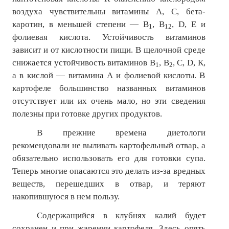
воздуха чувствительны витамины А, С, бета-
каротин, в меньшей степени — В
, В
,
D
, Е и
1
12
фолиевая кислота. Устойчивость витаминов
зависит и от кислотности пищи. В щелочной среде
снижается устойчивость витаминов В
, В
, С,
D
, К,
1
2
а в кислой — витамина А и фолиевой кислоты. В
картофеле большинство названных витаминов
отсутствует или их очень мало, но эти сведения
полезны при готовке других продуктов.
В прежние времена диетологи
рекомендовали не выливать картофельный отвар, а
обязательно использовать его для готовки супа.
Теперь многие опасаются это делать из-за вредных
веществ, перешедших в отвар, и теряют
накопившуюся в нем пользу.
Содержащийся в клубнях калий будет
сохранен и при жарении картофеля. Здесь опять