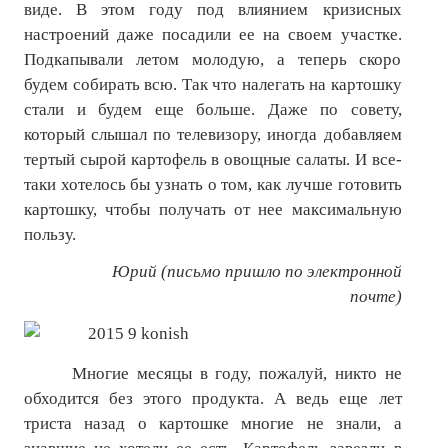
виде. В этом году под влиянием кризисных
Нам пишут
настроений даже посадили ее на своем участке.
Подкапывали летом молодую, а теперь скоро
Политика обработки персональных данных
будем собирать всю. Так что налегать на картошку
Согласие на обработку персональных данных
стали и будем еще больше. Даже по совету,
который слышал по телевизору, иногда добавляем
АРХИВ
тертый сырой картофель в овощные салаты. И все-
таки хотелось бы узнать о том, как лучше готовить
2025 г.
картошку, чтобы получать от нее максимальную
№ 10
пользу.
Юрий (письмо пришло по электронной
№ 11
почте)
№ 12
№ 1
Многие месяцы в году, пожалуй, никто не
№ 2
обходится без этого продукта. А ведь еще лет
триста назад о картошке многие не знали, а
№ 3