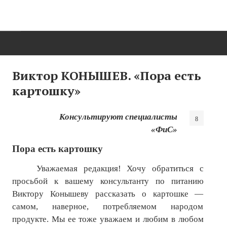
ГЛАВНАЯ
Виктор КОНЫШЕВ. «Пора есть
картошку»
Нас поздравляют...
Там, где мы бывали...
Консультируют специалисты
«ФиС»
О нас пишут
Пора есть картошку
О журнале
Уважаемая редакция! Хочу обратиться с
Памяти Игоря Сосновского
просьбой к вашему консультанту по питанию
Виктору Конышеву рассказать о картошке —
Презентация новых книг
самом, наверное, потребляемом народом
Редакционный совет
продукте. Мы ее тоже уважаем и любим в любом