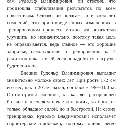
сам Рудольф Владимирович, он ответил, что
произошла стабилизация результатов по всем
№ 5
показателям. Однако он полагает, и в этом нет
№ 6
сомнений, что при определенных изменениях в
тренировочном процессе можно эти показатели
№ 7
улучшить, но незначительно, поэтому такая цель
не оправдывается, ведь главное — это хорошие
№ 8
здоровье, самочувствие и тренированность. И
КНИГИ
ради этих показателей, если понадобится, нагрузка
будет снижена.
Список наших книг
Внешне Рудольф Владимирович выглядит
значительно моложе своих лет. При росте 172 см
Страница поиска
его вес, как и 20 лет назад, составляет 98—100 кг,
Он смотрится «мощно», так как вес распределен
Новые книги
больше в плечевом поясе и в ногах, которые не
Е. Богатырев «Повесть об олимпийском характере»
только обладают силой, но и быстротой. На своих
тренировках Рудольф Владимирович использует
В. Щагин «Мяч и время»
спринтерские пробежки, поэтому очень легко