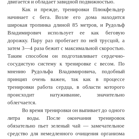
двигается и обладает завидной подвижностью.
ПОДПИСКА
Как и прежде, тренировки Плюкфельдер
Наложенный платеж
начинает с бега. Возле его дома находится
широкая тропинка длиной 85 метров, и Рудольф
Подписка 2026
Владимирович использует ее как беговую
дорожку. Пару раз пробегает по ней трусцой, а
Подписка онлайн на печатную версию
затем 3—4 раза бежит с максимальной скоростью.
Таким способом он подготавливает сердечно-
ТАКОВА СПОРТИВНАЯ ЖИЗНЬ
сосудистую систему к тренировке с весом. По
мнению Рудольфа Владимировича, подобный
КОНТАКТЫ
принцип очень важен, так как в процессе
тренировки работа сердца, в области которого
ТЕКУЩИЙ №
происходит натуживание, значительно
облегчается.
Во время тренировки он выпивает до одного
литра воды. После окончания тренировок
обязательно пьет зеленый чай — замечательное
средство для немедленного очищения организма