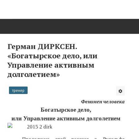
ГЛАВНАЯ
Герман ДИРКСЕН.
«Богатырское дело, или
Нас поздравляют...
Управление активным
Там, где мы бывали...
долголетием»
О нас пишут
тренер
О журнале
Феномен человека
Памяти Игоря Сосновского
Богатырское дело,
или Управление активным долголетием
Презентация новых книг
Редакционный совет