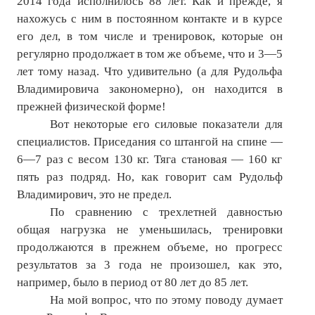
2014 года исполнилось 88 лет. Как и прежде, я
нахожусь с ним в постоянном контакте и в курсе
№ 4
его дел, в том числе и тренировок, которые он
№ 5
регулярно продолжает в том же объеме, что и 3—5
лет тому назад. Что удивительно (а для Рудольфа
№ 6
Владимировича закономерно), он находится в
прежней физической форме!
№ 7
Вот некоторые его силовые показатели для
№ 8
специалистов. Приседания со штангой на спине —
6—7 раз с весом 130 кг. Тяга становая — 160 кг
№ 9
пять раз подряд. Но, как говорит сам Рудольф
Владимирович, это не предел.
2026 г.
По сравнению с трехлетней давностью
№ 1
общая нагрузка не уменьшилась, тренировки
продолжаются в прежнем объеме, но прогресс
№ 2
результатов за 3 года не произошел, как это,
№ 3
например, было в период от 80 лет до 85 лет.
На мой вопрос, что по этому поводу думает
№ 4