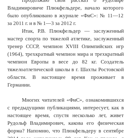
Продолжаю свой рассказ о Рудольфе
Нам пишут
Владимировиче Плюкфельдере, начало которого
было опубликовано в журнале «ФиС»: № 11—12
Политика обработки персональных данных
за 2011 г. и в № 1—3 за 2012 г.
Итак, Р.В. Плюкфельдер — заслуженный
Согласие на обработку персональных данных
мастер спорта по тяжелой атлетике, заслуженный
АРХИВ
тренер СССР, чемпион XVIII Олимпийских игр
(1964), трехкратный чемпион мира и трехкратный
2025 г.
чемпион Европы в весе до 82 кг. Создатель
тяжелоатлетической школы в г. Шахты Ростовской
№ 10
области. В настоящее время проживает в
№ 11
Германии.
№ 12
Многих читателей «ФиС», ознакомившихся
с предыдущими публикациями, интересует, как в
№ 1
настоящее время, спустя несколько лет, живет
№ 2
Рудольф Владимирович, какова его физическая
форма? Напомню, что Плюкфельдеру в сентябре
№ 3