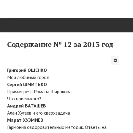
ГЛАВНАЯ
Содержание № 12 за 2013 год
Нас поздравляют...
Там, где мы бывали...
Григорий ОЩЕНКО
Мой любимый город
О нас пишут
Сергей ШМИТЬКО
О журнале
Прямая речь Романа Широкова
Что новенького?
Памяти Игоря Сосновского
Андрей БАТАШЕВ
Алан Хугаев и его сверхзадача
Презентация новых книг
Марат ХУЗМИЕВ
Редакционный совет
Гармония оздоровительных методик. Ответы на