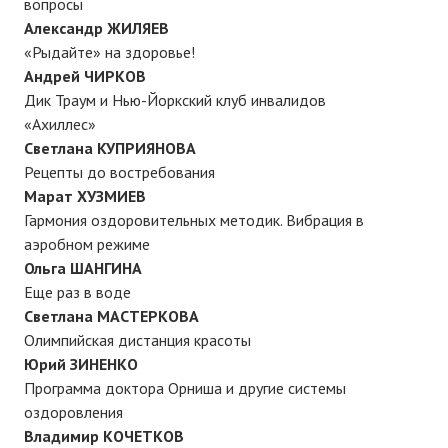
вопросы
Нам пишут
Александр ЖИЛЯЕВ
«Рыдайте» на здоровье!
Политика обработки персональных данных
Андрей ЧИРКОВ
Дик Траум и Нью-Йоркский клуб инвалидов
Согласие на обработку персональных данных
«Ахиллес»
АРХИВ
Светлана КУПРИЯНОВА
Рецепты до востребования
2025 г.
Марат ХУЗМИЕВ
Гармония оздоровительных методик. Вибрация в
№ 10
аэробном режиме
Ольга ШАНГИНА
№ 11
Еще раз в воде
Светлана МАСТЕРКОВА
№ 12
Олимпийская дистанция красоты
№ 1
Юрий ЗИНЕНКО
Программа доктора Орниша и другие системы
№ 2
оздоровления
Владимир КОЧЕТКОВ
№ 3