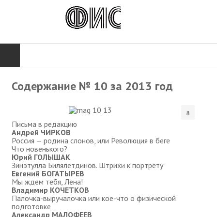
ГЛАВНАЯ
Содержание № 10 за 2013 год
Нас поздравляют...
Там, где мы бывали...
Письма в редакцию
Андрей ЧИРКОВ
Россия — родина слонов, или Революция в беге
О нас пишут
Что новенького?
Юрий ГОЛЫШАК
О журнале
Зинэтулла Билялетдинов. Штрихи к портрету
Евгений БОГАТЫРЕВ
Памяти Игоря Сосновского
Мы ждем тебя, Лена!
Владимир КОЧЕТКОВ
Палочка-выручалочка или кое-что о физической
Презентация новых книг
подготовке
Александр МАЛОФЕЕВ