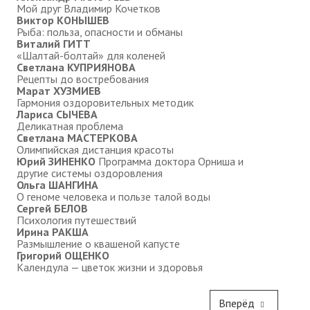
Редакционный совет
Мой друг Владимир Кочетков
Виктор КОНЫШЕВ
Рыба: польза, опасности и обманы
Нам пишут
Виталий ГИТТ
«Шалтай-болтай» для коленей
Политика обработки персональных данных
Светлана КУПРИЯНОВА
Рецепты до востребования
Марат ХУЗМИЕВ
Согласие на обработку персональных данных
Гармония оздоровительных методик
Лариса СЫЧЕВА
АРХИВ
Деликатная проблема
Светлана МАСТЕРКОВА
Олимпийская дистанция красоты
2025 г.
Юрий ЗИНЕНКО
Программа доктора Орниша и
другие системы оздоровления
№ 10
Ольга ШАНГИНА
О геноме человека и пользе талой воды
Сергей БЕЛОВ
№ 11
Психология путешествий
Ирина РАКША
№ 12
Размышление о квашеной капусте
Григорий ОЩЕНКО
Календула — цветок жизни и здоровья
№ 1
№ 2
Вперёд