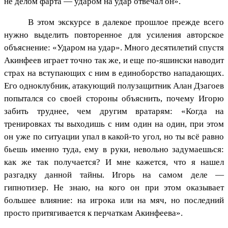
не делом фарта — ударом на удар отвечал он».
В этом экскурсе в далекое прошлое прежде всего
нужно выделить повторенное для усиления авторское
объяснение: «Ударом на удар». Много десятилетий спустя
Акинфеев играет точно так же, и еще по-яшински наводит
страх на вступающих с ним в единоборство нападающих.
Его одноклубник, атакующий полузащитник Алан Дзагоев
попытался со своей стороны объяснить, почему Игорю
забить труднее, чем другим вратарям: «Когда на
тренировках ты выходишь с ним один на один, при этом
он уже по ситуации упал в какой-то угол, но ты всё равно
бьешь именно туда, ему в руки, невольно задумаешься:
как же так получается? И мне кажется, что я нашел
разгадку данной тайны. Игорь на самом деле —
гипнотизер. Не знаю, на кого он при этом оказывает
большее влияние: на игрока или на мяч, но последний
просто притягивается к перчаткам Акинфеева».