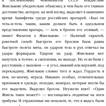
и послевоенных чемпионатов СССР Владиславе
Жмелькове убедительно объяснил, в чем было его главное
достоинство, которое, на мой взгляд, выделяет в нынешнее
время Акинфеева среди российских вратарей. «Был он
точь-в-точь таким, каким должен быть в идеальном
представлении вратарь, — хоть в бронзе его отливай, —
пишет Филатов о Жмелькове. — Налитый скрытой,
ракетной силой: быстрота его бросков была равна
быстроте полета мяча, он ударом тела и рук отвечал на
удары форвардов. Ударом на удар. Жмельков мог
напутать в толчее, в скоплении, на выходе. Но если били с
расстояния, с вызовом — в угол, нижний или верхний, под
перекладину, Жмельков словно того и ждал. Гордость в
нем, по-моему, играла. Никаких особых, отличительных
признаков в одежде, походке, манерах, которые могли бы
его выделить. Выделял бросок. Неужели взял? «Один
Жмель такое может!» — восхищались поднятые на ноги
трибуны. И отраженные им пенальти, те, что я видел, были