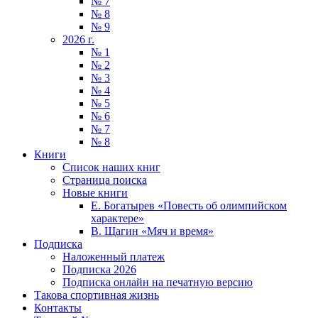
№ 7
№ 8
№ 9
2026 г.
№ 1
№ 2
№ 3
№ 4
№ 5
№ 6
№ 7
№ 8
Книги
Список наших книг
Страница поиска
Новые книги
Е. Богатырев «Повесть об олимпийском
характере»
В. Щагин «Мяч и время»
Подписка
Наложенный платеж
Подписка 2026
Подписка онлайн на печатную версию
Такова спортивная жизнь
Контакты