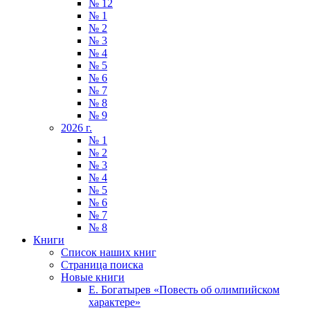
№ 12
№ 1
№ 2
№ 3
№ 4
№ 5
№ 6
№ 7
№ 8
№ 9
2026 г.
№ 1
№ 2
№ 3
№ 4
№ 5
№ 6
№ 7
№ 8
Книги
Список наших книг
Страница поиска
Новые книги
Е. Богатырев «Повесть об олимпийском
характере»