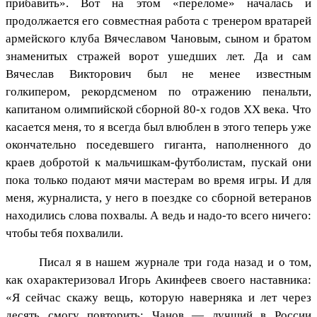
прибавить». Вот на этом «переломе» началась и
продолжается его совместная работа с тренером вратарей
армейского клуба Вячеславом Чановым, сыном и братом
знаменитых стражей ворот ушедших лет. Да и сам
Вячеслав Викторович был не менее известным
голкипером, рекордсменом по отражению пенальти,
капитаном олимпийской сборной 80-х годов XX века. Что
касается меня, то я всегда был влюблен в этого теперь уже
окончательно поседевшего гиганта, наполненного до
краев добротой к мальчишкам-футболистам, пускай они
пока только подают мячи мастерам во время игры. И для
меня, журналиста, у него в поездке со сборной ветеранов
находились слова похвалы. А ведь и надо-то всего ничего:
чтобы тебя похвалили.
Писал я в нашем журнале три года назад и о том,
как охарактеризовал Игорь Акинфеев своего наставника:
«Я сейчас скажу вещь, которую наверняка и лет через
десять смогу повторить: Чанов — лучший в России