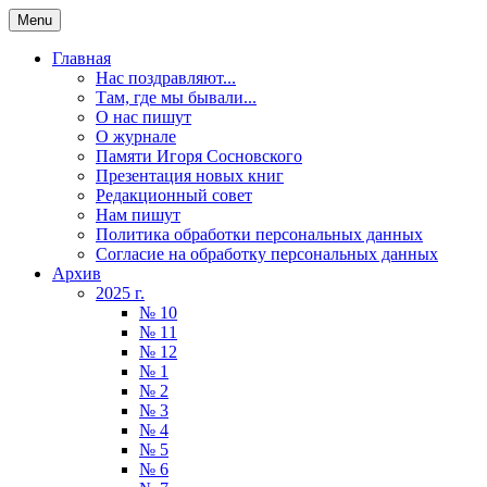
Menu
Главная
Нас поздравляют...
Там, где мы бывали...
О нас пишут
О журнале
Памяти Игоря Сосновского
Презентация новых книг
Редакционный совет
Нам пишут
Политика обработки персональных данных
Согласие на обработку персональных данных
Архив
2025 г.
№ 10
№ 11
№ 12
№ 1
№ 2
№ 3
№ 4
№ 5
№ 6