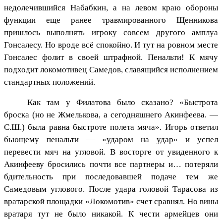
недолечившийся Набабкин, а на левом краю обороны
функции еще ранее травмированного Щенникова
пришлось выполнять игроку совсем другого амплуа
Гонсалесу. Но вроде всё спокойно. И тут на ровном месте
Гонсалес фолит в своей штрафной. Пенальти! К мячу
подходит локомотивец Самедов, славящийся исполнением
стандартных положений.
Как там у Филатова было сказано? «Быстрота
броска (но не Жмелькова, а сегодняшнего Акинфеева. —
С.Ш.) была равна быстроте полета мяча». Игорь ответил
бьющему пенальти — «ударом на удар» и успел
перевести мяч на угловой. В восторге от увиденного к
Акинфееву бросились почти все партнеры и… потеряли
бдительность при последовавшей подаче тем же
Самедовым углового. После удара головой Тарасова из
вратарской площадки «Локомотив» счет сравнял. Но вины
вратаря тут не было никакой. К чести армейцев они