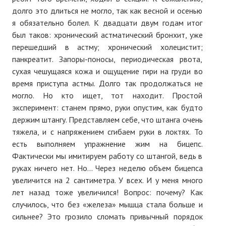
долго это длиться не могло, так как весной и осенью
я обязательно болел. К двадцати двум годам итог
был таков: хронический астматический бронхит, уже
перешедший в астму; хронический холецистит;
панкреатит. Запоры-поносы, периодическая рвота,
сухая чешущаяся кожа и ощущение гири на груди во
время приступа астмы. Долго так продолжаться не
могло. Но кто ищет, тот находит. Простой
эксперимент: станем прямо, руки опустим, как будто
держим штангу. Представляем себе, что штанга очень
тяжела, и с напряжением сгибаем руки в локтях. То
есть выполняем упражнение жим на бицепс.
Фактически мы имитируем работу со штангой, ведь в
руках ничего нет. Но... Через неделю объем бицепса
увеличится на 2 сантиметра. У всех. И у меня много
лет назад тоже увеличился! Вопрос: почему? Как
случилось, что без «железа» мышца стала больше и
сильнее? Это грозило сломать привычный порядок