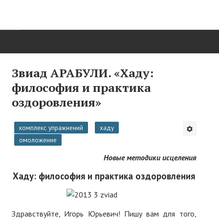
ГЛАВНАЯ
Звиад АРАБУЛИ. «Хаду:
философия и практика
Нас поздравляют...
оздоровления»
Там, где мы бывали...
комплекс упражнений
хаду
О нас пишут
омоложение
О журнале
Новые методики исцеления
Памяти Игоря Сосновского
Хаду: философия и практика оздоровления
Презентация новых книг
Редакционный совет
Здравствуйте, Игорь Юрьевич! Пишу вам для того,