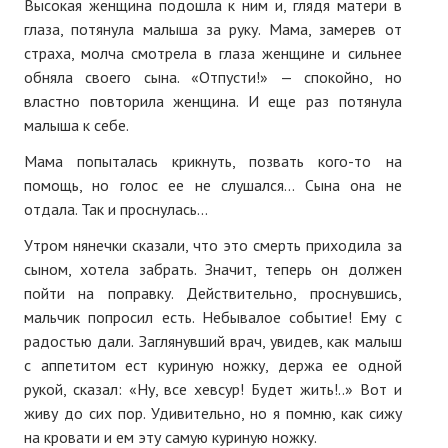
Высокая женщина подошла к ним и, глядя матери в
глаза, потянула малыша за руку. Мама, замерев от
страха, молча смотрела в глаза женщине и сильнее
обняла своего сына. «Отпусти!» — спокойно, но
властно повторила женщина. И еще раз потянула
малыша к себе.
Мама попыталась крикнуть, позвать кого-то на
помощь, но голос ее не слушался... Сына она не
отдала. Так и проснулась...
Утром нянечки сказали, что это смерть приходила за
сыном, хотела забрать. Значит, теперь он должен
пойти на поправку. Действительно, проснувшись,
мальчик попросил есть. Небывалое событие! Ему с
радостью дали. Заглянувший врач, увидев, как малыш
с аппетитом ест куриную ножку, держа ее одной
рукой, сказал: «Ну, все хевсур! Будет жить!..» Вот и
живу до сих пор. Удивительно, но я помню, как сижу
на кровати и ем эту самую куриную ножку.