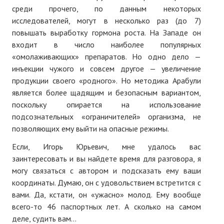
среди прочего, по данным некоторых
№ 5
исследователей, могут в несколько раз (до 7)
повышать выработку гормона роста. На Западе он
№ 6
входит в число наиболее популярных
«омолаживающих» препаратов. Но одно дело —
№ 7
инъекции чужого и совсем другое — увеличение
№ 8
продукции своего «родного». Но методика Арабули
является более щадящим и безопасным вариантом,
КНИГИ
поскольку опирается на использование
подсознательных «ограничителей» организма, не
Список наших книг
позволяющих ему выйти на опасные режимы.
Страница поиска
Если, Игорь Юрьевич, мне удалось вас
заинтересовать и вы найдете время для разговора, я
Новые книги
могу связаться с автором и подсказать ему ваши
координаты. Думаю, он с удовольствием встретится с
Е. Богатырев «Повесть об олимпийском характере»
вами. Да, кстати, он «ужасно» молод. Ему вообще
В. Щагин «Мяч и время»
всего-то 46 паспортных лет. А сколько на самом
деле, судить вам...