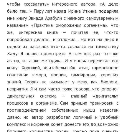
чтобы «сосватать» интересного автора. «А дело
Нам пишут
было так...» Пару лет назад Ирина Уткина подарила
мне книгу Звиада Арабули с немного самоуверенным
Политика обработки персональных данных
названием «Практика омоложения организма». Что
Согласие на обработку персональных данных
же, интересная книга — почитал ее, что-то
попробовал делать... и отложил... Но вот на днях в
АРХИВ
одной из рассылок кто-то сослался на гимнастику
Хаду. Я пошел посмотреть. А там как раз тот же
2025 г.
автор, и та же методика. И я вновь перечитал его
книгу. Хороший, «читабельный» язык, гармоничное
№ 10
сочетание юмора, иронии, самоиронии, хороших
№ 11
знаний. Теория не вызывает у меня, как биолога,
неприятия. Я и сам часто тоже говорю, что опорно-
№ 12
двигательная система — главный «двигатель»
процессов в организме. Сам принцип тренировки с
№ 1
противодействием собственных мышц известен
давно, но автор разработал логичный и удобный
№ 2
комплекс и искренне хочет донести его до возможно
№ 3
большего количества людей. Трудно пока оценить