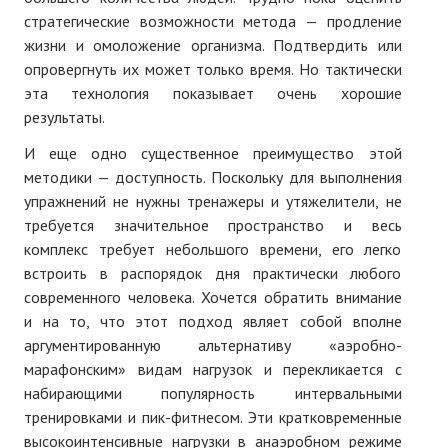
стратегические возможности метода — продление
№ 4
жизни и омоложение организма. Подтвердить или
опровергнуть их может только время. Но тактически
№ 5
эта технология показывает очень хорошие
№ 6
результаты.
И еще одно существенное преимущество этой
№ 7
методики — доступность. Поскольку для выполнения
№ 8
упражнений не нужны тренажеры и утяжелители, не
требуется значительное пространство и весь
№ 9
комплекс требует небольшого времени, его легко
встроить в распорядок дня практически любого
2026 г.
современного человека. Хочется обратить внимание
№ 1
и на то, что этот подход являет собой вполне
аргументированную альтернативу «аэробно-
№ 2
марафонским» видам нагрузок и перекликается с
набирающими популярность интервальными
№ 3
тренировками и пик-фитнесом. Эти кратковременные
№ 4
высокоинтенсивные нагрузки в анаэробном режиме