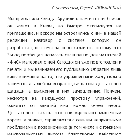
ПОДПИСКА
С уважением, Сергей ЛЮБАРСКИЙ
Наложенный платеж
Мы пригласили Звиада Арубили к нам в гости. Сейчас
он живет в Киеве, но быстро откликнулся на
Подписка 2026
приглашение, и вскоре мы встретились с ним в нашей
редакции. Разговор о системе, которую он
Подписка онлайн на печатную версию
разработал, нет смысла пересказывать, потому что
Звиад пообещал написать специально для читателей
ТАКОВА СПОРТИВНАЯ ЖИЗНЬ
«ФиС» материал о ней. Сегодня он уже подготовлен к
печати, и мы начинаем его публикацию. Обратим лишь
КОНТАКТЫ
ваше внимание на то, что упражнениями Хаду можно
заниматься в любом возрасте, ведь они достаточно
ТЕКУЩИЙ №
щадящи, а движения в них замедленные. Причем,
несмотря на кажущуюся простоту упражнений,
ожидать от занятий ими можно очень много.
Достаточно сказать, что они укрепляют мышечный
корсет, а значит, справляются с самыми неприятными
проблемами в позвоночнике (в том числе и с грыжами
межпозвонковых дисков), благотворно действуют