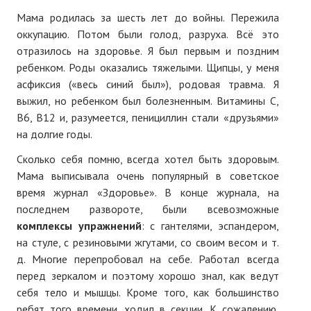
Мама родилась за шесть лет до войны. Пережила
оккупацию. Потом были голод, разруха. Всё это
отразилось на здоровье. Я был первым и поздним
ребенком. Роды оказались тяжелыми. Щипцы, у меня
асфиксия («весь синий был»), родовая травма. Я
выжил, но ребенком был болезненным. Витамины С,
В6, В12 и, разумеется, пенициллин стали «друзьями»
на долгие годы.
Сколько себя помню, всегда хотел быть здоровым.
Мама выписывала очень популярный в советское
время журнал «Здоровье». В конце журнала, на
последнем развороте, были всевозможные
комплексы упражнений
: с гантелями, эспандером,
на стуле, с резиновыми жгутами, со своим весом и т.
д. Многие перепробовал на себе. Работал всегда
перед зеркалом и поэтому хорошо знал, как ведут
себя тело и мышцы. Кроме того, как большинство
ребят того времени, ходил в секции. К сожалению,