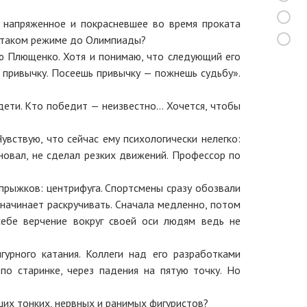
 напряженное и покрасневшее во время проката
в таком режиме до Олимпиады?
ню Плющенко. Хотя и понимаю, что следующий его
 привычку. Посеешь привычку — пожнешь судьбу».
дети. Кто победит — неизвестно… Хочется, чтобы
Чувствую, что сейчас ему психологически нелегко:
новал, не сделал резких движений. Профессор по
прыжков: центрифуга. Спортсмены сразу обозвали
 начинает раскручивать. Сначала медленно, потом
себе верчение вокруг своей оси людям ведь не
урного катания. Коллеги над его разработками
о старинке, через падения на пятую точку. Но
их тонких, нервных и ранимых фигуристов?