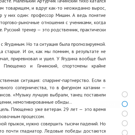
расте. Маленький Артурчик Гачинский тихо катался
м товарищем, и вдруг как-то неожиданно вырос,
ер у них один: профессор Мишин. А ведь понятие
 торгово-рыночные отношения с учениками, когда
е. Русский тренер — это родственник, практически
с Ягудиным. Но та ситуация была прогнозируемой.
а старше. И он, как мы помним, в результате не
ичал, приревновал и ушел. У Ягудина вообще был
 Плющенко и Гачинский, спортсмены крайне
венная ситуация: спарринг-партнерство. Если в
евного соперничества, то в фигурном катании —
нсов. «Музыку лучшую выбрали, танец поставили
общении, немотивированные обиды…
Архив
цель. Плющенко уже ветеран. 29 лет — это время
ировочным процессом.
ной прыжок, нужно совершить тысячи падений. Но
это почти гладиатор. Ледовые победы достаются