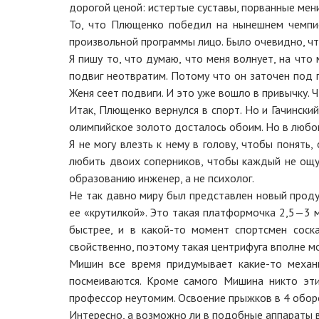
дорогой ценой: истертые суставы, порванные мен
То, что Плющенко победил на нынешнем чемпио
произвольной программы лицо. Было очевидно, чт
Я пишу то, что думаю, что меня волнует, на чт
подвиг неотвратим. Потому что он заточен под 
Женя сеет подвиги. И это уже вошло в привычку. 
Итак, Плющенко вернулся в спорт. Но и Гачинск
олимпийское золото досталось обоим. Но в любо
Я не могу влезть к нему в голову, чтобы понять,
любить двоих соперников, чтобы каждый не ощут
образованию инженер, а не психолог.
Не так давно миру был представлен новый проду
ее «крутилкой». Это такая платформочка 2,5—3 м
быстрее, и в какой-то момент спортсмен соск
свойственно, поэтому такая центрифуга вполне м
Мишин все время придумывает какие-то механи
посмеиваются. Кроме самого Мишина никто эти
профессор неутомим. Освоение прыжков в 4 обор
Интересно, а возможно ли в подобные аппараты в