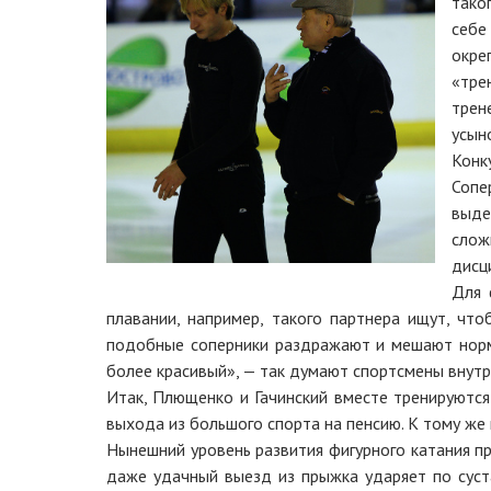
тако
себе
окре
«тре
трен
усын
Конк
Сопе
выде
слож
дисц
Для 
плавании, например, такого партнера ищут, чт
подобные соперники раздражают и мешают норма
более красивый», — так думают спортсмены внут
Итак, Плющенко и Гачинский вместе тренируются
выхода из большого спорта на пенсию. К тому ж
Нынешний уровень развития фигурного катания п
даже удачный выезд из прыжка ударяет по суст