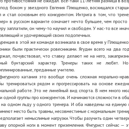
го противостояния не ожидал. Все-таки 11-летняя разница в воз
 под боком у звездного Евгения Плющенко, восхищался старши
п и стал основным его конкурентом. Интрига в том, что трен
нер» в русском варианте означает нечто бульшее, чем просто
еру заплатили, он чему-то научил и свободен. У нас-то все инач
овляющий и удочеряющий своих подопечных.
уренция в этой же команде возникала в свое время у Плющенко 
рники были практически ровесниками. Ягудин всего на два год
ржал, почувствовал, что ставку делают не на него, закапризн
ный бунтарский характер. Тренеры таких не любят. Но
иплинированные, преданные учителю.
фигурного катания это вообще очень сложная морально-нравст
обы тренироваться рядом и прогрессировать на основе ежедн
льной работе. Это не линейный вид спорта. В нем много нюа
ри одной группы про конкурентов. И начинаются сложности в 
 на одном льду у одного тренера. И оба наведены на единую 
е имеют место быть травмы, несовместимые с нормальным трен
редполагает немыслимые нагрузки. Чтобы разучить один четвер
аву опорной ноги в момент приземления. Фигурист сейчас — 