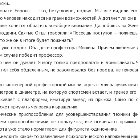
иски…
нате Европы — это, безусловно, подвиг. Мы все видели его
о человек находится на грани возможностей. А дотянет ли он 
о мне хочется обратить всеобщее внимание. Да, я боюсь за Же
подвиги. Святые Отцы говорили: «Посеешь поступок — пожнешь
Что же он в итоге будет пожинать?
ий уже подрос. Оба дети профессора Мишина. Причем любимые 
м случае победит профессор.
 о чем он думает. Я могу только предполагать и домысливать. 
ил себя обделенным, не заволновался без повода, не прирев
кт инженерной профессорской мысли, агрегат для разучивания 
етров в диаметре, на которую спортсмен встает, и тренер его
акивает с платформы, имитируя выезд из прыжка. Само по 
ожет приучать человека к вращению.
ческие приспособления для усовершенствования техники фиг
ми приспособлениями не пользуется, все осваивают прыжки п
ота уже стало нормативом для фигуриста-одиночника.
недрить какое-то заземление психологического напряжения наш