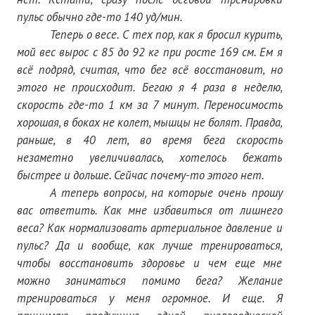
пульс обычно где-то 140 уд/мин.
№ 4
Теперь о весе. С тех пор, как я бросил курить,
мой вес вырос с 85 до 92 кг при росте 169 см. Ем я
№ 5
всё подряд, считая, что бег всё восстановит, но
№ 6
этого не происходит. Бегаю я 4 раза в неделю,
скорость где-то 1 км за 7 минут. Переносимость
№ 7
хорошая, в боках не колет, мышцы не болят. Правда,
№ 8
раньше, в 40 лет, во время бега скорость
незаметно увеличивалась, хотелось бежать
№ 9
быстрее и дольше. Сейчас почему-то этого нет.
А теперь вопросы, на которые очень прошу
2026 г.
вас ответить. Как мне избавиться от лишнего
№ 1
веса? Как нормализовать артериальное давление и
пульс? Да и вообще, как лучше тренироваться,
№ 2
чтобы восстановить здоровье и чем еще мне
можно заниматься помимо бега? Желание
№ 3
тренироваться у меня огромное. И еще. Я
№ 4