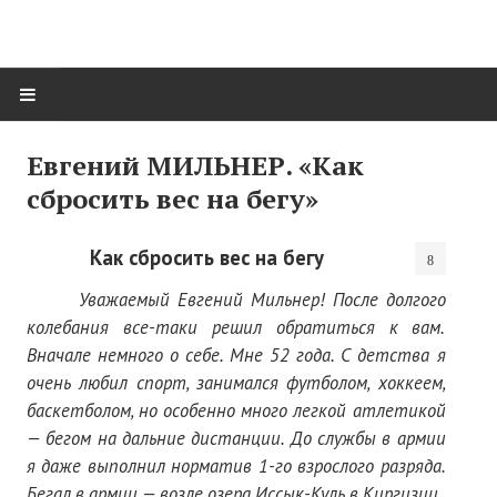
ГЛАВНАЯ
Евгений МИЛЬНЕР. «Как
сбросить вес на бегу»
Нас поздравляют...
Там, где мы бывали...
Как сбросить вес на бегу
О нас пишут
Уважаемый Евгений Мильнер! После долгого
колебания все-таки решил обратиться к вам.
О журнале
Вначале немного о себе. Мне 52 года. С детства я
очень любил спорт, занимался футболом, хоккеем,
Памяти Игоря Сосновского
баскетболом, но особенно много легкой атлетикой
Презентация новых книг
— бегом на дальние дистанции. До службы в армии
я даже выполнил норматив 1-го взрослого разряда.
Редакционный совет
Бегал в армии — возле озера Иссык-Куль в Киргизии.