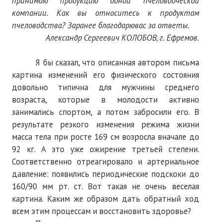
принимаю продукцию одной пчеловодческой
компании. Как вы относитесь к продуктам
№ 5
пчеловодства? Заранее благодарювас за ответы.
№ 6
Александр Сергеевич КОЛОБОВ, г. Ефремов.
№ 7
Я бы сказал, что описанная автором письма
картина изменений его физического состояния
№ 8
довольно типична для мужчины среднего
возраста, которые в молодости активно
КНИГИ
занимались спортом, а потом забросили его. В
Список наших книг
результате резкого изменения режима жизни
масса тела при росте 169 см возросла вначале до
Страница поиска
92 кг. А это уже ожирение третьей степени.
Соответственно отреагировало и артериальное
Новые книги
давление: появились периодические подскоки до
Е. Богатырев «Повесть об олимпийском характере»
160/90 мм рт. ст. Вот такая не очень веселая
картина. Каким же образом дать обратный ход
В. Щагин «Мяч и время»
всем этим процессам и восстановить здоровье?