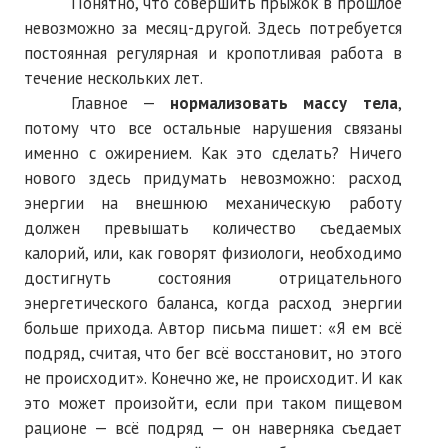
Понятно, что совершить прыжок в прошлое
ПОДПИСКА
невозможно за месяц-другой. Здесь потребуется
постоянная регулярная и кропотливая работа в
Наложенный платеж
течение нескольких лет.
Подписка 2026
Главное —
нормализовать массу тела
,
потому что все остальные нарушения связаны
Подписка онлайн на печатную версию
именно с ожирением. Как это сделать? Ничего
нового здесь придумать невозможно: расход
ТАКОВА СПОРТИВНАЯ ЖИЗНЬ
энергии на внешнюю механическую работу
должен превышать количество съедаемых
КОНТАКТЫ
калорий, или, как говорят физиологи, необходимо
достигнуть состояния отрицательного
ТЕКУЩИЙ №
энергетического баланса, когда расход энергии
больше прихода. Автор письма пишет: «Я ем всё
подряд, считая, что бег всё восстановит, но этого
не происходит». Конечно же, не происходит. И как
это может произойти, если при таком пищевом
рационе — всё подряд — он наверняка съедает