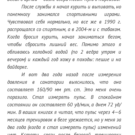
Нам пишут
После службы я начал курить и выпивать, но
понемногу занимался спортивными играми.
Политика обработки персональных данных
Чувствовал себя нормально, но все же в 1990 г.
распрощался со спиртным, а в 2004-м и с табаком.
Согласие на обработку персональных данных
Когда бросил курить, начал заниматься бегом,
чтобы сбросить лишний вес. Помимо этого я
АРХИВ
обливаюсь холодной водой (по 2 ведра утром и
2025 г.
вечером) и каждый год хожу в походы: пешие и на
байдарке.
№ 10
И вот два года назад после измерения
давления в санатории выяснилось, что оно
№ 11
составляет 160/90 мм рт. ст. Это меня очень
№ 12
поразило. Стал измерять пульс. В спокойном
состоянии он составляет 60 уд/мин, а днем 72 уд/
№ 1
мин. В ваших книгах я читал, что пульс через 4—6
месяцев тренировок в беге урежается, но у меня за
№ 2
два года (когда я стал измерять пульс) изменений
№ 3
нет. Кстати, сразу после беговой тренировки