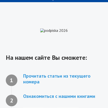
Презентация новых книг
Редакционный совет
Нам пишут
Политика обработки персональных данных
Согласие на обработку персональных данных
АРХИВ
На нашем сайте Вы сможете:
2025 г.
№ 10
Прочитать статьи из текущего
1
номера
№ 11
№ 12
Ознакомиться с нашими книгами
2
№ 1