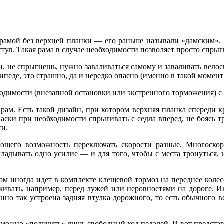
рамой без верхней планки — его раньше называли «дамским». П
 стул. Такая рама в случае необходимости позволяет просто спрыг
и, не спрыгнешь, нужно заваливаться самому и заваливать вело
сипеде, это страшно, да и нередко опасно (именно в такой момент
ходимости (внезапной остановки или экстренного торможения) с 
рам. Есть такой дизайн, при котором верхняя планка спереди кр
паски при необходимости спрыгивать с седла вперед, не боясь 
ти.
еющего возможность переключать скорости разные. Многоско
кладывать одно усилие — и для того, чтобы с места тронуться, 
.
ом иногда идет в комплекте клещевой тормоз на переднее колесо
ивать, например, перед лужей или неровностями на дороге. Ил
о так устроена задняя втулка дорожного, то есть обычного вел
можно «получить» лишь свободный ход педалей. И вот представ