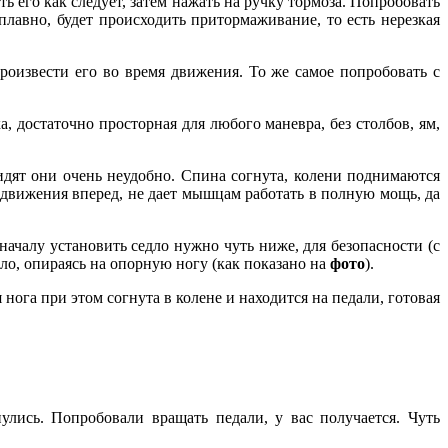
ь его как следует, затем нажать на ручку тормоза. Попробовать
плавно, будет происходить притормаживание, то есть нерезкая
роизвести его во время движения. То же самое попробовать с
 достаточно просторная для любого маневра, без столбов, ям,
идят они очень неудобно. Спина согнута, колени поднимаются
одвижения вперед, не дает мышцам работать в полную мощь, да
ачалу установить седло нужно чуть ниже, для безопасности (с
дло, опираясь на опорную ногу (как показано на
фото
).
нога при этом согнута в колене и находится на педали, готовая
улись. Попробовали вращать педали, у вас получается. Чуть