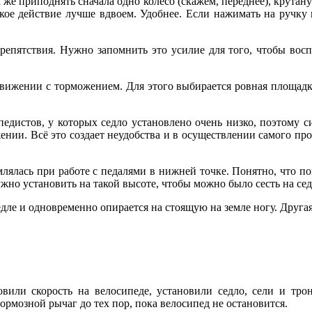
же приподнять сначала одно колесо (скажем, переднее), крутанут
кое действие лучше вдвоем. Удобнее. Если нажимать на ручку 
репятствия. Нужно запомнить это усилие для того, чтобы восп
вижении с торможением. Для этого выбирается ровная площадка,
педистов, у которых седло установлено очень низко, поэтому с
нии. Всё это создает неудобства и в осуществлении самого пр
лялась при работе с педалями в нижней точке. Понятно, что пон
ужно установить на такой высоте, чтобы можно было сесть на се
едле и одновременно опирается на стоящую на земле ногу. Другая 
вили скорость на велосипеде, установили седло, сели и трон
ормозной рычаг до тех пор, пока велосипед не остановится.