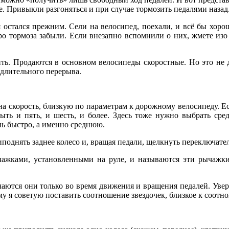
. Привыкли разгоняться и при случае тормозить педалями назад
стался прежним. Сели на велосипед, поехали, и всё бы хорош
Про тормоза забыли. Если внезапно вспомнили о них, жмете изо
ть. Продаются в основном велосипеды скоростные. Но это не 
 длительного перерыва.
а скорость, близкую по параметрам к дорожному велосипеду. Ес
быть и пять, и шесть, и более. Здесь тоже нужно выбрать ср
нь быстро, а именно среднюю.
риподнять заднее колесо и, вращая педали, щелкнуть переключате
чажками, установленными на руле, и называются эти рычажки 
чаются они только во время движения и вращения педалей. Уверя
му я советую поставить соотношение звездочек, близкое к соот