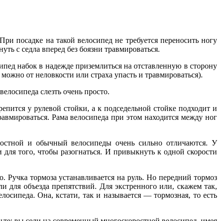
ри посадке на такой велосипед не требуется переносить ногу
нуть с седла вперед без боязни травмироваться.
сипед набок в надежде приземлиться на отставленную в сторону
 можно от неловкости или страха упасть и травмироваться).
велосипеда слезть очень просто.
епится у рулевой стойки, а к подседельной стойке подходит и
травмироваться. Рама велосипеда при этом находится между ног
ростной и обычный велосипеды очень сильно отличаются. У
и для того, чтобы разогнаться. И привыкнуть к одной скорости
. Ручка тормоза устанавливается на руль. Но передний тормоз
и для объезда препятствий. Для экстренного или, скажем так,
осипеда. Она, кстати, так и называется — тормозная, то есть
ьте: вы сели на современный многоскоростной велосипед, имея