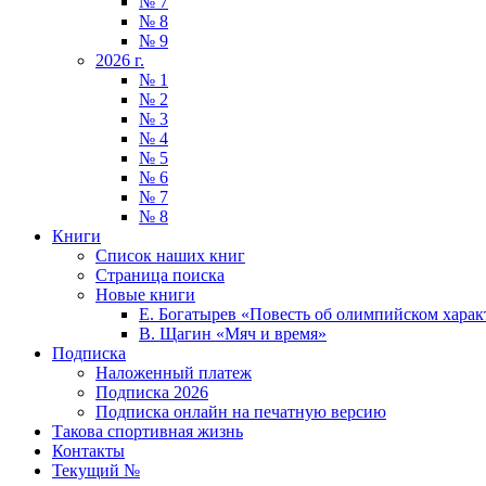
№ 7
№ 8
№ 9
2026 г.
№ 1
№ 2
№ 3
№ 4
№ 5
№ 6
№ 7
№ 8
Книги
Список наших книг
Страница поиска
Новые книги
Е. Богатырев «Повесть об олимпийском харак
В. Щагин «Мяч и время»
Подписка
Наложенный платеж
Подписка 2026
Подписка онлайн на печатную версию
Такова спортивная жизнь
Контакты
Текущий №