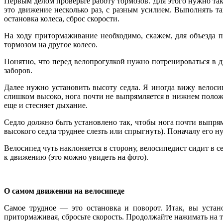
Первым делом проверьте работу тормозов. Для этого нужно так 
это движение несколько раз, с разным усилием. Выполнять та
остановка колеса, сброс скорости.
На ходу притормаживание необходимо, скажем, для объезда п
тормозом на другое колесо.
Понятно, что перед велопрогулкой нужно потренироваться в д
заборов.
Далее нужно установить высоту седла. Я иногда вижу велоси
слишком высоко, нога почти не выпрямляется в нижнем положе
еще и стесняет дыхание.
Седло должно быть установлено так, чтобы нога почти выпрям
высокого седла труднее слезть или спрыгнуть). Поначалу его н
Велосипед чуть наклоняется в сторону, велосипедист сидит в с
к движению (это можно увидеть на фото).
О самом движении на велосипеде
Самое трудное — это остановка и поворот. Итак, вы устано
притормаживая, сбросьте скорость. Продолжайте нажимать на т