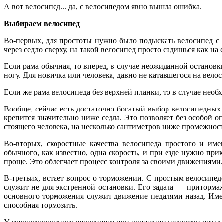
А вот велосипед... да, с велосипедом явно вышла ошибка.
Выбираем велосипед
Во-первых, для простоты нужно было подыскать велосипед с 
через седло сверху, на такой велосипед просто садишься как на
Если рама обычная, то вперед, в случае неожиданной остановк
ногу. Для новичка или человека, давно не катавшегося на вело
Если же рама велосипеда без верхней планки, то в случае необ
Вообще, сейчас есть достаточно богатый выбор велосипедных 
крепится значительно ниже седла. Это позволяет без особой о
стоящего человека, на несколько сантиметров ниже промежнос
Во-вторых, скоростные качества велосипеда простого и им
обычного, как известно, одна скорость, и при езде нужно при
проще. Это облегчает процесс контроля за своими движениями
В-третьих, встает вопрос о торможении. С простым велосипед
служит не для экстренной остановки. Его задача — притормаж
основного торможения служит движение педалями назад. Именн
способная тормозить.
У многоскоростного велосипеда при движении педалями назад 