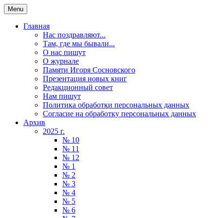
Menu
Главная
Нас поздравляют...
Там, где мы бывали...
О нас пишут
О журнале
Памяти Игоря Сосновского
Презентация новых книг
Редакционный совет
Нам пишут
Политика обработки персональных данных
Согласие на обработку персональных данных
Архив
2025 г.
№ 10
№ 11
№ 12
№ 1
№ 2
№ 3
№ 4
№ 5
№ 6