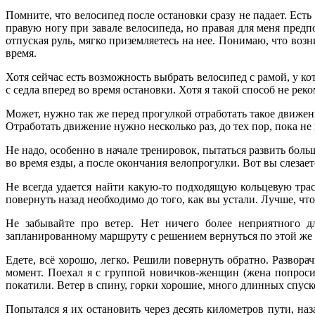
Помните, что велосипед после остановки сразу не падает. Есть
правую ногу при завале велосипеда, но правая для меня предп
отпуская руль, мягко приземляетесь на нее. Понимаю, что воз
время.
Хотя сейчас есть возможность выбрать велосипед с рамой, у ко
с седла вперед во время остановки. Хотя я такой способ не рек
Может, нужно так же перед прогулкой отработать такое движение
Отработать движение нужно несколько раз, до тех пор, пока не 
Не надо, особенно в начале тренировок, пытаться развить боль
во время езды, а после окончания велопрогулки. Вот вы слезае
Не всегда удается найти какую-то подходящую кольцевую трас
повернуть назад необходимо до того, как вы устали. Лучше, чт
Не забывайте про ветер. Нет ничего более неприятного д
запланированному маршруту с решением вернуться по этой же до
Едете, всё хорошо, легко. Решили повернуть обратно. Разворач
момент. Поехал я с группой новичков-женщин (жена попроси
покатили. Ветер в спину, горки хорошие, много длинных спуск
Попытался я их остановить через десять километров пути, на