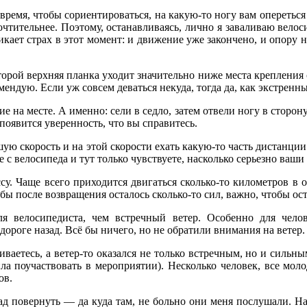
 время, чтобы сориентироваться, на какую-то ногу вам опереться 
очтительнее. Поэтому, останавливаясь, лично я заваливаю велос
никает страх в этот момент: и движение уже закончено, и опору 
торой верхняя планка уходит значительно ниже места крепления 
омендую. Если уж совсем деваться некуда, тогда да, как экстренн
 на месте. А именно: сели в седло, затем отвели ногу в сторону
появится уверенность, что вы справитесь.
шую скорость и на этой скорости ехать какую-то часть дистанции
те с велосипеда и тут только чувствуете, насколько серьезно ва
су. Чаще всего приходится двигаться сколько-то километров в о
обы после возвращения осталось сколько-то сил, важно, чтобы ос
ля велосипедиста, чем встречный ветер. Особенно для чело
роге назад. Всё бы ничего, но не обратили внимания на ветер. 
иваетесь, а ветер-то оказался не только встречным, но и сильн
ла поучаствовать в мероприятии). Несколько человек, все мол
ов.
зад повернуть — да куда там, не больно они меня послушали. На