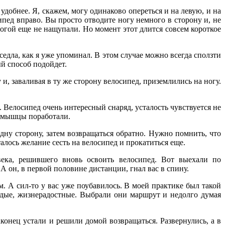
удобнее. Я, скажем, могу одинаково опереться и на левую, и на
ипед вправо. Вы просто отводите ногу немного в сторону и, не
ногой еще не нащупали. Но момент этот длится совсем короткое
седла, как я уже упоминал. В этом случае можно всегда сползти
ый способ подойдет.
 и, заваливая в ту же сторону велосипед, приземлились на ногу.
. Велосипед очень интересный снаряд, усталость чувствуется не
ши мышцы поработали.
дну сторону, затем возвращаться обратно. Нужно помнить, что
талось желание сесть на велосипед и прокатиться еще.
века, решившего вновь освоить велосипед. Вот выехали по
А он, в первой половине дистанции, гнал вас в спину.
ым. А сил-то у вас уже поубавилось. В моей практике был такой
одые, жизнерадостные. Выбрали они маршрут и недолго думая
конец устали и решили домой возвращаться. Развернулись, а в