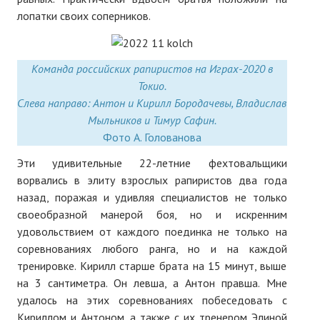
Нам пишут
лопатки своих соперников.
Политика обработки персональных данных
Команда российских рапиристов на Играх-2020 в
Согласие на обработку персональных данных
Токио.
Слева направо: Антон и Кирилл Бородачевы, Владислав
АРХИВ
Мыльников и Тимур Сафин.
Фото А. Голованова
2025 г.
Эти удивительные 22-летние фехтовальщики
№ 10
ворвались в элиту взрослых рапиристов два года
№ 11
назад, поражая и удивляя специалистов не только
своеобразной манерой боя, но и искренним
№ 12
удовольствием от каждого поединка не только на
соревнованиях любого ранга, но и на каждой
№ 1
тренировке. Кирилл старше брата на 15 минут, выше
на 3 сантиметра. Он левша, а Антон правша. Мне
№ 2
удалось на этих соревнованиях побеседовать с
№ 3
Кириллом и Антоном, а также с их тренером Элиной