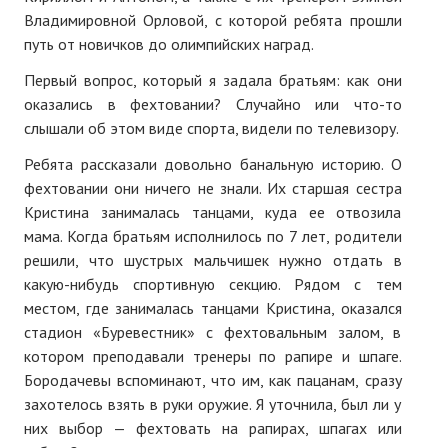
Владимировной Орловой, с которой ребята прошли
№ 4
путь от новичков до олимпийских наград.
№ 5
Первый вопрос, который я задала братьям: как они
оказались в фехтовании? Случайно или что-то
№ 6
слышали об этом виде спорта, видели по телевизору.
№ 7
Ребята рассказали довольно банальную историю. О
фехтовании они ничего не знали. Их старшая сестра
№ 8
Кристина занималась танцами, куда ее отвозила
мама. Когда братьям исполнилось по 7 лет, родители
№ 9
решили, что шустрых мальчишек нужно отдать в
2026 г.
какую-нибудь спортивную секцию. Рядом с тем
местом, где занималась танцами Кристина, оказался
№ 1
стадион «Буревестник» с фехтовальным залом, в
котором преподавали тренеры по рапире и шпаге.
№ 2
Бородачевы вспоминают, что им, как пацанам, сразу
№ 3
захотелось взять в руки оружие. Я уточнила, был ли у
них выбор — фехтовать на рапирах, шпагах или
№ 4