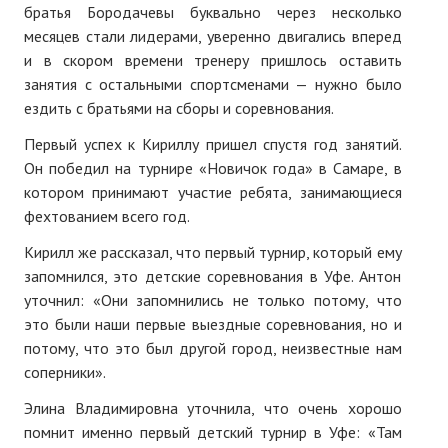
ПОДПИСКА
братья Бородачевы буквально через несколько
месяцев стали лидерами, уверенно двигались вперед
Наложенный платеж
и в скором времени тренеру пришлось оставить
занятия с остальными спортсменами — нужно было
Подписка 2026
ездить с братьями на сборы и соревнования.
Подписка онлайн на печатную версию
Первый успех к Кириллу пришел спустя год занятий.
Он победил на турнире «Новичок года» в Самаре, в
ТАКОВА СПОРТИВНАЯ ЖИЗНЬ
котором принимают участие ребята, занимающиеся
фехтованием всего год.
КОНТАКТЫ
Кирилл же рассказал, что первый турнир, который ему
запомнился, это детские соревнования в Уфе. Антон
ТЕКУЩИЙ №
уточнил: «Они запомнились не только потому, что
это были наши первые выездные соревнования, но и
потому, что это был другой город, неизвестные нам
соперники».
Элина Владимировна уточнила, что очень хорошо
помнит именно первый детский турнир в Уфе: «Там