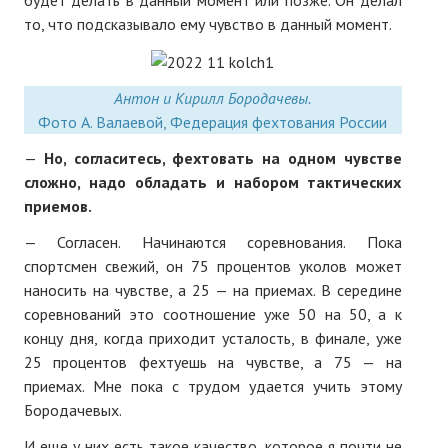
будет делать в данный момент или позже. Он делал
то, что подсказывало ему чувство в данный момент.
Антон и Кирилл Бородачевы.
Фото А. Валаевой, Федерация фехтования России
—
Но, согласитесь, фехтовать на одном чувстве
сложно, надо обладать и набором тактических
приемов.
— Согласен. Начинаются соревнования. Пока
спортсмен свежий, он 75 процентов уколов может
наносить на чувстве, а 25 — на приемах. В середине
соревнований это соотношение уже 50 на 50, а к
концу дня, когда приходит усталость, в финале, уже
25 процентов фехтуешь на чувстве, а 75 — на
приемах. Мне пока с трудом удается учить этому
Бородачевых.
И еще у них есть такое качество, которое я почти не