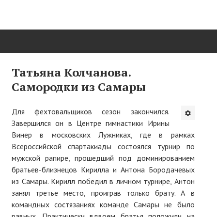
ГЛАВНАЯ
Татьяна Колчанова.
Самородки из Самары
Нас поздравляют...
Там, где мы бывали...
Для фехтовальщиков сезон закончился.
Завершился он в Центре гимнастики Ирины
О нас пишут
Винер в московских Лужниках, где в рамках
Всероссийской спартакиады состоялся турнир по
О журнале
мужской рапире, прошедший под доминированием
Памяти Игоря Сосновского
братьев-близнецов Кирилла и Антона Бородачевых
из Самары. Кирилл победил в личном турнире, Антон
Презентация новых книг
занял третье место, проиграв только брату. А в
командных состязаниях команде Самары не было
Редакционный совет
равных. Практически вдвоем братья положили на