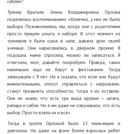
саблях?
№ 5
Тренер братьев Элина Владимировна Орлова
поделилась воспоминанием: «Конечно, у них не было
№ 6
выбора. Познакомились мы, когда они с родителями
просто пришли узнать о наборе. В этот момент из
№ 7
тренеров я была одна в зале, давала урок своей
№ 8
ученице. Они нарисовались в дверном проеме. Я
подошла, мама спросила, можно ли записаться. Я
КНИГИ
ответила, мол, давайте попробуем. Правда, таких
маленьких еще не берут в фехтование. Тогда
Список наших книг
записывали с 9 лет. Но я сказала, что если они будут
внимательными, смогут справляться с нагрузками,
Страница поиска
станут проявлять способности, тогда я их оставлю.
Они не знали, что есть три вида оружия — шпага,
Новые книги
рапира и сабля. Но я им даже не озвучивала, что есть
Е. Богатырев «Повесть об олимпийском характере»
выбор. Просто взяла их и всё».
В. Щагин «Мяч и время»
Тогда в группе Орловой было 15 мальчишек и
девчонок. Но даже на фоне более взрослых ребят